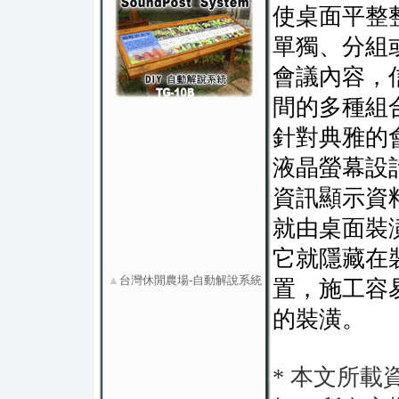
使桌面平整
單獨、分組
會議內容，
間的多種組
針對典雅的
液晶螢幕設
資訊顯示資
就由桌面裝
它就隱藏在
▲
台灣休閒農場-自動解說系統
置，施工容
的裝潢。
* 本文所載