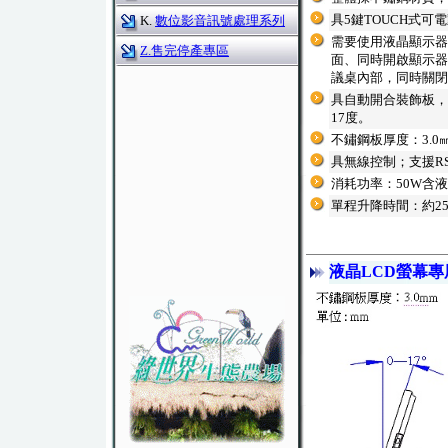
具5鍵TOUCH式
K.
數位影音訊號處理系列
需要使用液晶顯示器
Z.售完停產專區
面、同時開啟顯示器
議桌內部，同時關閉
具自動開合裝飾板，
17度。
不鏽鋼板厚度：3.0
具無線控制；支援RS-
消耗功率：50W含
單程升降時間：約2
液晶LCD螢幕專