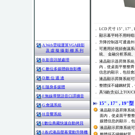
．
LCD 尺寸 15" , 17" , 
．
顯示幕平時不用時暗
．
升降控制器可通過外
A.Web雲端運算VGA錄影
．
可應用於視頻會議系
及 虛 擬 攝 影 棚 系 列
統、 金融分析系統
B.影音訊號處理
．
液晶顯示器昇降系統
內，使桌面平整整齊
C.數位多媒體錄放影機
信息的顯示，包括會
D.數 位 週 邊
．
液晶顯示昇降系統可
．
整體採不鏽鋼材質，
E.隨身多媒體
．
具5鍵(含)以上T
F.無線導覽語音口譯擴音
15" , 17" 
G.會議系統
液晶顯示器昇降系統
H.音響系統
面內，使桌面平整整
媒體信息的顯示，包
I.數位典藏快速自動拷貝
液晶顯示昇降系統可
J.各式液晶螢幕電動升降機
整體採不鏽鋼材質，