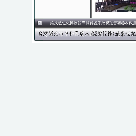
鎂成數位化博物館導覽解說系統視聽音響器材政