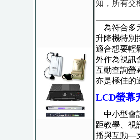
知，所有交
為符合多元
升降機特別
適合想要輕
外作為視訊
互動查詢螢
亦是極佳的
LCD螢
中小型會議
距教學、視
播與互動—