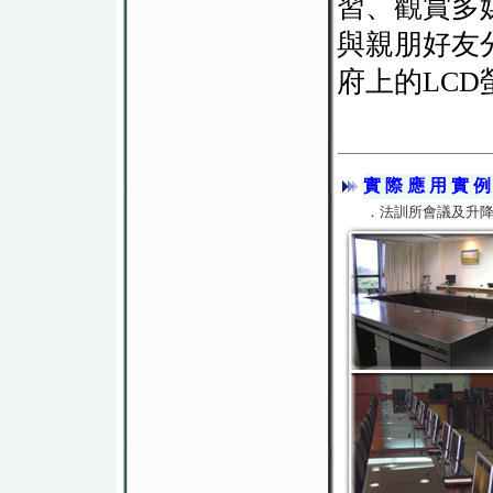
習、觀賞多
與親朋好友
府上的LC
實 際 應 用 實 
．法訓所會議及升降