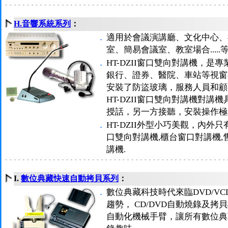
H.音響系統系列
：
．
適用於會議演講廳、文化中心、
室、簡易會議室、教室場合....
．
HT-DZII窗口雙向對講機，
銀行、證券、醫院、車站等視窗
安裝了防盜玻璃，服務人員和顧
HT-DZII窗口雙向對講機對
授話，另一方接聽，安裝操作極
．
HT-DZII外型小巧美觀，內
口雙向對講機,櫃台窗口對講機,
講機.
I.
數位典藏快速自動拷貝系列
：
．
數位典藏科技時代來臨DVD/V
趨勢， CD/DVD自動燒錄及
自動化機械手臂，讓所有數位典