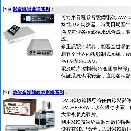
B.
影音訊號處理系列
：
．
可運用各種影音設備訊號AV.V
線性/DV 轉換器、時間日期產生
．
操控處理各種影像來源合成，並
統。
．
多重訊號倍頻器，相容全世界的
．
相容全世界的視頻制式系統，NTSC3
PALM及SECAM。
．
電源時序控制器(符合國際規範
保証系統供電安全，適用各種類
C.
數位多媒體錄放影機系列
：
．
DVD錄放錄機可將任何錄製影
DVD+R/+RW，永久保存收
大量複製光碟片。
．
利用MP3技術經由類比數位轉
儲存在SD記憶卡，設計MP3數