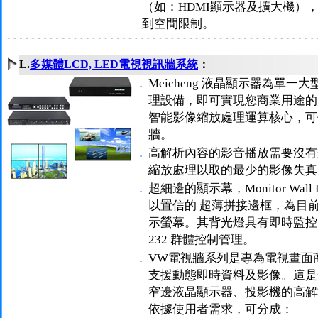
（如：HDMI顯示器及擴大機）
到空間限制。
L.
多媒體LCD, LED電視視訊牆系統
：
．
Meicheng 液晶顯示器為單
理設備，即可實現您商業用途的
智能影像縮放處理運算核心，可
牆。
．
高解析內容的影音播放需要沒有
縮放處理以取的最少的影像失真
．
超細邊的顯示幕，Monitor Wall
以置信的 超薄拼接邊框，為目
示螢幕。其背光燈具有即時監控，
232 群體控制管理。
．
VW電視牆系列是專為電視畫面
支援動態即時資料及影像。這是
窄邊液晶顯示器、投影機的高解
依據使用者需求，可分成：