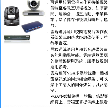
．
可運用校園電視台作直接拍攝製
傳輸至各教室現場播放。如演講
聞、運動會、禮堂活動、畢業典
業，除了儲存作後續剪輯外，也
放。
．
雲端運算適用校園電視台製作教
看學習或網路遠距教學使用，並
教學資源。
．
雲端運算適用各種影音設備製造
智能和動覺智能。雲端運算因應
的整體架構與系統，讓學校規劃
運用參考。
．
雲端運算VGA多媒體錄播一體機
螢幕訊號的同步組合錄製，可以
景下主講人的圖像聲音，以及講
況。
VGA多媒體錄播一體機，錄製
網頁上，雲端運算提供線上觀看