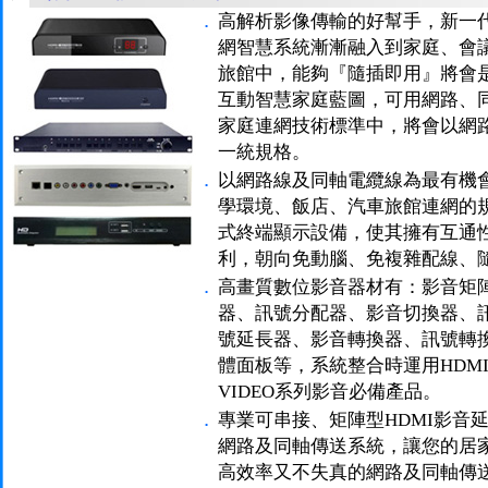
．
高解析影像傳輸的好幫手，新一
網智慧系統漸漸融入到家庭、會
旅館中，能夠『隨插即用』將會
互動智慧家庭藍圖，可用網路、
家庭連網技術標準中，將會以網
一統規格。
．
以網路線及同軸電纜線為最有機
學環境、飯店、汽車旅館連網的
式終端顯示設備，使其擁有互通
利，朝向免動腦、免複雜配線、
．
高畫質數位影音器材有：影音矩
器、訊號分配器、影音切換器、
號延長器、影音轉換器、訊號轉
體面板等，系統整合時運用HDMI、
VIDEO系列影音必備產品。
．
專業可串接、矩陣型HDMI影音延伸
網路及同軸傳送系統，讓您的居
高效率又不失真的網路及同軸傳