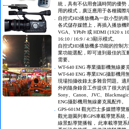
統，具有不佔用會議時間的優勢
用的模式，廣泛應用于各種國際
．
自控式HD播放機為一款小型的
各式儲存媒體上，再插入播放機
VGA、YPbPr 或 HDMI (1920
16:10 / 16:9 / 4:3顯示模式。
自控式HD播放機多功能的控制
業功能選配，即可達到最佳的互
需要。
．
WT-640 ENG 專業攝影機無線
WT-640 ENG 專業ENG攝
現場拍攝收錄太多雜音問題。適
外的隨身錄音工作提供了很大的靈活度
Sony、Canon、JVC、Blackma
ENG攝影機用無線麥克風配件。
．
GPS-601M 觀光巴士多媒體導
觀光遊園列車GPS車載導覽系統
線景點導覽播報， 此車載導覽