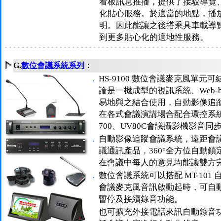
看板訊息推播，提供了接駁導覽
化貼心服務。於適當的地點，播
明。因此能讓之後搭乘具車載導
到更多貼心化的適地性服務。
G.
數位會議系統系列
：
．
HS-9100 數位會議麥克風單
論是一機成型的視訊系統、Web-b
易地與之結合使用，自動影像追
在各式會議演講場合配合環控系統
700、UV80C會議攝影機影音同
．
自動影像追蹤會議系統，遠距會
議通訊產品，360°全方位自動
在會議中每人的意見均能讓雙方
．
數位會議系統可以搭配 MT-10
會議麥克風音訊啟動起時，可自
暫停及接續錄音功能。
也可擴充外接電話來訊自動錄音