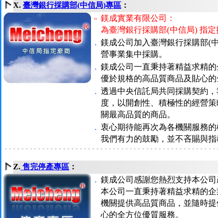
X.
臺灣銀行採購部(中信局)專區
：
»
鎂成實業有限公司：
為臺灣銀行採購部(中信局) 指
．
鎂成公司加入臺灣銀行採購部(
營事業集中採購。
．
鎂成公司一直秉持著精益求精的
優於規格的高品質商品及貼心的
．
透過中央信託局共同採購契約，
度，以開創性、積極性的經營策
關最高品質的商品。
．
衷心期待能再次為各機關服務的
我們有力的鼓勵，並不吝賜與指
Z.
售完停產專區
：
．
鎂成公司感謝您熱烈支持本公司
本公司一直秉持著精益求精的企
機關提供高品質商品，並隨時提
心的全方位優質服務。