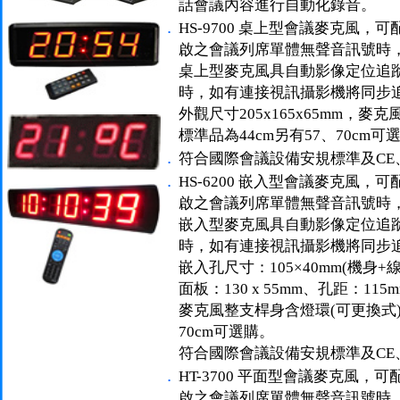
話會議內容進行自動化錄音。
．
HS-9700 桌上型會議麥克風
啟之會議列席單體無聲音訊號時，
桌上型麥克風具自動影像定位追
時，如有連接視訊攝影機將同步
外觀尺寸205x165x65mm，麥
標準品為44cm另有57、70cm可
．
符合國際會議設備安規標準及CE、
．
HS-6200 嵌入型會議麥克風
啟之會議列席單體無聲音訊號時，
嵌入型麥克風具自動影像定位追
時，如有連接視訊攝影機將同步
嵌入孔尺寸：105×40mm(機身+
面板：130 x 55mm、孔距：115
麥克風整支桿身含燈環(可更換式) 
70cm可選購。
符合國際會議設備安規標準及CE、
．
HT-3700 平面型會議麥克風
啟之會議列席單體無聲音訊號時，