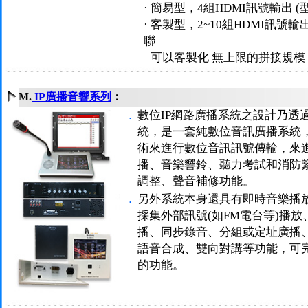
· 簡易型，4組HDMI訊號輸出 (
· 客製型，2~10組HDMI訊號輸
聯
·
可以客製化 無上限的拼接規模
M.
IP廣播音響系列
：
．
數位IP網路廣播系統之設計乃透
統，是一套純數位音訊廣播系統
術來進行數位音訊訊號傳輸，來
播、音樂響鈴、聽力考試和消防
調整、聲音補修功能。
．
另外系統本身還具有即時音樂播
採集外部訊號(如FM電台等)播
播、同步錄音、分組或定址廣播
語音合成、雙向對講等功能，可
的功能。