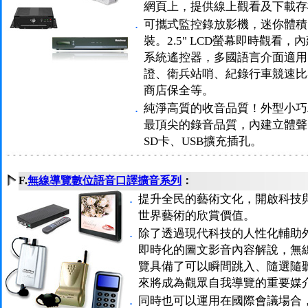
網頁上，提供線上觀看及下載存
．
可攜式監控錄放影機，迷你體積
裝。2.5" LCD螢幕即時觀看，內
系統遙控器，多國語言介面適用
證、衛兵站哨、紀錄行車競速比
商店保全等。
．
純淨高質的收音品質！外型小巧精
最頂尖的錄音品質，內建立體聲
SD卡、USB擴充插孔。
F.
無線導覽數位語音口譯擴音系列
：
．
提升全民的藝術文化，開啟科技
世界藝術的欣賞價值。
．
除了透過現代科技的人性化輔助
即時化的圖文影音內容解說，無
覽具備了可以瞬間跳入、隨選隨
來將成為觀眾自我導覽的重要媒
．
同時也可以運用在國際會議場合