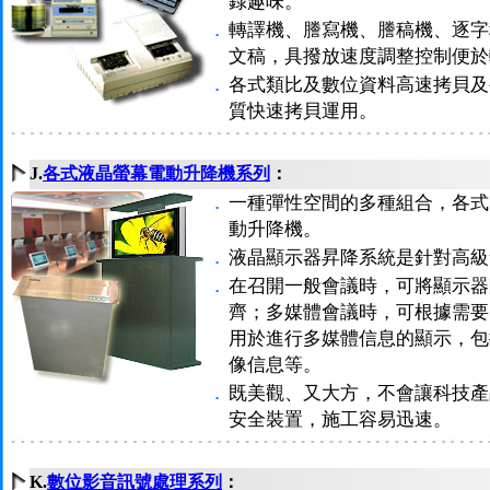
錄趣味。
．
轉譯機、謄寫機、謄稿機、逐字
文稿，具撥放速度調整控制便於
．
各式類比及數位資料高速拷貝及
質快速拷貝運用。
J.
各式液晶螢幕電動升降機系列
：
．
一種彈性空間的多種組合，各式
動升降機。
．
液晶顯示器昇降系統是針對高級
．
在召開一般會議時，可將顯示器
齊；多媒體會議時，可根據需要
用於進行多媒體信息的顯示，包
像信息等。
．
既美觀、又大方，不會讓科技產
安全裝置，施工容易迅速。
K.
數位影音訊號處理系列
：