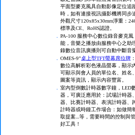
平面型麥克風具自動影像定位追
時，如有連接視訊攝影機將同步
外觀尺寸120x85x30mm淨重：
標準及CE、RoHS認證。
．
PA-100 服務中心數位錄音麥克
能，音樂之播放由服務中心之助
錄數位音訊廣播則可自動中斷音
．
OMES-9”
桌上型TFT螢幕席位牌
數位高解析彩色液晶螢幕，顯示
可顯示與會人員的單位名、姓名、
圖案等資訊，顯示內容豐富。
．
室內型倒數計時器數字鐘，LED
器，可廣泛應用於：試場計時器
器、比賽計時器、表演計時器、跨年倒數
計時器或時鐘工作場合：如做簡
取提案...等，需要時間的控制
好工具！