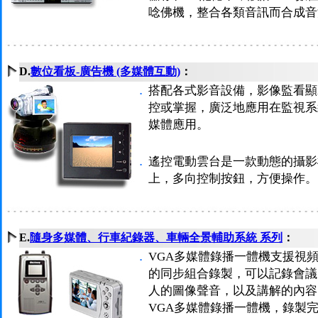
唸佛機，整合各類音訊而合成音
D.
數位看板-廣告機 (多媒體互動)
：
．
搭配各式影音設備，影像監看顯
控或掌握，廣泛地應用在監視系
媒體應用。
．
遙控電動雲台是一款動態的攝影
上，多向控制按鈕，方便操作。
E.
隨身多媒體、行車紀錄器、車輛全景輔助系統 系列
：
．
VGA多媒體錄播一體機支援視頻
的同步組合錄製，可以記錄會議
人的圖像聲音，以及講解的內容
VGA多媒體錄播一體機，錄製