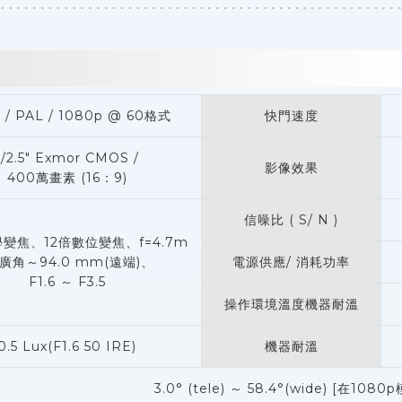
 / PAL / 1080p @ 60格式
快門速度
1/2.5" Exmor CMOS /
影像效果
400萬畫素 (16：9)
信噪比 ( S/ N )
學變焦、12倍數位變焦、f=4.7m
廣角～94.0 mm(遠端)、
電源供應/ 消耗功率
F1.6 ～ F3.5
操作環境溫度機器耐溫
0.5 Lux(F1.6 50 IRE)
機器耐溫
3.0° (tele) ～ 58.4°(wide) [在1080