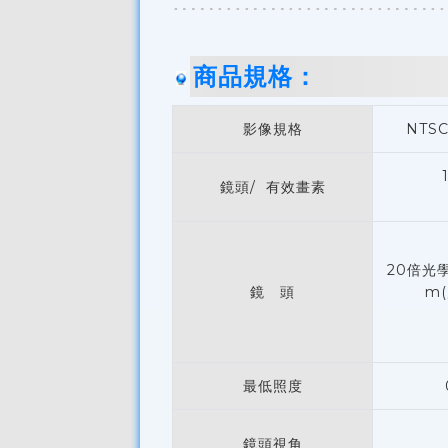
商品規格：
影像規格
NTSC
鏡頭/ 有效畫素
20倍光
鏡 頭
m(
最低照度
鏡頭視角