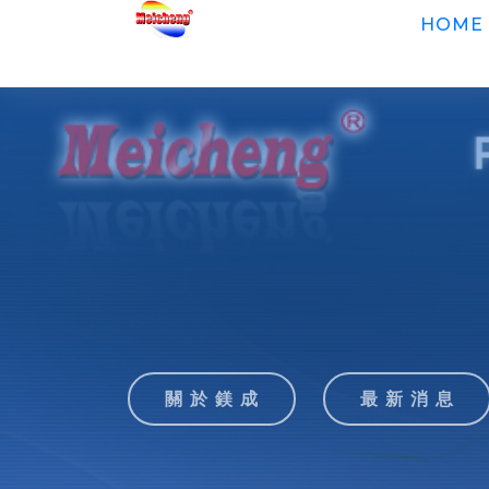
HOME
關 於 鎂 成
最 新 消 息