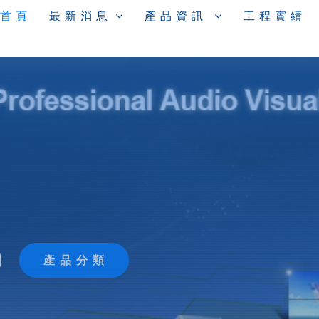
 首 頁
最 新 消 息
產 品 資 訊
工 程 實 績
產 品 分 類