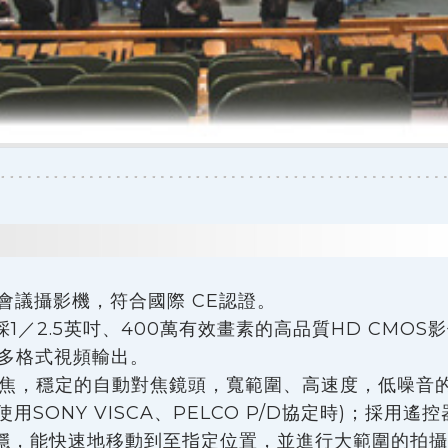
會議攝影機，符合國際 CE認證。
／2.5英吋、400萬有效畫素的高品質HD CMOS影像
)的多格式視頻輸出。
位變焦，穩定的自動對焦鏡頭，寬範圍、高速度，低噪音
使用SONY VISCA、PELCO P/D協定時)；採
穩，能快速地移動到至指定位置，並進行大範圍的拍攝