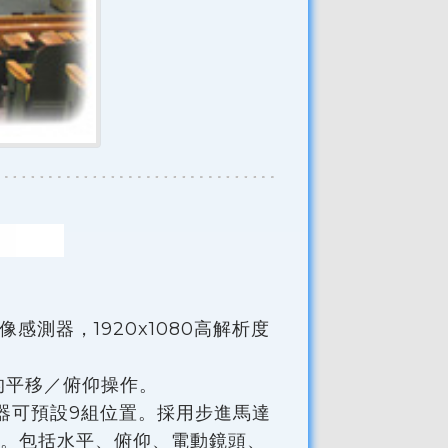
感測器，1920x1080高解析度
的平移／俯仰操作。
用遙控器可預設9組位置。採用步進馬達
。包括水平、俯仰、電動鏡頭、