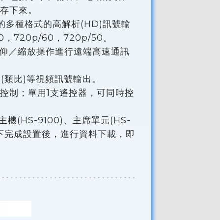
存下來。
的多種格式的高解析(HD)訊號輸
50，720p/60，720p/50。
／俯仰／縮放操作進行遠端高速通訊
 (類比)等視頻訊號輸出。
控制；單用1支遙控器，可同時控
(HS-9100)、主席單元(HS-
狀態下完成設置後，進行資料下載，即