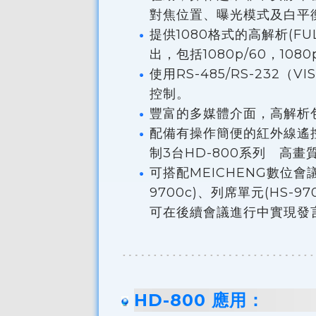
對焦位置、曝光模式及白平
提供1080格式的高解析(F
出，包括1080p/60，1080p/
使用RS-485/RS-23
控制。
豐富的多媒體介面，高解析包括
配備有操作簡便的紅外線遙
制3台HD-800系列 高
可搭配MEICHENG數位會議
9700c)、列席單元(HS
可在後續會議進行中實現發
HD-800 應用：