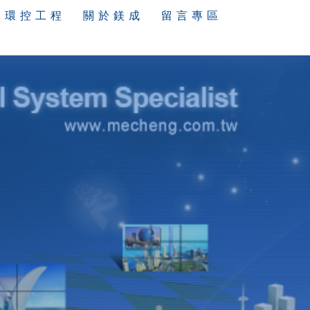
環 控 工 程
關 於 鎂 成
留 言 專 區