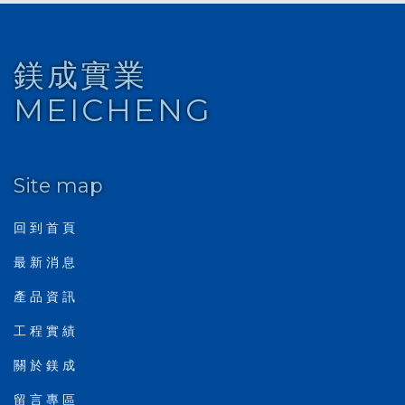
鎂成實業
MEICHENG
Site map
回 到 首 頁
最 新 消 息
產 品 資 訊
工 程 實 績
關 於 鎂 成
留 言 專 區