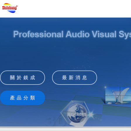
關 於 鎂 成
最 新 消 息
產 品 分 類