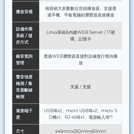
相容絕大多數數位音頻播放器、支援透
播放音檔
過手機、平板電腦的瀏覽器直接播放
設備作業
Linux系統&內建WEB Server / 1T硬
系統 / 儲
碟、記憶卡
存方式
錄音查詢
透過WEB瀏覽器直接對設備進行查詢播
管理
放
聲音強度
檢測 / 集
支援 / 支援
音器斷線
檢測
連接端子
USB埠x2、micro USB埠x2、micro S
度
D槽x1、RJ-45埠x1、電源輸入埠*1
尺寸
445mmx250mmx50mm