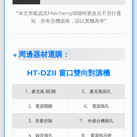
*本文所載資訊Meicheng得隨時更改且不另行通
知，所有交機規格，請以實機為準*
周邊器材選購：
HT-DZII 窗口雙向對講機
1、麥克風 開/關
5、 麥克風插孔
2、電源開關
6、 電源插孔
3、音量控制
7、 外接分機插孔
4、錄音插孔
8、 電源指示燈