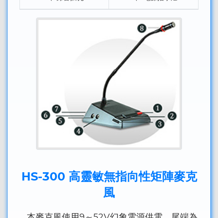
HS-300 高靈敏無指向性矩陣麥克
風
本麥克風使用9～52V幻象電源供電，尾端為