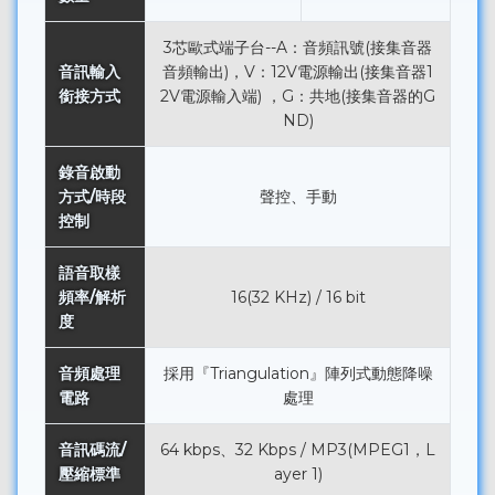
3芯歐式端子台--A：音頻訊號(接集音器
音訊輸入
音頻輸出)，V：12V電源輸出(接集音器1
銜接方式
2V電源輸入端) ，G：共地(接集音器的G
ND)
錄音啟動
方式/時段
聲控、手動
控制
語音取樣
頻率/解析
16(32 KHz) / 16 bit
度
音頻處理
採用『Triangulation』陣列式動態降噪
電路
處理
音訊碼流/
64 kbps、32 Kbps / MP3(MPEG1，L
壓縮標準
ayer 1)