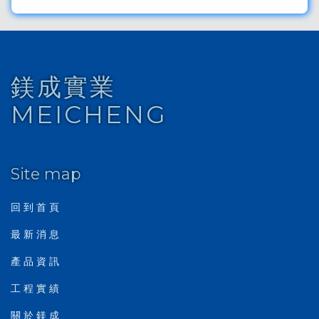
鎂成實業
MEICHENG
Site map
回 到 首 頁
最 新 消 息
產 品 資 訊
工 程 實 績
關 於 鎂 成