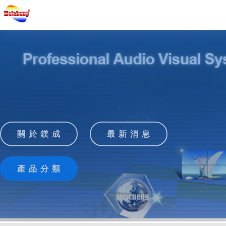
關 於 鎂 成
最 新 消 息
產 品 分 類