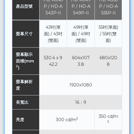
產品型號
P / HD-A
P / HD-A
P / HD-A
S43P-II
S49P-II
S55P-II
43吋(單
49吋(單
55吋(單面)
螢幕尺寸
面) / 43吋
面) / 49吋
/ 55吋(雙
(雙面)
(雙面)
面)
螢幕顯示
530.4 x 9
604x107
680x120
面積(mm
42.2
3.8
8
2
)
螢幕解析
1920x1080
度
長寬比
16：9
350 cd/m
2
亮度
300 cd/m
2