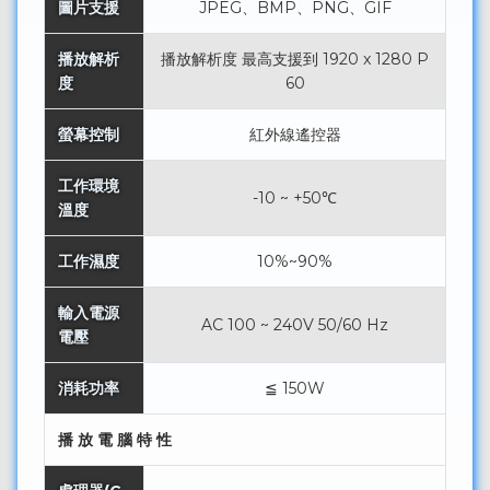
圖片支援
JPEG、BMP、PNG、GIF
播放解析
播放解析度 最高支援到 1920 x 1280 P
度
60
螢幕控制
紅外線遙控器
工作環境
-10 ~ +50℃
溫度
工作濕度
10%~90%
輸入電源
AC 100 ~ 240V 50/60 Hz
電壓
消耗功率
≦ 150W
播 放 電 腦 特 性