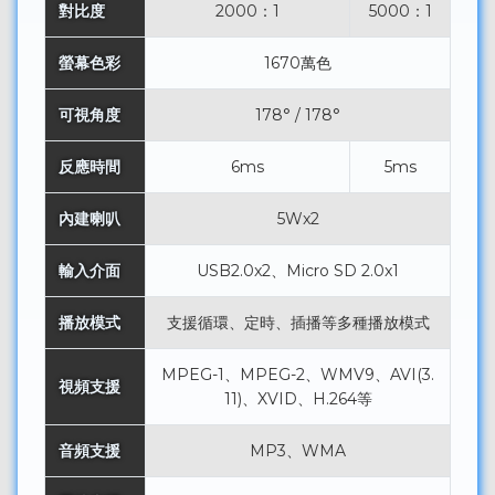
對比度
2000：1
5000：1
螢幕色彩
1670萬色
可視角度
178° / 178°
反應時間
6ms
5ms
內建喇叭
5Wx2
輸入介面
USB2.0x2、Micro SD 2.0x1
播放模式
支援循環、定時、插播等多種播放模式
MPEG-1、MPEG-2、WMV9、AVI(3.
視頻支援
11)、XVID、H.264等
音頻支援
MP3、WMA