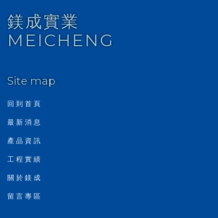
鎂成實業
MEICHENG
Site map
回 到 首 頁
最 新 消 息
產 品 資 訊
工 程 實 績
關 於 鎂 成
留 言 專 區