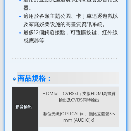
器。
適用於各類主題公園、卡丁車追逐遊戲以
及家庭娛樂設施的高畫質資訊系統。
最多12個觸發接點，可選購按鍵、紅外線
感應器等。
商品規格：
HDMIx1、CVBSx1；支援HDMI高畫質
輸出及CVBS同時輸出
影音輸出
數位光纖(OPTICAL)x1、類比立體聲3.5
mm (AUDIO)x1