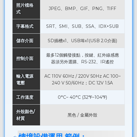
照片檔格
JPEG、BMP、GIF、PNG、TIFF
式
字幕格式
SRT、SMI、SUB、SSA、IDX+SUB
儲存介面
SD插槽x1、USB埠x1(USB 2.0介面)
最多12個觸發接點，按鍵、紅外線感應
控制介面
器須另外選購、RS-232、IR遙控
輸入電源
AC 110V 60Hz / 220V 50Hz AC 100~
電壓
240 V 50/60Hz；DC 12V 1.5A
工作溫度
0°C~ 40°C (32℉~104℉)
外殼顏色/
黑色 / 金屬外殼
材質
情境設備運用 範例：