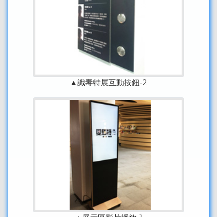
▲識毒特展互動按鈕-2