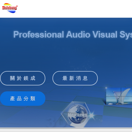
關 於 鎂 成
最 新 消 息
產 品 分 類