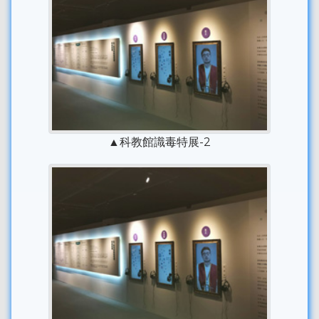
▲科教館識毒特展-2