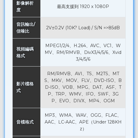
影像解析
最高支援到 1920 x 1080P
度
音訊輸出/
2V±0.2V (10K? Load) / S/N =>85dB
信噪比
MPEG1/2/4、H.264、AVC、VC1、W
視頻編碼
MV、RM/RMVB、DivX3/4/5/6、Xvid
格式
3/4/5/6
RM/RMVB、AVI、TS、M2TS、MT
S、MKV、MOV、FLV、DVD-ISO、B
影片檔格
D-ISO、VOB、MPG、DAT、ASF、T
式
P、TRP、WMV、IFO、SWF、3G
P、EVO、DIVX、MP4、OGM
MP3、WMA、WAV、OGG、FLAC、
音檔格式
AAC、LC-AAC、APE（Under 128KH
z）