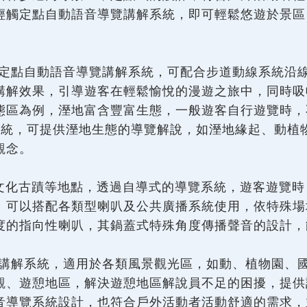
輕觸定點自動語音導覽講解系統，即可輕鬆悠遊於景區
定點自動語音導覽講解系統，可配合步道動線系統沿
講解效果，引導遊客在輕鬆愉悅的漫遊之旅中，同時吸
態區為例，溼地富含豐富生態，一般遊客自行遊覽時，
解系統，可提供溼地生態的導覽解說，如溼地緣起、動
觀念。
化古蹟等地點，透過自導式的導覽系統，遊客遊覽時
。可以搭配各類型喇叭及公共廣播系統使用，依特殊場
度的指向性喇叭，其鍋蓋式特殊角度傳播聲音的設計，
講解系統，適用於各類風景觀光區，如動、植物園、
觀、遊憩地區，解決遊憩地區解說員不足的困擾，提供
音導覽系統設計，也符合戶外活動者活動舒適的需求，