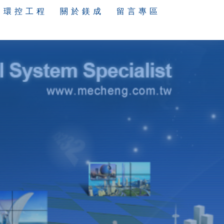
環 控 工 程
關 於 鎂 成
留 言 專 區