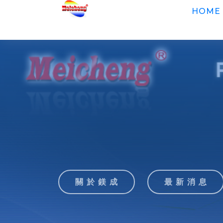
HOME
關 於 鎂 成
最 新 消 息