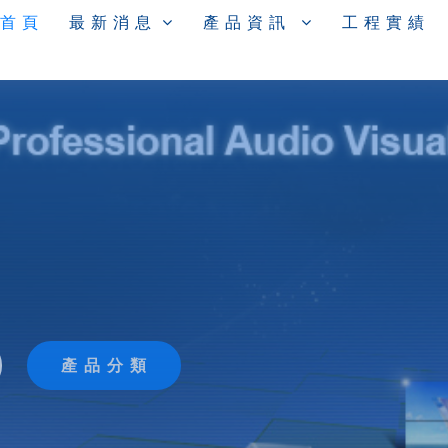
 首 頁
最 新 消 息
產 品 資 訊
工 程 實 績
產 品 分 類