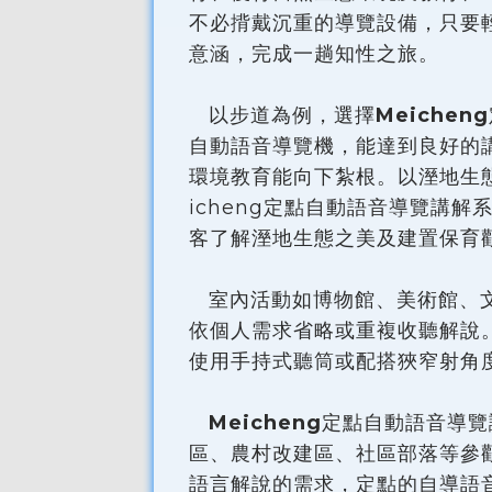
不必揹戴沉重的導覽設備，只要
意涵，完成一趟知性之旅。
以步道為例，選擇
Meicheng
自動語音導覽機，能達到良好的
環境教育能向下紮根。以溼地生
icheng定點自動語音導覽講
客了解溼地生態之美及建置保育
室內活動如博物館、美術館、文
依個人需求省略或重複收聽解說
使用手持式聽筒或配搭狹窄射角
Meicheng
定點自動語音導覽
區、農村改建區、社區部落等參
語言解說的需求，定點的自導語