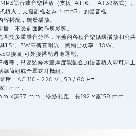
P3語音或音樂播放（支援FAT16、FAT32格式）。
式植入，支援副檔名為「.mp3」的聲音檔。
的內容搭配，觸發播放。
即播，不受前面動作所影響。
範圍於多重聲音分區，涵蓋的各種音樂循環播放和公共
具1.5"、3W高傳真喇叭，總輸出功率：10W。
3.5O接頭)可外接搭配週邊選配。
 ONE機種，只要裝修木牆厚度能配合加語音植入即可
話聽筒組或全罩式耳機組。
：AC 110～220 V , 50 / 60 Hz。
x深1 mm。
mm x深57 mm；螺絲孔距：長192 x寬158 mm。