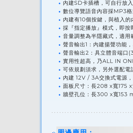
內建SD卡插槽，可自行放入M
數位導覽語音內容採MP3格
內建有10個按鍵，與植入
採『指定播放』模式，即按
音量調整為半隱藏式，適用
聲音輸出1：內建揚聲功能，
聲音輸出2：具立體音端口(
實用性超高，乃ALL IN
可依規劃須求，另外選配電
內建 12V / 3A交換式電源，電壓
面板尺寸：長208 x寬175 
牆壁孔位：長300 x寬153 
周邊應用：