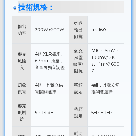
技術規格：
喇叭
輸出
200W+200W
輸出
4～16Ω
功率
阻抗
麥克
MIC 0.5mV ~
麥克
4組 XLR插座、
風靈
100mV/ 2K
風輸
6.3mm 插座，
敏度/
Ω；1mV/ 600
入
音量可獨立調整
阻抗
Ω
幻象
4組，具獨立供
移頻
4組，具獨立切
供電
電開關選擇
設定
換開關選擇
麥克
移頻
風增
5 ~ 14 dB
5Hz ± 1Hz
設定
益
輔助