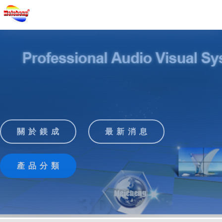
關 於 鎂 成
最 新 消 息
產 品 分 類