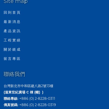
Site map
回 到 首 頁
最 新 消 息
產 品 資 訊
工 程 實 績
關 於 鎂 成
留 言 專 區
聯絡我們
台灣新北市中和區建八路2號13樓
(遠東世紀廣場 C 棟 (幢) )
聯絡專線:
+886 (0) 2-8228-0311
傳真號碼:
+886 (0) 2-8228-0319