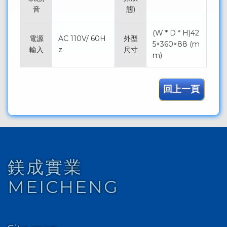
音
態)
(W * D * H)42
電源
AC 110V/ 60H
外型
5×360×88 (m
輸入
z
尺寸
m)
回上一頁
鎂成實業
MEICHENG