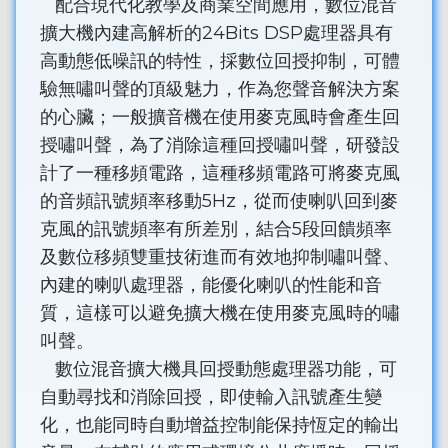
配合現代化教學及商業空間應用，數位混音
擴大機內建高解析的24Bits DSP處理器具有
高動態低噪訊的特性，採數位回授抑制，可體
驗無嘯叫聲的頂級魅力，作為您聲音解決方案
的心臟；一般擴音機在使用麥克風時會產生回
授嘯叫聲，為了消除這種回授嘯叫聲，研發設
計了一種移頻電路，這種移頻電路可將麥克風
的音頻訊號頻率移動5Hz，從而使喇叭回到麥
克風的訊號頻率有所差別，結合5段回饋頻率
及數位移頻雙重技術進而有效地抑制嘯叫聲、
內建的喇叭處理器，能優化喇叭的性能和音
質，這樣可以避免擴大機在使用麥克風時的嘯
叫聲。
數位混音擴大機具回授動態處理器功能，可
自動尋找和消除回授，即使輸入訊號產生變
化，也能同時自動增益控制能保持恆定的輸出