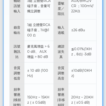
輔助
3組 立體聲RCA
AUX/BMG/V
靈敏
訊號
端子座，音量可
CR ；100mV/
度／
輸入
獨立調整
22KΩ
阻抗
1組 立體聲RCA
錄音
輸入
端子座，1V@1
±26 dBu
輸出
過載
00 Ω
訊號
麥克風增益 > 6
總諧
≦0.01%(1KH
雜訊
0 dB、 AUX
波失
z，8Ω) -3dB
比
增益 > 80 dB
真
音質
音質
± 10 dB (100
±10dB(10KH
調整
調整
Hz)
z)
低音
高音
頻率
頻率
響應
響應
150Hz ~ 15KH
20Hz ~ 20KH
(移頻
(非移
z ( ± 0.5dB)
z ( ±0.5 dB)
狀態)
頻狀