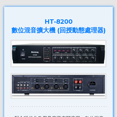
HT-8200
數位混音擴大機 (回授動態處理器)