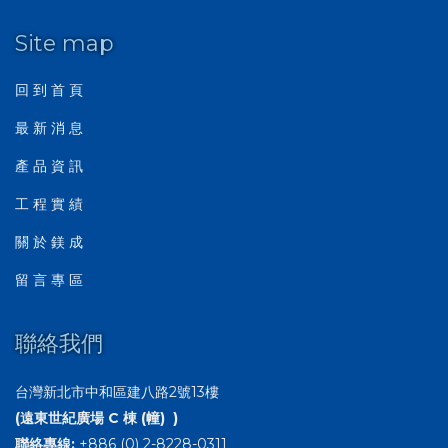
Site map
回 到 首 頁
最 新 消 息
產 品 資 訊
工 程 實 績
關 於 鎂 成
留 言 專 區
聯絡我們
台灣新北市中和區建八路2號13樓
(遠東世紀廣場 C 棟 (幢) )
聯絡專線:
+886 (0) 2-8228-0311