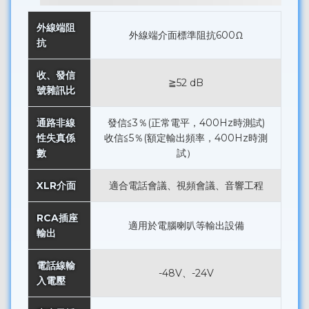
外線端阻
外線端介面標準阻抗600Ω
抗
收、發信
≧52 dB
號雜訊比
通路非線
發信≦3％(正常電平，400Hz時測試)
性失真係
收信≦5％(額定輸出頻率，400Hz時測
數
試）
XLR介面
適合電話會議、視頻會議、音響工程
RCA插座
適用於電腦喇叭等輸出設備
輸出
電話線輸
-48V、-24V
入電壓