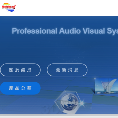
關 於 鎂 成
最 新 消 息
產 品 分 類