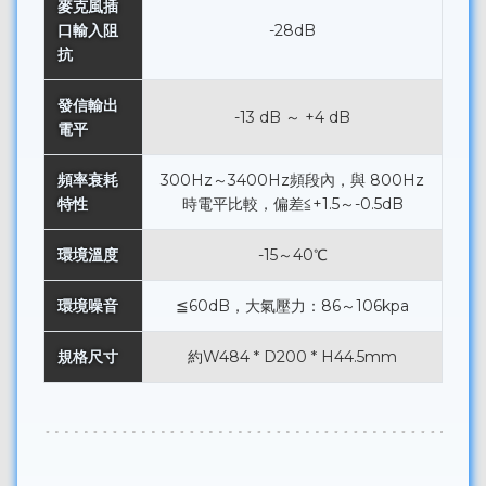
麥克風插
口輸入阻
-28dB
抗
發信輸出
-13 dB ～ +4 dB
電平
頻率衰耗
300Hz～3400Hz頻段內，與 800Hz
特性
時電平比較，偏差≦+1.5～-0.5dB
環境溫度
-15～40℃
環境噪音
≦60dB，大氣壓力：86～106kpa
規格尺寸
約W484 * D200 * H44.5mm