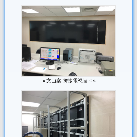
▲文山案-拼接電視牆-04