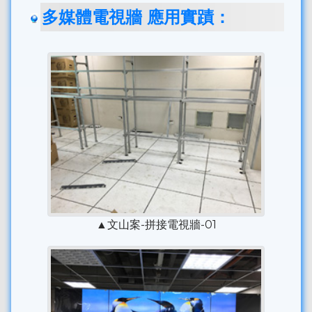
多媒體電視牆 應用實蹟：
▲文山案-拼接電視牆-01