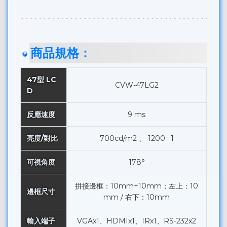
商品規格：
47型 LC
CVW-47LG2
D
反應速度
9 ms
亮度/對比
700cd/m2 、 1200 : 1
可視角度
178°
拼接邊框：10mm+10mm；左上：10
邊框尺寸
mm / 右下：10mm
輸入端子
VGAx1、HDMIx1、IRx1、RS-232x2