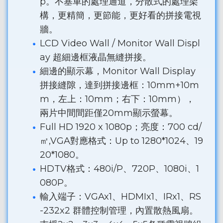
p。不塞車的處理通道，分散式的處理架
構，更精簡，更節能，更好看的拼接電視
牆。
LCD Video Wall / Monitor Wall Displ
ay 超細邊框液晶無縫拼接。
細邊的顯示幕，Monitor Wall Display
拼接縫隙，達到拼接邊框：10mm+10m
m，左上：10mm；右下：10mm），
兩片中間間距僅20mm顯示螢幕。
Full HD 1920 x 1080p；亮度：700 cd/
㎡,VGA對應格式：Up to 1280*1024、19
20*1080。
HDTV格式：480i/P、720P、1080i、1
080P。
輸入端子：VGAx1、HDMIx1、IRx1、RS
-232x2 群體控制管理，內置散熱風扇。