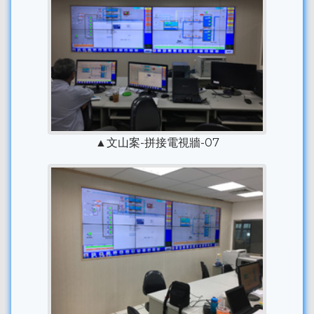
▲文山案-拼接電視牆-07