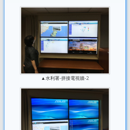
▲水利署-拼接電視牆-2