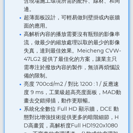
含現場施工環境所需的配件、線材、和周
邊。
超薄面板設計，可輕易做到壁掛或內嵌牆
面的應用。
高解析內容的播放需要沒有瓶頸的影像串
流，做最少的縮放處理以取的最少的影像
失真，達到最佳效果。Meicheng CVW-
47LG2 提供了最佳化的方案，讓業主只
需專注於撥放內容的製作，無須再煩惱設
備的限制。
亮度 700cd/m2 / 對比 1200 : 1 / 反應速
度 9 ms，工業級超高亮度面板，MAD動
畫去交錯掃描，動作更順暢。
系統化全數位 Full HD 顯示牆，DCE 動
態對比增強技術提供更多的暗階細節，H
D高畫質，高解析度Full HD1920x1080