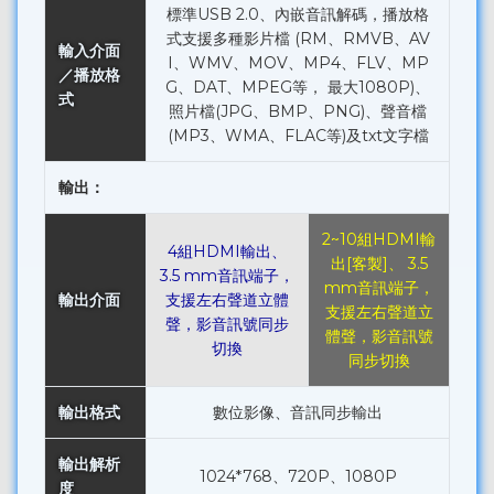
標準USB 2.0、內嵌音訊解碼，播放格
式支援多種影片檔 (RM、RMVB、AV
輸入介面
I、WMV、MOV、MP4、FLV、MP
／播放格
G、DAT、MPEG等， 最大1080P)、
式
照片檔(JPG、BMP、PNG)、聲音檔
(MP3、WMA、FLAC等)及txt文字檔
輸出：
2~10組HDMI輸
4組HDMI輸出、
出[客製]、 3.5
3.5 mm音訊端子，
mm音訊端子，
輸出介面
支援左右聲道立體
支援左右聲道立
聲，影音訊號同步
體聲，影音訊號
切換
同步切換
輸出格式
數位影像、音訊同步輸出
輸出解析
1024*768、720P、1080P
度