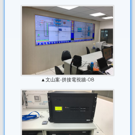
▲文山案-拼接電視牆-08