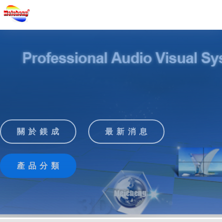
關 於 鎂 成
最 新 消 息
產 品 分 類