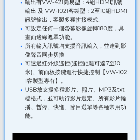
輸出有VW-421簡易型：4組HDMI訊號
輸出 及 VW-1021客製型：2至10組HDMI
訊號輸出，客製多種拼接模式。
可設定任何一個螢幕影像旋轉180度，具
畫面邊緣遮罩功能。
所有輸入訊號均支援音訊輸入，並達到影
像聲音同步切換。
可透過紅外線遙控(遙控距離可達7至10
米)、前面板按鍵進行快捷控制【VW-102
1客製型專有】。
USB放支援多種影片、照片、MP3及txt
檔格式，並可執行影片選定、所有影片輪
播、暫停、快進、節目選單等各種常用功
能。