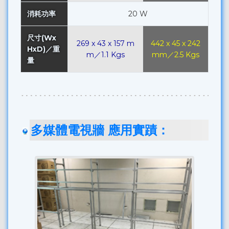
消耗功率
20 W
尺寸(Wx
269 x 43 x 157 m
442 x 45 x 242
HxD)／重
m／1.1 Kgs
mm／2.5 Kgs
量
多媒體電視牆 應用實蹟：