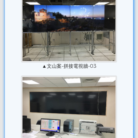
▲文山案-拼接電視牆-03