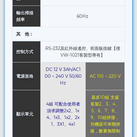
輸出掃描
60Hz
頻率
其 他：
RS-232及紅外線遙控、前面板按鍵【僅
控制方式
VW-1021客製型專有】
DC 12 V 3Ah/AC1
電源規格
00 ~ 240 V 50/60
AC 110 ~ 220 V
Hz
最多10組 支援
4組 可配合使用者
客製2、3、4、
須求調整2x2、1x
5、6、7、8、
顯示單元
4、1x3、1x2、2x
9、10組拼接，
1、3X1、4x1
另機器可串聯拼
接，數量無限制