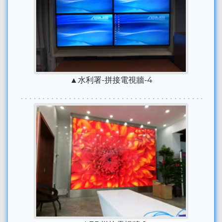
▲水利署-拼接電視牆-4