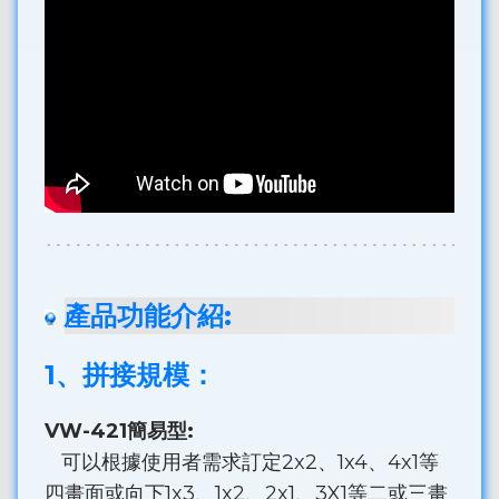
產品功能介紹:
1、拼接規模：
VW-421簡易型:
可以根據使用者需求訂定2x2、1x4、4x1等
四畫面或向下1x3、1x2、2x1、3X1等二或三畫