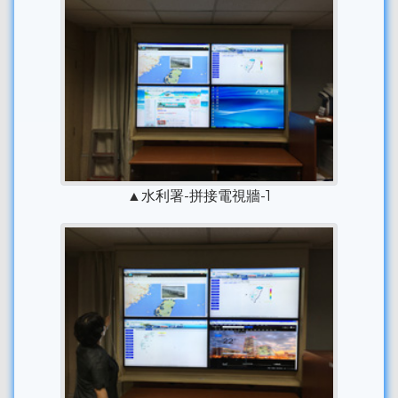
▲水利署-拼接電視牆-1