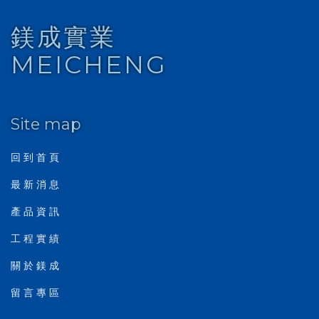
鎂成實業
MEICHENG
Site map
回 到 首 頁
最 新 消 息
產 品 資 訊
工 程 實 績
關 於 鎂 成
留 言 專 區