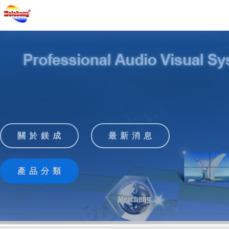
關 於 鎂 成
最 新 消 息
產 品 分 類