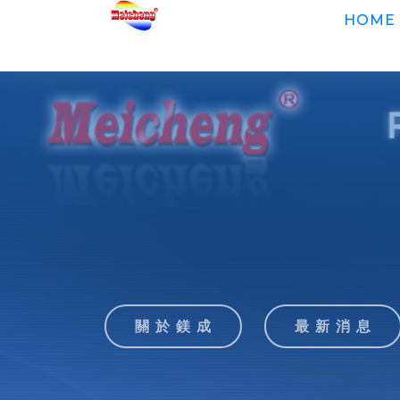
HOME
關 於 鎂 成
最 新 消 息