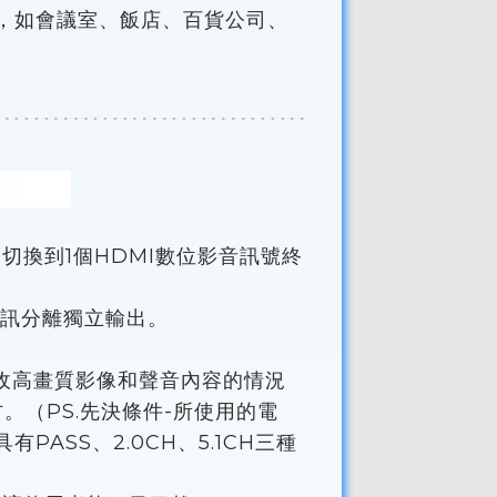
用，如會議室、飯店、百貨公司、
由切換到1個HDMI數位影音訊號終
訊分離獨立輸出。
直接接收高畫質影像和聲音內容的情況
。（PS.先決條件-所使用的電
ASS、2.0CH、5.1CH三種