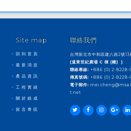
Site map
聯絡我們
回 到 首 頁
台灣新北市中和區建八路2號1
(遠東世紀廣場 C 棟 (幢) )
最 新 消 息
聯絡專線:
+886 (0) 2-8228-
產 品 資 訊
傳真號碼:
+886 (0) 2-8228-
電子郵件:
mei.cheng@msa.
工 程 實 績
t.net
關 於 鎂 成
留 言 專 區