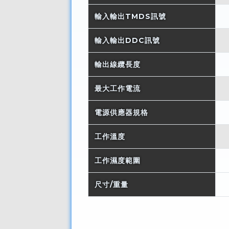
輸入輸出TMDS訊號
輸入輸出DDC訊號
輸出線纜長度
最大工作電流
電源供應器規格
工作溫度
工作濕度範圍
尺寸/重量