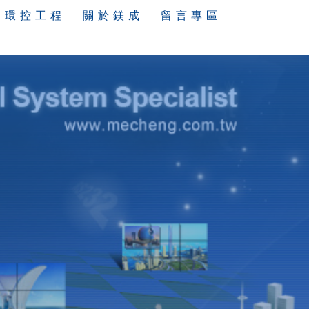
環 控 工 程
關 於 鎂 成
留 言 專 區