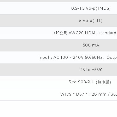
0.5~1.5 Vp-p(TMDS)
5 Vp-p(TTL)
≤15公尺 AWG26 HDMI standard 
500 mA
Input：AC 100 ~ 240V 50/60Hz、Outp
-15 to +55℃
5 to 90%RH（無冷凝）
W179 * D67 * H28 mm / 36