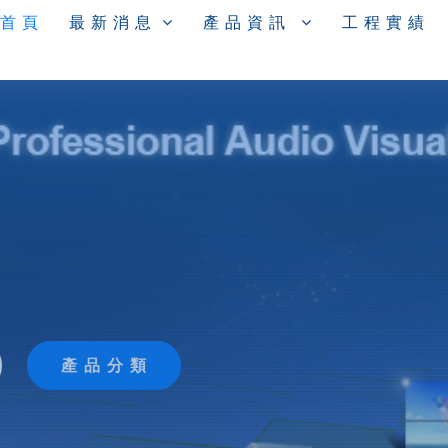
 首 頁
最 新 消 息
產 品 資 訊
工 程 實 績
產 品 分 類