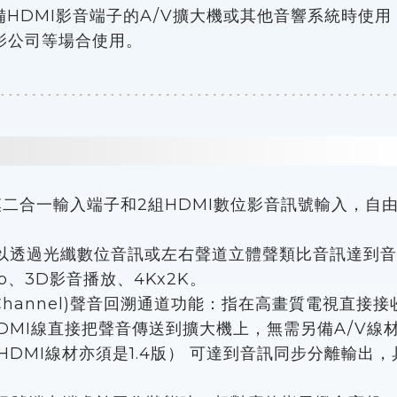
HDMI影音端子的A/V擴大機或其他音響系統時使
影公司等場合使用。
L雙模二合一輸入端子和2組HDMI數位影音訊號輸入，自
以透過光纖數位音訊或左右聲道立體聲類比音訊達到音
0p、3D影音播放、4Kx2K。
urn Channel)聲音回溯通道功能：指在高畫質電視
DMI線直接把聲音傳送到擴大機上，無需另備A/V線材
DMI線材亦須是1.4版） 可達到音訊同步分離輸出，具有P