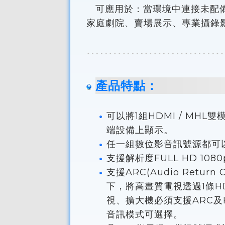
可應用於：當環境中連接未配備
家庭劇院、賣場展示、專業攝錄
產品特點：
可以將1組HDMI / MH
端設備上顯示。
任一組數位影音訊號源都可
支援解析度FULL HD 108
支援ARC(Audio Ret
下，將高畫質電視透過1條H
視、擴大機必須支援ARC及H
音訊模式可選擇。