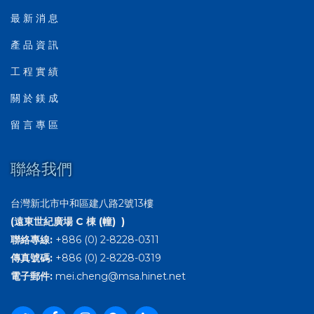
最 新 消 息
產 品 資 訊
工 程 實 績
關 於 鎂 成
留 言 專 區
聯絡我們
台灣新北市中和區建八路2號13樓
(遠東世紀廣場 C 棟 (幢) )
聯絡專線:
+886 (0) 2-8228-0311
傳真號碼:
+886 (0) 2-8228-0319
電子郵件:
mei.cheng@msa.hinet.net