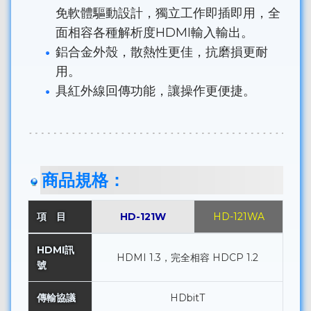
免軟體驅動設計，獨立工作即插即用，全
面相容各種解析度HDMI輸入輸出。
鋁合金外殼，散熱性更佳，抗磨損更耐
用。
具紅外線回傳功能，讓操作更便捷。
商品規格：
項 目
HD-121W
HD-121WA
HDMI訊
HDMI 1.3，完全相容 HDCP 1.2
號
傳輸協議
HDbitT