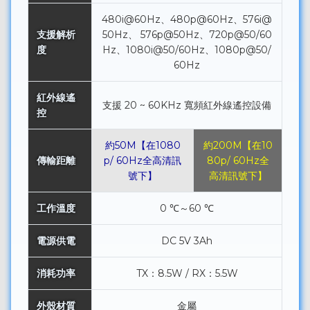
480i@60Hz、480p@60Hz、576i@
支援解析
50Hz、 576p@50Hz、720p@50/60
度
Hz、1080i@50/60Hz、1080p@50/
60Hz
紅外線遙
支援 20 ~ 60KHz 寬頻紅外線遙控設備
控
約50M【在1080
約200M【在10
傳輸距離
p/ 60Hz全高清訊
80p/ 60Hz全
號下】
高清訊號下】
工作溫度
0 ℃～60 ℃
電源供電
DC 5V 3Ah
消耗功率
TX：8.5W / RX：5.5W
外殼材質
金屬