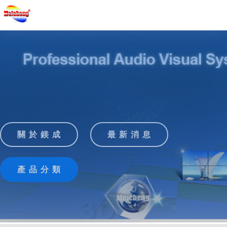
關 於 鎂 成
最 新 消 息
產 品 分 類