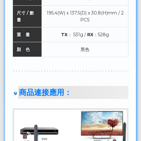
尺寸 / 數
195.4(W) x 137.5(D) x 30.8(H)mm / 2
量
PCS
重 量
TX
： 531g /
RX
：528g
顏 色
黑色
商品連接應用：