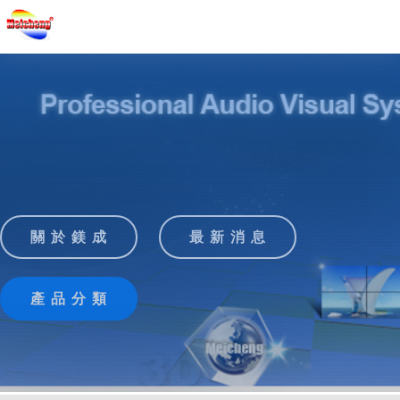
關 於 鎂 成
最 新 消 息
產 品 分 類