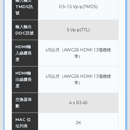
輸入輸出
TMDS訊
0.5~1.5 Vp-p(TMDS)
號
輸入輸出
5 Vp-p(TTL)
DDC訊號
HDMI輸
≤15公尺（AWG26 HDMI 1.3電纜標
入線纜長
準）
度
HDMI輸
≤15公尺（AWG26 HDMI 1.3電纜標
出線纜長
準）
度
交換器埠
4 x RJ-45
數
MAC 位
2K
址列表