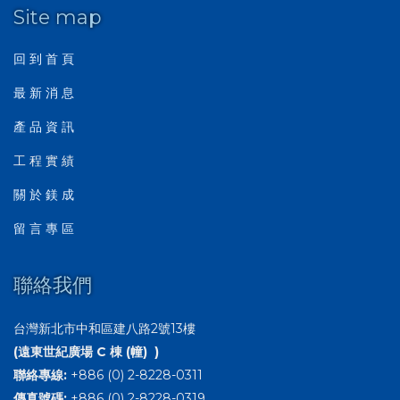
Site map
回 到 首 頁
最 新 消 息
產 品 資 訊
工 程 實 績
關 於 鎂 成
留 言 專 區
聯絡我們
台灣新北市中和區建八路2號13樓
(遠東世紀廣場 C 棟 (幢) )
聯絡專線:
+886 (0) 2-8228-0311
傳真號碼:
+886 (0) 2-8228-0319