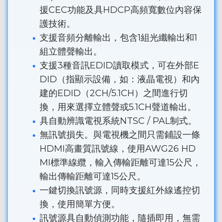
援CEC功能及具HDCP高頻寬數位內容保
護技術。
支援音頻分離輸出，包含1組光纖輸出和1
組立體聲輸出。
支援3種音訊EDID讀取模式，可在外部E
DID（指顯示設備，如：液晶電視）和內
建的EDID（2CH/5.1CH）之間進行切
換，用來選擇立體聲或5.1CH聲道輸出。
具自動辨識電視系統NTSC / PAL制式。
無訊號損失。與電視機之間只需鋪設一條
HDMI高畫質訊號線，使用AWG26 HD
MI標準線纜，輸入傳輸距離可達15公尺，
輸出傳輸距離可達15公尺。
一鍵切換訊號源，同時支援紅外線遙控切
換，使用簡單方便。
訊號源具自動偵測功能，隨插即用，無需