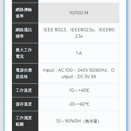
網路傳輸
10/100 M
速率
網路通訊
IEEE 802.3、IEEE802.3u、IEEE80
標準
2.3x
最大工作
1 A
電流
電源供應
Input：AC 100 ~ 240V 50/60Hz、O
器規格
utput：DC 5V 3A
工作溫度
-10～+45℃
儲存溫度
-20~+60℃
工作濕度
10～90%RH（無冷凝）
範圍