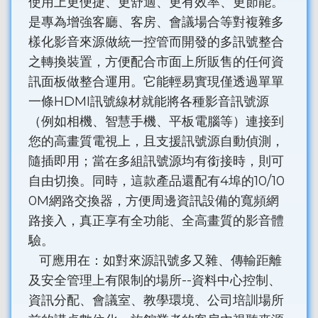
使用上更便捷、更舒適、更有效率、更節能。
是專為增強客廳、客房、會議場合等對複雜多
樣化影音來源做統一控管而開發的多訊號整合
之轉換裝置，方便配合市面上所販售的任何資
訊面板做整合運用。它能輕易實現僅透過單單
一條HDMI訊號線材就能將各種影音訊號源
（例如相機、智慧手機、平板電腦等）連接到
您的高畫質電視上，且支援訊號源自動偵測，
隨插即用；當在多組訊號源均有銜接時，則可
自由切換。同時，這款產品還配有4埠的10/10
0M網路交換器，方便周邊資訊設備的寬頻網
路接入，真正享有全功能、全高畫質的影音體
驗。
可應用在：如對來源訊號多又雜、傳輸距離
及安全管理上有限制的場所--資料中心控制、
資訊分配、會議室、教學環境、公司培訓場所