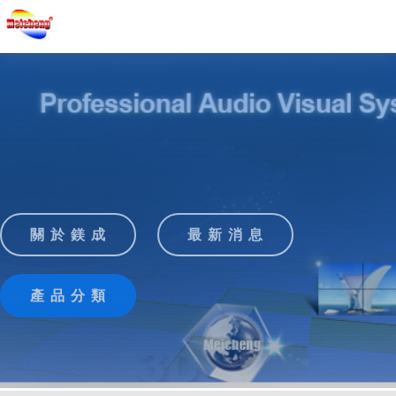
關 於 鎂 成
最 新 消 息
產 品 分 類