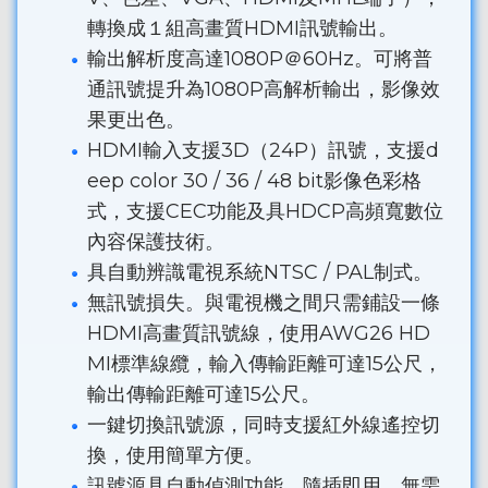
轉換成１組高畫質HDMI訊號輸出。
輸出解析度高達1080P＠60Hz。可將普
通訊號提升為1080P高解析輸出，影像效
果更出色。
HDMI輸入支援3D（24P）訊號，支援d
eep color 30 / 36 / 48 bit影像色彩格
式，支援CEC功能及具HDCP高頻寬數位
內容保護技術。
具自動辨識電視系統NTSC / PAL制式。
無訊號損失。與電視機之間只需鋪設一條
HDMI高畫質訊號線，使用AWG26 HD
MI標準線纜，輸入傳輸距離可達15公尺，
輸出傳輸距離可達15公尺。
一鍵切換訊號源，同時支援紅外線遙控切
換，使用簡單方便。
訊號源具自動偵測功能，隨插即用，無需