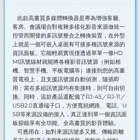
此款高畫質多媒體轉換器是專為增強客廳、
客房、會議場合對複雜多樣化影音來源做統一
控管而開發的多訊號整合之轉換裝置，在外型
上就是一個可嵌入桌面有可接多種訊號來源的
資訊面板。它能輕易實現僅透過單單一條HD
MI訊號線材就能將各種影音訊號源（例如相
機、智慧手機、平板電腦等）連接到您的高畫
質電視上，且支援訊號源自動偵測，隨插即
用；當在多組訊號源均有銜接時，則可自由切
換。同時，這款產品還配備了RJ-45／RJ-11／
USB2.0直通端子口，方便寬頻網路、電話、U
SB等來源設備的接入，真正達到單一個資訊面
板卻能享有全功能、全高畫質的影音體驗。
可應用在：如對來源訊號多又雜、傳輸距離