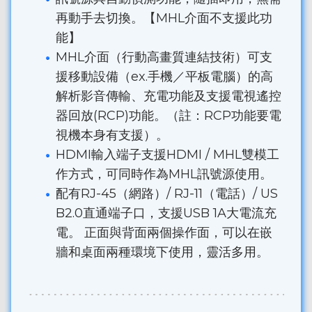
再動手去切換。【MHL介面不支援此功
能】
MHL介面（行動高畫質連結技術）可支
援移動設備（ex.手機／平板電腦）的高
解析影音傳輸、充電功能及支援電視遙控
器回放(RCP)功能。（註：RCP功能要電
視機本身有支援）。
HDMI輸入端子支援HDMI / MHL雙模工
作方式，可同時作為MHL訊號源使用。
配有RJ-45（網路）/ RJ-11（電話）/ US
B2.0直通端子口，支援USB 1A大電流充
電。 正面與背面兩個操作面，可以在嵌
牆和桌面兩種環境下使用，靈活多用。