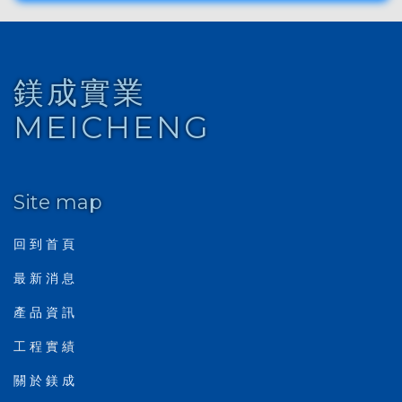
鎂成實業
MEICHENG
Site map
回 到 首 頁
最 新 消 息
產 品 資 訊
工 程 實 績
關 於 鎂 成