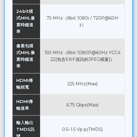
24bit模
式MHL像
75 MHz（8bit 1080i / 720P@60H
素時鐘速
z）
率
像素包模
式MHL像
150 MHz（8bit 1080P@60Hz YCC4
素時鐘速
22[包含EXIF資訊的JPEG檔案]）
率
HDMI傳
225 MHz(Max)
輸頻寬
HDMI傳
6.75 Gbps(Max)
輸速率
輸入輸出
TMDS訊
0.5~1.5 Vp-p(TMDS)
號