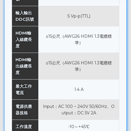
輸入輸出
5 Vp-p(TTL)
DDC訊號
HDMI輸
≤15公尺（AWG26 HDMI 1.3電纜標
入線纜長
準）
度
HDMI輸
≤15公尺（AWG26 HDMI 1.3電纜標
出線纜長
準）
度
最大工作
1.4 A
電流
電源供應
Input：AC 100 ~ 240V 50/60Hz、O
器規格
utput：DC 5V 2A
工作溫度
-10～+45℃