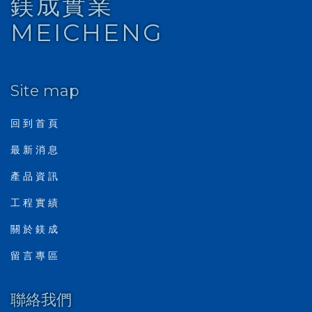
鎂成實業
MEICHENG
Site map
回 到 首 頁
最 新 消 息
產 品 資 訊
工 程 實 績
關 於 鎂 成
留 言 專 區
聯絡我們