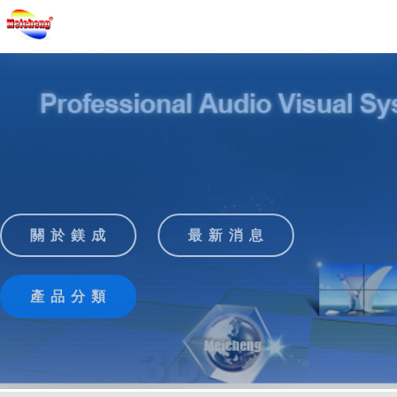
關 於 鎂 成
最 新 消 息
產 品 分 類