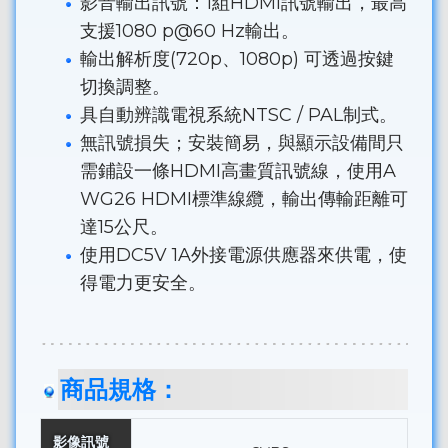
影音輸出訊號：1組HDMI訊號輸出，最高
支援1080 p@60 Hz輸出。
輸出解析度(720p、1080p) 可透過按鍵
切換調整。
具自動辨識電視系統NTSC / PAL制式。
無訊號損失；安裝簡易，與顯示設備間只
需鋪設一條HDMI高畫質訊號線，使用A
WG26 HDMI標準線纜，輸出傳輸距離可
達15公尺。
使用DC5V 1A外接電源供應器來供電，使
得電力更安全。
商品規格：
影像訊號