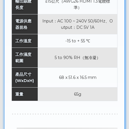
輸出線纜
≤15公尺（AWG26 HDMI 1.3電纜標
長度
準）
電源供應
Input：AC 100 ~ 240V 50/60Hz、O
器規格
utput：DC 5V 1A
工作溫度
-15 to + 55 ℃
工作濕度
5 to 90% RH（無冷凝）
範圍
產品尺寸
68 x 51.6 x 16.5 mm
(WxDxH)
重量
65g