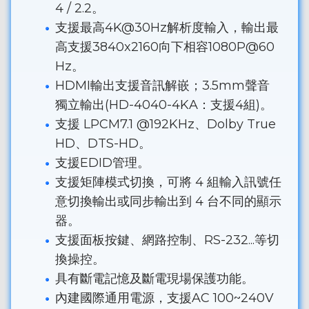
4 / 2.2。
支援最高4K@30Hz解析度輸入，輸出最
高支援3840x2160向下相容1080P@60
Hz。
HDMI輸出支援音訊解嵌；3.5mm聲音
獨立輸出(HD-4040-4KA：支援4組)。
支援 LPCM7.1 @192KHz、Dolby True
HD、DTS-HD。
支援EDID管理。
支援矩陣模式切換，可將 4 組輸入訊號任
意切換輸出或同步輸出到 4 台不同的顯示
器。
支援面板按鍵、網路控制、RS-232...等切
換操控。
具有斷電記憶及斷電現場保護功能。
內建國際通用電源，支援AC 100~240V