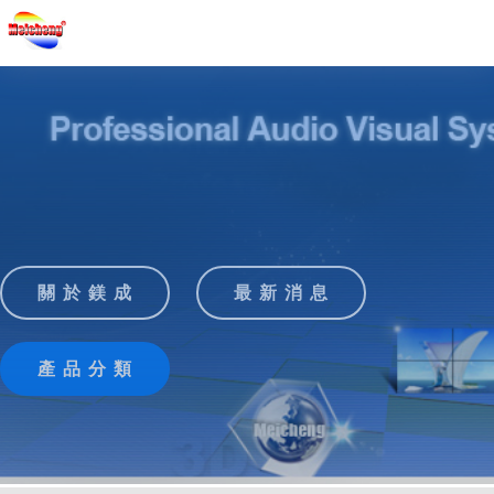
關 於 鎂 成
最 新 消 息
產 品 分 類