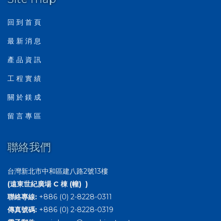
回 到 首 頁
最 新 消 息
產 品 資 訊
工 程 實 績
關 於 鎂 成
留 言 專 區
聯絡我們
台灣新北市中和區建八路2號13樓
(遠東世紀廣場 C 棟 (幢) )
聯絡專線:
+886 (0) 2-8228-0311
傳真號碼:
+886 (0) 2-8228-0319