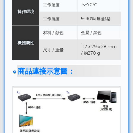
工作溫度
-5~70℃
操作環境
工作濕度
5~90%(無凝結)
材料 / 顏色
金屬 / 黑色
機體屬性
112 x 79 x 28 mm
尺寸 / 重量
/ 約270 g
商品連接示意圖：