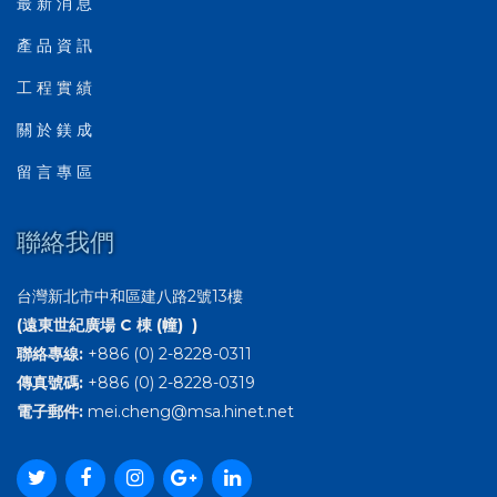
最 新 消 息
產 品 資 訊
工 程 實 績
關 於 鎂 成
留 言 專 區
聯絡我們
台灣新北市中和區建八路2號13樓
(遠東世紀廣場 C 棟 (幢) )
聯絡專線:
+886 (0) 2-8228-0311
傳真號碼:
+886 (0) 2-8228-0319
電子郵件:
mei.cheng@msa.hinet.net