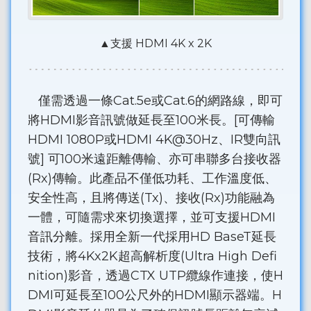
▲支援 HDMI 4K x 2K
僅需透過一條Cat.5e或Cat.6的網路線，即可
將HDMI影音訊號做延長至100米長。[可傳輸
HDMI 1080P或HDMI 4K@30Hz、IR雙向訊
號] 可100米遠距離傳輸、亦可串聯多台接收器
(Rx)傳輸。此產品不僅低功耗、工作溫度低、
安全性高，且將傳送(Tx)、接收(Rx)功能融為
一體，可隨需求來切換選擇，並可支援HDMI
音訊分離。採用全新一代採用HD BaseT延長
技術，將4Kx2K超高解析度(Ultra High Defi
nition)影音，透過CTX UTP纜線作連接，使H
DMI可延長至100公尺外的HDMI顯示器端。H