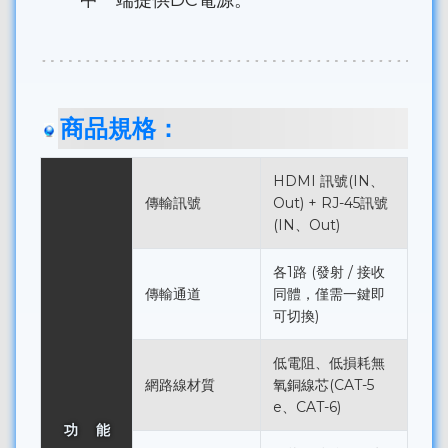
商品規格：
HDMI 訊號(IN、
傳輸訊號
Out) + RJ-45訊號
(IN、Out)
各1路 (發射 / 接收
傳輸通道
同體，僅需一鍵即
可切換)
低電阻、低損耗無
網路線材質
氧銅線芯(CAT-5
e、CAT-6)
功 能