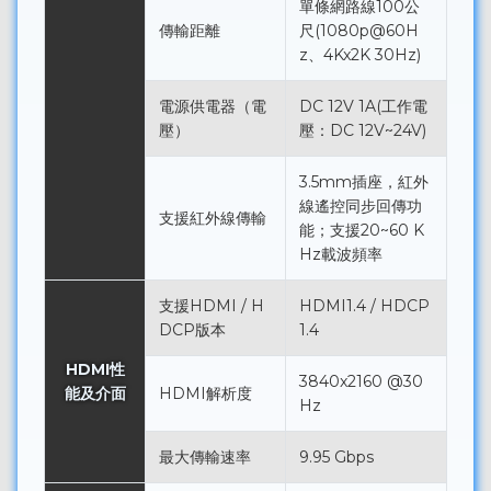
單條網路線100公
傳輸距離
尺(1080p@60H
z、4Kx2K 30Hz)
電源供電器（電
DC 12V 1A(工作電
壓）
壓：DC 12V~24V)
3.5mm插座，紅外
線遙控同步回傳功
支援紅外線傳輸
能；支援20~60 K
Hz載波頻率
支援HDMI / H
HDMI1.4 / HDCP
DCP版本
1.4
HDMI性
3840x2160 @30
能及介面
HDMI解析度
Hz
最大傳輸速率
9.95 Gbps