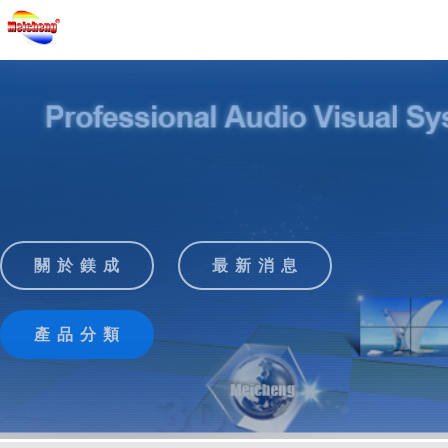
關 於 鎂 成
最 新 消 息
產 品 分 類