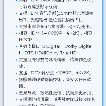
可就近連接顯示設備。
支援HDMI音訊分離[3.5mm類比音訊輸
出*1、光纖輸出[數位音訊輸出]*1]。
支援串聯最多8台接收器(Rx)一起使用。
相容 HDMI 1.4 (1080P、4K2K)，相容
HDCP 1.4。
音效支援DTS Digital、Dolby Digita
l、DTS-HD和Dolby TrueHD。
支援紅外線雙向延長傳輸，讓操作更便
捷。
支援HDTV 解析度：1080P、4Kx2K。
無驅動純硬體傳輸技術，免安裝任何軟
體。
金屬外殼，散熱性更佳，抗磨損更耐用。
支援網路線供電，僅需發射端或接收端其
中一端提供DC電源。