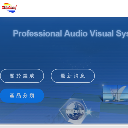
關 於 鎂 成
最 新 消 息
產 品 分 類