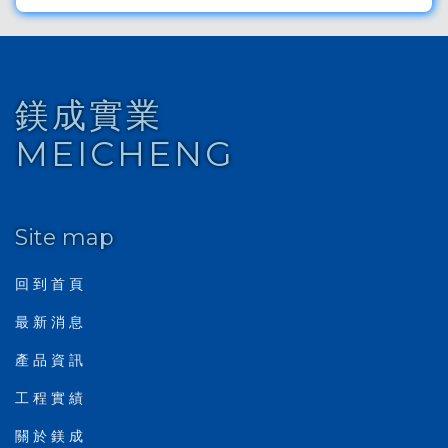
鎂成實業
MEICHENG
Site map
回 到 首 頁
最 新 消 息
產 品 資 訊
工 程 實 績
關 於 鎂 成