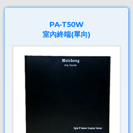
PA-T50W
室內終端(單向)