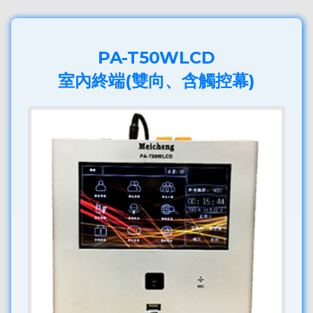
PA-T50WLCD
室內終端(雙向、含觸控幕)