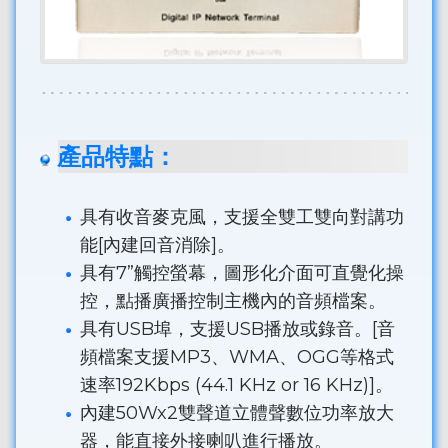
產品特點：
具有收音麥克風，支援全雙工雙向對講功
能[內建回音消除]。
具有7”觸控螢幕，圖形化介面可直覺化操
控，點播廣播控制主機內的音頻檔案。
具有USB埠，支援USB播放或錄音。[音
頻檔案支援MP3、WMA、OGG等格式
速率192Kbps (44.1 KHz or 16 KHz)]。
內建50Wx2雙聲道立體聲數位功率放大
器，能直接外接喇叭進行播放。