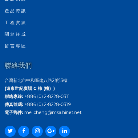
產 品 資 訊
工 程 實 績
關 於 鎂 成
留 言 專 區
聯絡我們
台灣新北市中和區建八路2號13樓
(遠東世紀廣場 C 棟 (幢) )
聯絡專線:
+886 (0) 2-8228-0311
傳真號碼:
+886 (0) 2-8228-0319
電子郵件:
mei.cheng@msa.hinet.net