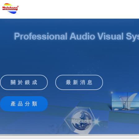
關 於 鎂 成
最 新 消 息
產 品 分 類