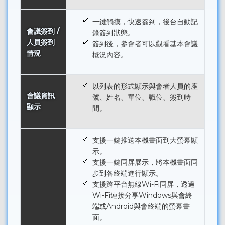
一鍵觸摸，快速簽到，後台自動記
會議簽到 /
錄簽到狀態。
人員簽到
簽到後，參會者可以觀看基本會議
情況
概況內容。
以列表的形式顯示與會者人員的座
會議資訊
號、姓名、單位、職位、簽到時
顯示
間。
支援一鍵推送本機畫面到大螢幕顯
示。
支援一鍵同屏展示，將本機畫面同
步到各終端進行顯示。
支援跨平台無線Wi-Fi同屏，透過
Wi-Fi連接分享Windows與會終
端或Android與會終端的螢幕畫
面。