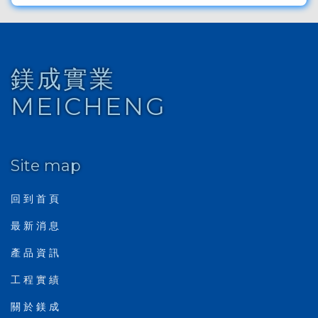
鎂成實業
MEICHENG
Site map
回 到 首 頁
最 新 消 息
產 品 資 訊
工 程 實 績
關 於 鎂 成