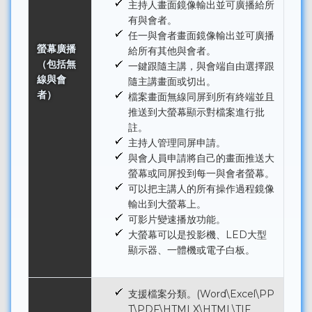
主持人畫面鏡像輸出並可廣播給所
有與會者。
任一與會者畫面鏡像輸出並可廣播
螢幕廣播
給所有其他與會者。
（包括無
一鍵跟隨主講，與會端自由選擇跟
線與會
隨主講畫面或切出。
者）
檔案畫面無線同屏到所有終端並且
推送到大螢幕顯示對檔案進行批
註。
主持人管理同屏申請。
與會人員申請將自己的畫面推送大
螢幕或同屏投到每一與會者螢幕。
可以把主講人的所有操作過程鏡像
輸出到大螢幕上。
可影片變速播放功能。
大螢幕可以是投影機、LED大型
顯示器、一體機或電子白板。
支援檔案分類。(Word\Excel\PP
T\PDF\HTMLX\HTML\TIF