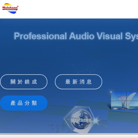
關 於 鎂 成
最 新 消 息
產 品 分 類