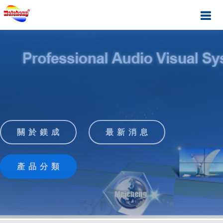
關 於 鎂 成
最 新 消 息
產 品 分 類