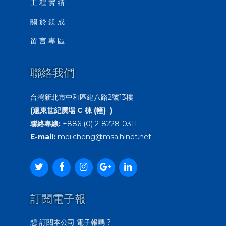
工 程 實 績
關 於 鎂 成
留 言 專 區
聯絡我們
台灣新北市中和區建八路2號13樓
(遠東世紀廣場 C 棟 (幢) )
聯絡專線:
+886 (0) 2-8228-0311
E-mail:
mei.cheng@msa.hinet.net
訂閱電子報
想 訂閱本公司 電子報嗎 ?