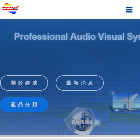
關 於 鎂 成
最 新 消 息
產 品 分 類