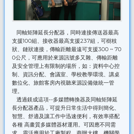
同軸矩陣延長分配器，同時連接傳送器最高
支援100組、接收器最高支援237組，可樹枝
狀、鏈狀連接，傳輸距離最遠可支援300 ~ 70
0公尺，可應用於來源訊號多又雜、傳輸距離
及安全管理上有限制的場所，如：資料中心控
制、資訊分配、會議室、學校教學環境、講桌
數位化、旅館客房內視聽來源設備做統一管
理。
透過鎂成這項--多媒體轉換器及同軸矩陣延
長分配器產品，可提升日常生活中得到簡化、
智慧、舒適及讓工作中迅速便利，有效率搭配
各種 高畫質多媒體器材運用。可因應不同需
求，靈活應用於工廠製程、商辦大樓、機關學