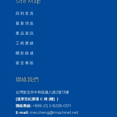
Site Map
回 到 首 頁
最 新 消 息
產 品 資 訊
工 程 實 績
關 於 鎂 成
留 言 專 區
聯絡我們
台灣新北市中和區建八路2號13樓
(遠東世紀廣場 C 棟 (幢) )
聯絡專線:
+886 (0) 2-8228-0311
E-mail:
mei.cheng@msa.hinet.net