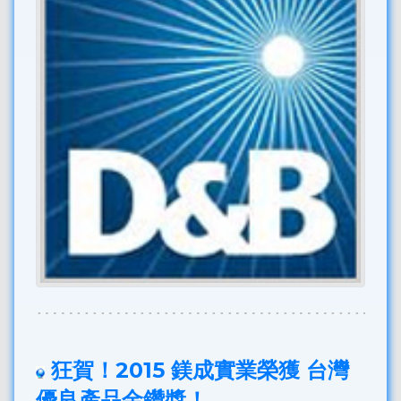
狂賀！2015 鎂成實業榮獲 台灣
優良產品金鑽獎！