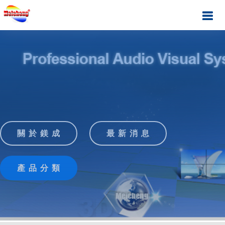
關 於 鎂 成
最 新 消 息
產 品 分 類