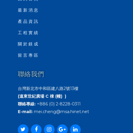
最 新 消 息
產 品 資 訊
工 程 實 績
關 於 鎂 成
留 言 專 區
聯絡我們
台灣新北市中和區建八路2號13樓
(遠東世紀廣場 C 棟 (幢) )
聯絡專線:
+886 (0) 2-8228-0311
E-mail:
mei.cheng@msa.hinet.net