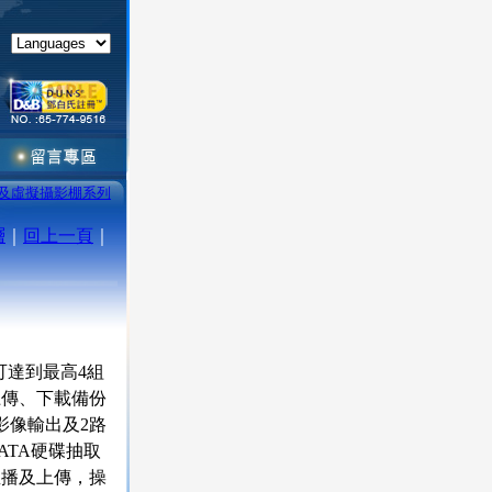
影及虛擬攝影棚系列
層
｜
回上一頁
｜
可達到最高4組
上傳、下載備份
 影像輸出及2路
ATA硬碟抽取
直播及上傳，操