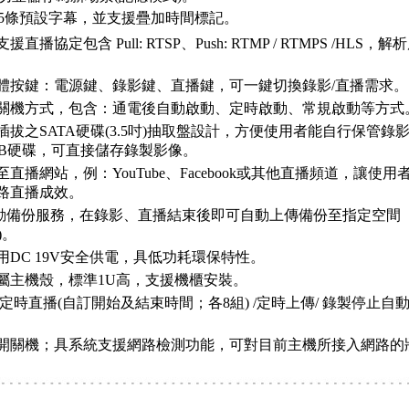
5條預設字幕，並支援疊加時間標記。
播協定包含 Pull: RTSP、Push: RTMP / RTMPS /HLS，解
。
體按鍵：電源鍵、錄影鍵、直播鍵，可一鍵切換錄影/直播需求。
關機方式，包含：通電後自動啟動、定時啟動、常規啟動等方式
插拔之SATA硬碟(3.5吋)抽取盤設計，方便使用者能自行保管錄
TB硬碟，可直接儲存錄製影像。
直播網站，例：YouTube、Facebook或其他直播頻道，讓使
路直播成效。
自動備份服務，在錄影、直播結束後即可自動上傳備份至指定空間
)。
用DC 19V安全供電，具低功耗環保特性。
屬主機殼，標準1U高，支援機櫃安裝。
定時直播(自訂開始及結束時間；各8組) /定時上傳/ 錄製停止自動上
。
開關機；具系統支援網路檢測功能，可對目前主機所接入網路的