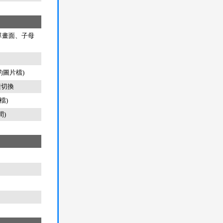
單畫面、子母
的圖片檔)
縫切換
檔)
)