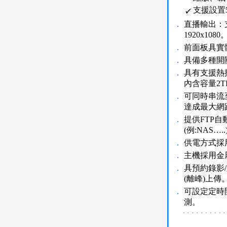
支援設置
．
直播輸出：支援直
1920x1080
．
前面板具實
．
具備多種開
．
具有支援熱
內含容量2
．
可同時串流至
達成最大網
．
提供FTP
(例:NAS…..
．
供電方式採
．
主機採用金
．
具預約錄影/
(離峰)上傳
．
可設定定時
測。