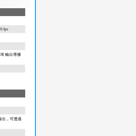
0 fps
SB埠 輸出導播
路UAC輸出，可透過