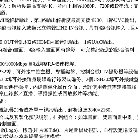
輸入：解析度最高支援4K、並向下相容1080P、720P或IP串流：支援
協議。
MI高解析輸出，第1路輸出解析度最高支援4K30、1路UVC輸出
內嵌音訊輸入或類比立體聲LINE IN音訊，具有4路音訊輸入，
NE OUT音訊和2路HDMI內嵌音訊輸出、1路UAC輸出。
影(融合)畫面、4路輸入畫面同時錄影，可完整紀錄您的影音資料
。
00/1000Mbps 自我調整RJ-45連接埠。
-232埠，可外接中控主機、導播鍵盤、控制台或PTZ攝影機等設
B3.0埠可外接隨身硬碟進行錄製或備份、2個USB2.0埠可外接鍵
B滑鼠進行操控，內建圖像化操作介面，允許使用者無需連接電腦
停止錄影／直播、導播操控或回放影片等功能。
成：
視訊疊加合成為單一視訊輸出，解析度達3840×2160。
合成及客製化預設場景，排列組合：如單畫面、雙畫面畫中畫、
4分割畫面。
(Logo)、標題(即片頭Title)、片尾圖檔於視訊，自行設定場景
切並儲存為新場景(記憶模式)。