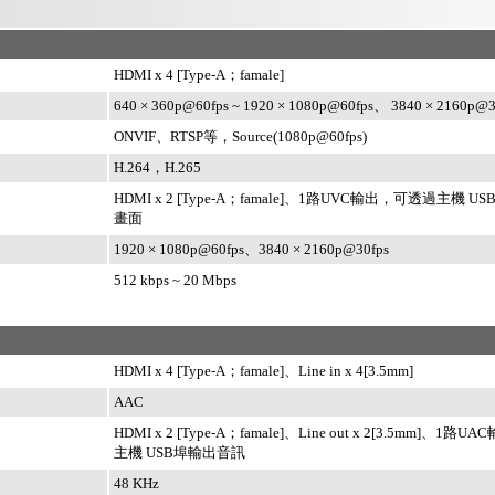
HDMI x 4 [Type-A；famale]
640 × 360p@60fps ~ 1920 × 1080p@60fps、 3840 × 2160p@3
ONVIF、RTSP等，Source(1080p@60fps)
H.264，H.265
HDMI x 2 [Type-A；famale]、1路UVC輸出，可透過主機 U
畫面
1920 × 1080p@60fps、3840 × 2160p@30fps
512 kbps ~ 20 Mbps
HDMI x 4 [Type-A；famale]、Line in x 4[3.5mm]
AAC
HDMI x 2 [Type-A；famale]、Line out x 2[3.5mm]、1
主機 USB埠輸出音訊
48 KHz