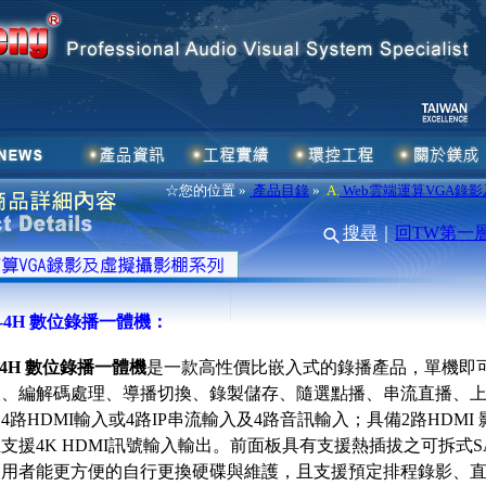
☆您的位置 »
產品目錄
»
A.
Web雲端運算VGA錄
搜尋
｜
回TW第一
00-4H 數位錄播一體機：
0-4H 數位錄播一體機
是一款高性價比嵌入式的錄播產品，單機即
取、編解碼處理、導播切換、錄製儲存、隨選點播、串流直播、
4路HDMI輸入或4路IP串流輸入及4路音訊輸入；具備2路HDMI
支援4K HDMI訊號輸入輸出。前面板具有支援熱插拔之可拆式S
使用者能更方便的自行更換硬碟與維護，且支援預定排程錄影、