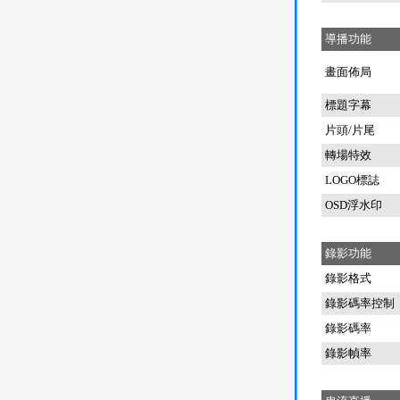
導播功能
畫面佈局
標題字幕
片頭/片尾
轉場特效
LOGO標誌
OSD浮水印
錄影功能
錄影格式
錄影碼率控制
錄影碼率
錄影幀率