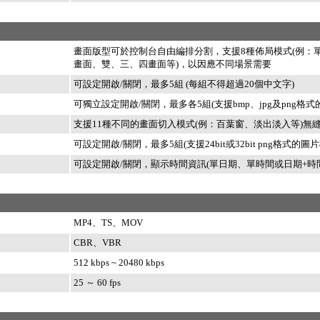
畫面版型可於控制台自由編排分割，支援8種佈局模式(例：
畫面、雙、三、四畫面等)，以因應不同場景需要
可設定開啟/關閉，最多5組 (每組不得超過20個中文字)
可獨立設定開啟/關閉，最多各5組(支援bmp、jpg及png格式
支援11種不同的畫面切入模式(例：百葉窗、淡出淡入等)無
可設定開啟/關閉，最多5組(支援24bit或32bit png格式的圖片
可設定開啟/關閉，顯示時間資訊(單日期、單時間或日期+時間
MP4、TS、MOV
CBR、VBR
512 kbps ~ 20480 kbps
25 ～ 60 fps