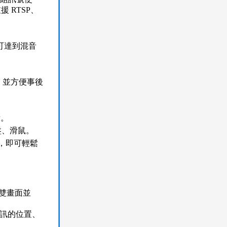
 RTSP、
。
且可達到混音
，並方便事後
備。
盤、滑鼠。
，即可輕鬆
雙畫面並
視訊的位置、