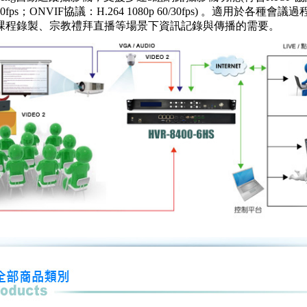
0/30fps；ONVIF協議：H.264 1080p 60/30fps) 。適用於各種會
課程錄製、宗教禮拜直播等場景下資訊記錄與傳播的需要。