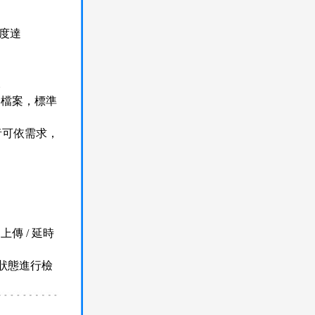
析度達
。
影檔案，標準
用者可依需求，
傳 / 延時
狀態進行檢