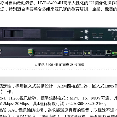
可自動啟動錄影。HVR-8400-4H簡單人性化的 UI 圖像化操
廣泛，特別適合需要整合多組來源訊號的教育培訓、企業、機關
▲
HVR-8400-4H 前面板 及 後面板
穩定性，採用嵌入式架構設計，ARM四核處理器，嵌入式Linux
小時工作。
264、H.265視訊編碼、標準錄製格式：MP4、TS、MOV可選、
2kbps~20Mbps、具4種解析度可調：640x360~3840×2160。
質 AAC 音訊編碼技術，為求能還原真實的聲音，取樣速率達 4
像輸入： HDMI輸入、IP串流輸入、USB攝影機，最多同時選擇