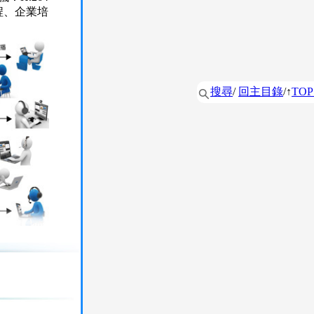
議過程、企業培
搜尋
/
回主目錄
/↑
TOP 