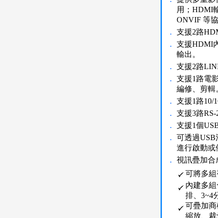
用；HDMI
ONVIF 等
．
支援2路HD
．
支援HDMI
輸出。
．
支援2路LI
．
支援1路電
編修、剪輯
．
支援1路10/1
．
支援3路RS
．
支援1個US
．
可透過US
進行啟動或
．
視訊疊加合
可將多組
內建多組
排、3~
可疊加商標
縮放、裁