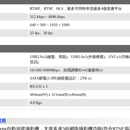
RTMP、RTSP、HLS，最多可同時串流最多4個直播平台
512 kbps ~ 4096 kbps
640 × 360 ~ 1920 × 1080
25 fps、30 fps
USB2.0x2(鍵盤、滑鼠)、USB3.0x1(外接硬碟)、UVCx1(
音訊)
10/100/1000Mbps、自我調整RJ-45連接埠x1
SATA硬碟(3.5吋)抽取盤設計；2TB x1
RS-232 x 3
484mm(W) x 321mm(D) x46mm(H)
4.0 Kgs
運用
cheng自動追蹤攝影機，支援多達5組網路攝影機功能(符合RTSP 協議