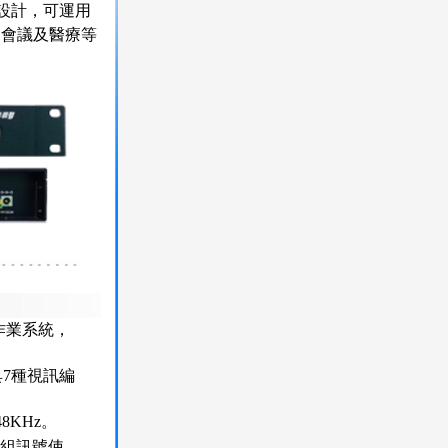
作設計，可運用
的會議及醫療等
作業系統，
具7種視訊編
8KHz。
4組訊號使