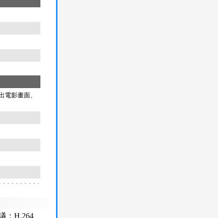
可輸出電影畫面、
：H.264