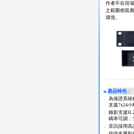
作者不在現場亦
之範圍相當
環境。
產品特色：
．
為保證系統
支援7x24
．
錄影支援H.
碼率可調：51
．
音訊採用高品
．
提供多重影