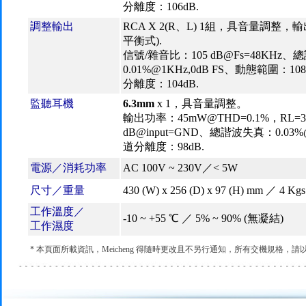
分離度：106dB.
調整輸出
RCA X 2(R、L) 1組，具音量調整，輸出
平衡式).
信號/雜音比：105 dB@Fs=48KHz
0.01%@1KHz,0dB FS、動態範圍：108 
分離度：104dB.
監聽耳機
6.3mm
x 1，具音量調整。
輸出功率：45mW@THD=0.1%，RL=
dB@input=GND、總諧波失真：0.03%@
道分離度：98dB.
電源／消耗功率
AC 100V ~ 230V／< 5W
尺寸／重量
430 (W) x 256 (D) x 97 (H) mm ／ 4 Kgs
工作溫度／
-10 ~ +55 ℃ ／ 5% ~ 90% (無凝結)
工作濕度
* 本頁面所載資訊，Meicheng 得隨時更改且不另行通知，所有交機規格，請以