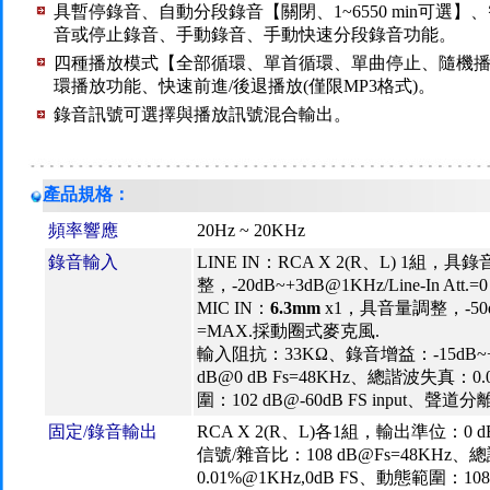
具暫停錄音、自動分段錄音【關閉、1~6550 min可選
音或停止錄音、手動錄音、手動快速分段錄音功能。
四種播放模式【全部循環、單首循環、單曲停止、隨機播放
環播放功能、快速前進/後退播放(僅限MP3格式)。
錄音訊號可選擇與播放訊號混合輸出。
產品規格：
頻率響應
20Hz ~ 20KHz
錄音輸入
LINE IN：RCA X 2(R、L) 1組，
整，-20dB~+3dB@1KHz/Line-In Att.=0
MIC IN：
6.3mm
x1，具音量調整，-50dB
=MAX.採動圈式麥克風.
輸入阻抗：33KΩ、錄音增益：-15dB~+
dB@0 dB Fs=48KHz、總諧波失真：0.
圍：102 dB@-60dB FS input、聲道分離
固定/錄音輸出
RCA X 2(R、L)各1組，輸出準位：0 d
信號/雜音比：108 dB@Fs=48KHz
0.01%@1KHz,0dB FS、動態範圍：108 