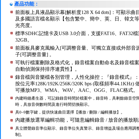
產品功能：
前面板上具液晶顯示幕[解析度128 X 64 dots]：可顯
及多國語言檔名顯示【包含繁中、簡中、英、日、韓文
光亮度。
標準SDHC記憶卡及USB 3.0介面，支援FAT16、FAT
32GB。
前面板具麥克風輸入[可調整音量、可獨立直接或外部音
子[可調整音量] 。
可執行檔案刪除及格式化，錄音檔案自動命名及錄音檔案排序【
自動偵測保持排序連貫性】。
錄音檔與音樂檔各別管理，人性化操控；『錄音模式』：
按位元率128K/192K/256K/320K bps (取樣頻率44.
可播放MP3、WMA、WAV、AAC、OGG、FLAC格式。
內建時鐘產生器，可記錄錄音時間於檔案中，錄音時，具剩餘錄音空
時，具放音倒數時間及進行時間切換顯示。
具0~9數字鍵，提供快速曲目選擇【播放 / 刪除 / 編輯播放】。
內建播放選單編輯功能，可隨意編輯錄音 / 放音的播放順
具立體聲錄音準位顯示、錄音準位失真警示、錄音增益及場合應用調整
制]。