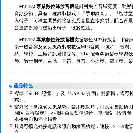
MT-102 專業數位錄放音機
是針對樂器音域寬廣、動態
音頻技術，具有二種錄製模式：『手動錄音』、『智慧型
入端子，可獨立調整外接麥克風音量直接錄製，配合背景
音量的監聽耳機輸出端子，便於監聽。
MT-102 專業數位錄放音機
支援數位MP3錄放音，預錄
接一般音響及麥克風錄製成數位MP3音樂，例如： 賣場
站、學校、工廠音訊廣播等等。也可配合各類樂器學習錄
琴、爵士鋼琴、吉他、直笛、長笛、小提琴、電子琴、樂
產品特色：
標準『SDHC記憶卡』及『USB 3.0介面』雙插槽，皆
式』。
當外接『會議麥克風系統』音訊啟動時，可設定自動偵測全程錄
間[可自行設定]，本機即自動暫停錄音、當持續一段時間【1
本機會自動停止錄音。
具備可擴充外接電話來訊自動錄音功能，連接HS-168
容。