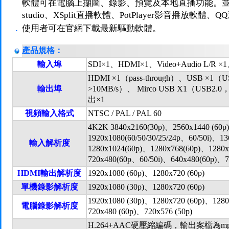
軟體可在電腦上擷圖、錄影、預覽及本地直播功能。並且
studio、XSplit直播軟體、PotPlayer影音播放軟
．
使用者可在官網下載最新驅動軟體。
產品規格：
輸入埠
SDI×1、HDMI×1、Video+Audio L/R
HDMI ×1（pass-through）、USB ×1
輸出埠
>10MB/s）、 Mirco USB X1（USB2.
出×1
視頻輸入格式
NTSC / PAL / PAL 60
4K2K 3840x2160(30p)、2560x1440 (60p
1920x1080(60/50/30/25/24p、60/50i)、1
輸入解析度
1280x1024(60p)、1280x768(60p)、1280
720x480(60p、60/50i)、640x480(60p)、7
HDMI輸出解析度
1920x1080 (60p)、1280x720 (60p)
單機錄影解析度
1920x1080 (30p)、1280x720 (60p)
1920x1080 (30p)、1280x720 (60p)、1280
電腦錄影解析度
720x480 (60p)、720x576 (50p)
H.264+AAC硬壓縮編碼，輸出案檔為m