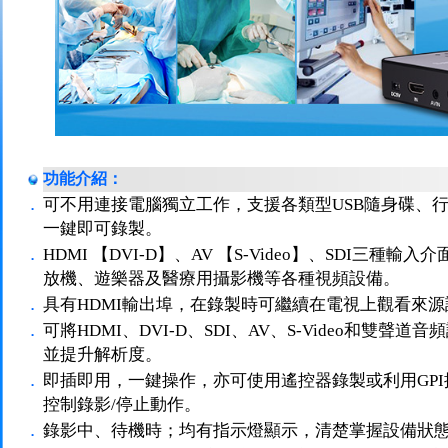
功能介紹：
．
可不用連接電腦獨立工作，支援各類型USB隨身碟、行動
一鍵即可錄製。
．
HDMI 【DVI-D】、AV 【S-Video】、SDI三種
放機、遊樂器及醫療用攝影機等各種視頻設備。
．
具有HDMI輸出埠，在錄製時可繼續在電視上觀看來
．
可將HDMI、DVI-D、SDI、AV、S-Video和雙聲
並提升解析度。
．
即插即用，一鍵操作，亦可使用遙控器錄製或利用GP
控制錄影/停止動作。
．
錄影中、待機時；均有指示燈顯示，清楚掌握設備狀