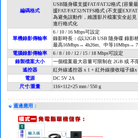
USB隨身碟支援FAT/FAT32格式 [容
編碼格式
援FAT/FAT32/NTFS格式 (不支援EXF
為避免誤動作，維護影片檔案安全起見，
進行格式化
6 / 10 / 16 Mbps可設定
單機錄影傳輸率
錄影時長：(以32GB USB 隨身碟 錄影格式
最高16Mbps→ 4h26m、中等10Mbps→ 7
電腦錄影傳輸率
6 / 8 / 10 / 12 / 15 / 18 Mbps可設定
錄製檔案大小
一個檔案最大容量可限制在 2GB 或 不
遙控器
紅外線遙控器 x 1 + 紅外線接收端子線x 
電源
DC 5V 2A
尺寸/重量
116×112×25 mm / 550 g
週邊應用：