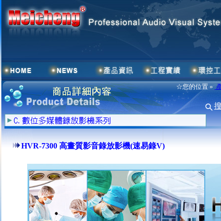
☆您的位置 »
HVR-7300 高畫質影音錄放影機(速易錄V)