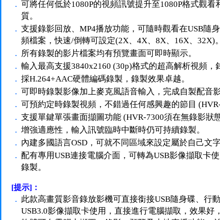
．
可將任何低於1080P的視頻訊號提升至1080P格式觀
質。
．
支援錄影回放、MP4播放功能，可隨時觀看在USB隨
頻檔案，快速/倒轉可設定(2X、4X、8X、16X、32X)
．
所有錄製的影片檔案均有預覽畫面可即時顯示。
．
輸入最高支援3840x2160 (30p)格式的超高解析視頻，錄
．
採H.264+AAC硬體編碼錄製，錄製效果卓越。
．
可即時錄製影像加上麥克風語音輸入，完成自製配音
．
可預約定時錄製視頻，不錯過任何感興趣的節目 (HVR-7
．
支援單鍵單張畫面擷圖功能 (HVR-7300須在無錄影狀
．
增強適應性，輸入訊號臨時中斷時仍可持續錄製。
．
內建多國語言OSD，可就不同區域來設定屬於自己文
．
配有專用USB連接電腦介面，可轉為USB影像擷取卡
錄製。
[提示]：
．
此款高畫質影音錄放影機可直接銜接USB隨身碟、行
USB3.0影像擷取卡使用，直接進行電腦擷取，效果好