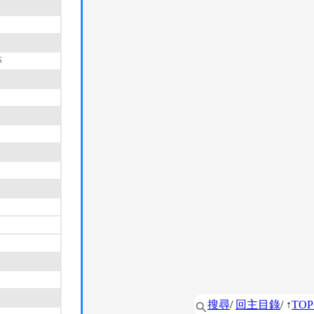
等
搜尋
/
回主目錄
/ ↑
TOP 