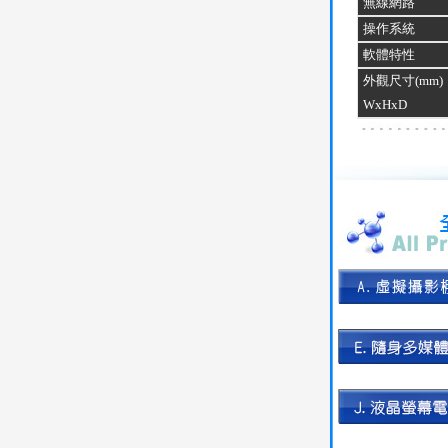
無線網路
操作系統
軟體特性
外觀尺寸(mm)
WxHxD