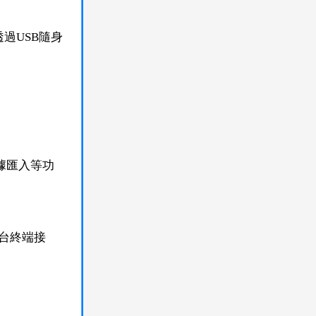
透過USB隨身
據匯入等功
0台終端接