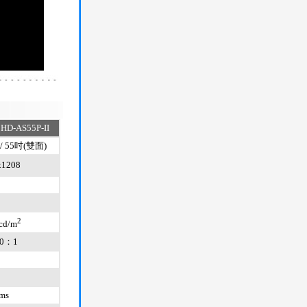
 HD-AS55P-II
/ 55吋(雙面)
x1208
2
cd/m
00：1
ms