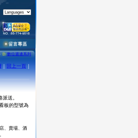
»
D.
數位週邊系列
層
｜
回上一頁
｜
網路派送。
位看板的型號為
店、賣場、酒
。