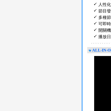
人性化
節目發
多種節
可即時
開關機
播放日
ALL-I