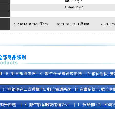
802.11b/g/n
Android 4.4.4
592.8x1810.3x21 座450
683x1860.4x21 座450
747x196