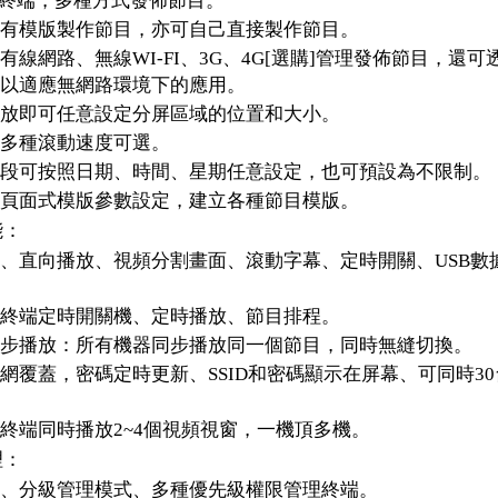
冊終端，多種方式發佈節目。
有模版製作節目，亦可自己直接製作節目。
有線網路、無線WI-FI、3G、4G[選購]管理發佈節目，還可
以適應無網路環境下的應用。
放即可任意設定分屏區域的位置和大小。
多種滾動速度可選。
段可按照日期、時間、星期任意設定，也可預設為不限制。
頁面式模版參數設定，建立各種節目模版。
能：
、直向播放、視頻分割畫面、滾動字幕、定時開關、USB數
終端定時開關機、定時播放、節目排程。
步播放：所有機器同步播放同一個節目，同時無縫切換。
網覆蓋，密碼定時更新、SSID和密碼顯示在屏幕、可同時3
終端同時播放2~4個視頻視窗，一機頂多機。
理：
、分級管理模式、多種優先級權限管理終端。