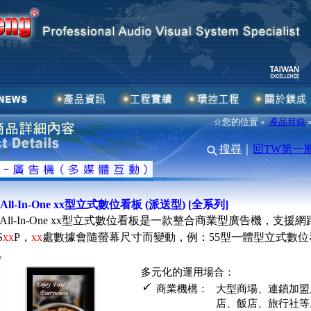
☆您的位置 »
產品目錄
搜尋
｜
回TW第一
P All-In-One xx型立式數位看板 (派送型) [全系列]
xP All-In-One xx型立式數位看板是一款整合商業型廣告機，支援
S
xx
P，
xx
處數據會隨螢幕尺寸而變動，例：55型一體型立式數
P。
多元化的運用場合：
商業機構：
大型商場、連鎖加盟
店、飯店、旅行社等