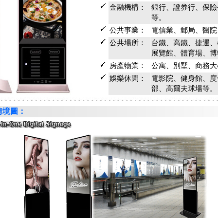
金融機構：
銀行、證券行、保險
等。
公共事業：
電信業、郵局、醫院
公共場所：
台鐵、高鐵、捷運、
展覽館、體育場、博
房產物業：
公寓、別墅、商務大
娛樂休閒：
電影院、健身館、度
部、高爾夫球場等。
情境圖：