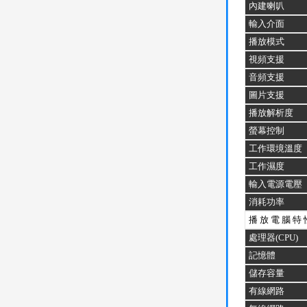
內建喇叭
輸入介面
播放模式
視頻支援
音頻支援
圖片支援
播放解析度
螢幕控制
工作環境溫度
工作濕度
輸入電源電壓
消耗功率
播 放 電 腦 特 
處理器(CPU)
記憶體
儲存容量
有線網路