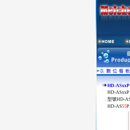
HD-ASxx
HD-ASx
型號HD-A
HD-AS
55