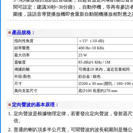
間可設定：建議30秒~30分鐘），自動停機，等再有參
圍後，該語音導覽播放機即會重新自動開機播放相對應之
產品規格：
指向性角度
＜15°（-10 dB)
頻率響應
400 Hz~10 KHz
最大功率
25 W
靈敏度
85 dB@1 KHz / 1M
傳播距離
可傳達20 米內，遠近音量相同
外殼/顏色
鋁合金 / 銀色
尺寸
∅200 x 30 mm [開孔：180~190 
萬向支架尺寸
底∅100 長度約270 mm
定向聲波的基本原理：
1.
定向聲波是根據物理定律，若要發出定向聲波，發射器尺
倍。
2.
普通的喇叭頂多半公尺寬，可聞聲波的波長範圍則是幾公