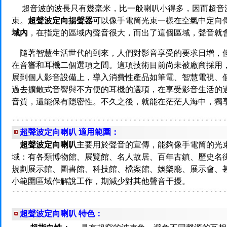
超音波的波長只有幾毫米，比一般喇叭小得多，因而超音
束。
超聲波定向揚聲器
可以像手電筒光束一樣在空氣中定向
域內
，在指定的區域內聲音很大，而出了這個區域，聲音就
隨著智慧生活世代的到來，人們對影音享受的要求日增，
在音響和耳機二個選項之間。這項技術目前尚未被廠商採用
展到個人影音設備上，導入消費性產品如筆電、智慧電視、
過去擴散式音響與不方便的耳機的選項，在享受影音生活的
音質，還能保有隱密性。不久之後，就能在茫茫人海中，獨
超聲波定向喇叭 適用範圍：
超聲波定向喇叭
主要用於聲音的宣傳，能夠像手電筒的光
域：有各類博物館、展覽館、名人故居、百年古鎮、歷史名
規劃展示館、圖書館、科技館、檔案館、娛樂廳、展示會、
小範圍區域作解說工作，期減少對其他聲音干擾。
超聲波定向喇叭 特色：