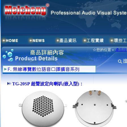
☆您的位置 »
產品目
TG-20SP 超聲波定向喇叭(嵌入型)：