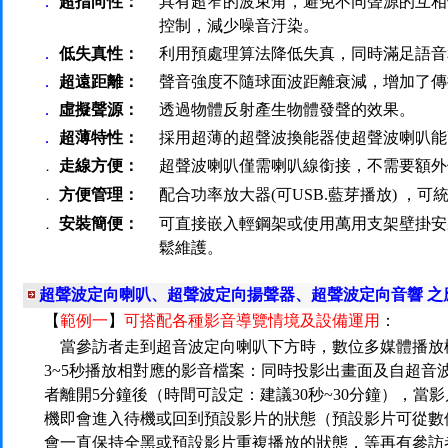
．
超指向性：
具有超窄的波束角，避免不同聲源的互相
控制，減少噪音汙染。
．
低失真性：
利用預處理算法降低失真，同時滿足語音
．
超遠距離：
聲音強度不隨球面波距離衰減，增加了傳
．
虛擬聲源：
透過物體反射產生物體發聲的效果。
．
超薄特性：
採用超薄的超聲波換能器使超聲波喇叭能
走線方便：
超聲波喇叭僅需喇叭線銜接，不需要額外
．
方便管理：
配合功率放大器(可USB.藍芽播放) ，
．
安裝簡便：
可直接嵌入輕鋼架或使用萬用支架壁掛安
．
鬆維護。
超聲波定向喇叭、超聲波定向揚聲器、超聲波定向音響 之
【
範例一
】
可搭配各種影音導覽情境及設備運用
：
當參訪者走到超音波定向喇叭下方時，數位多媒體播放
3~5秒播放相對應的影音檔案：同時投影出畫面及自超音
者離開5分鐘後（時間可設定：建議30秒~30分鐘），當
機即會進入待機或回到預設影片的狀態（預設影片可從數
會一直保持全黑或預設影片重複播放的狀態，等再有參訪