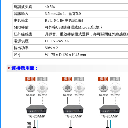
總諧波失真
≤0.5%
音訊輸入
3.5 mm埠x 1、藍芽5.0
喇叭輸出
R / L 各1 [附喇叭線1條]
MP3播放
可外接USB隨身碟或MicroSD記憶卡
紅外線感應
具靜音、重啟播放模式選擇，亦可關閉紅外線感應
電源供應
DC 15~24V 3A
輸出功率
50W x 2
尺寸
W 175 x D 120 x H 45 mm
連接應用圖：