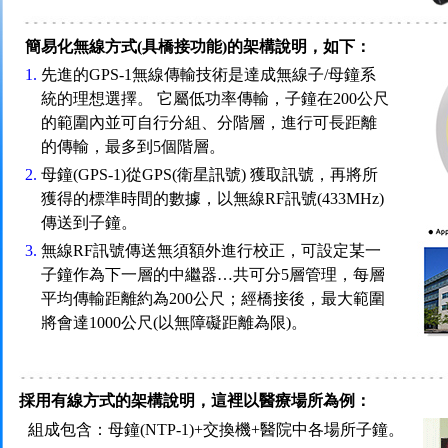
簡易化無線方式(具橋接功能)的架構說明，如下：
1.
先進的GPS-1無線傳輸技術是達成無線子/母鐘系
統的理想選擇。 它屬低功率傳輸，子鐘在200公尺
的範圍內並可自行分組、分階層，進行可長距離
的傳輸，最多到5個階層。
2.
母鐘(GPS-1)從GPS(衛星訊號) 獲取訊號，再將所
獲得的標準時間的數據，以無線RF訊號(433MHz)
傳送到子鐘。
3.
無線RF訊號傳送無須額外進行校正，可設定某一
子鐘作為下一層的中繼器…共可分5層管理，每層
平均傳輸距離約為200公尺；經橋接後，最大範圍
將會達1000公尺(以無障礙距離為限)。
採用有線方式的架構說明，這裡以醫療場所為例：
組成包含：母鐘(NTP-1)+交換機+醫院中各場所子鐘。