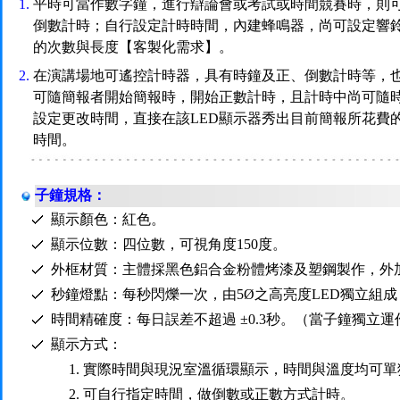
1.
平時可當作數字鐘，進行辯論會或考試或時間競賽時，則
倒數計時；自行設定計時時間，內建蜂鳴器，尚可設定響
的次數與長度【客製化需求】。
2.
在演講場地可遙控計時器，具有時鐘及正、倒數計時等，
可隨簡報者開始簡報時，開始正數計時，且計時中尚可隨
設定更改時間，直接在該LED顯示器秀出目前簡報所花費
時間。
子鐘規格：
顯示顏色：紅色。
顯示位數：四位數，可視角度150度。
外框材質：主體採黑色鋁合金粉體烤漆及塑鋼製作，外
秒鐘燈點：每秒閃爍一次，由5Ø之高亮度LED獨立組
時間精確度：每日誤差不超過 ±0.3秒。（當子鐘獨立運
顯示方式：
1. 實際時間與現況室溫循環顯示，時間與溫度均可
2. 可自行指定時間，做倒數或正數方式計時。