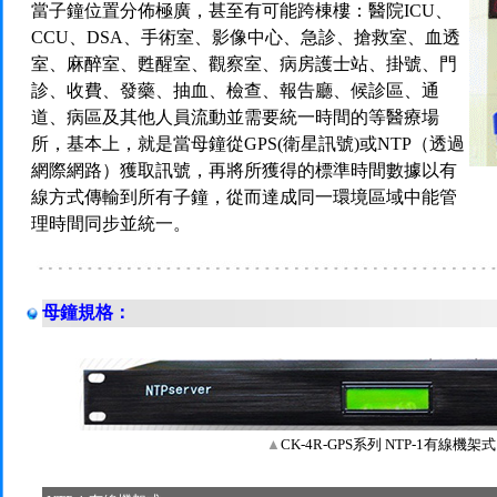
當子鐘位置分佈極廣，甚至有可能跨棟樓：醫院ICU、
CCU、DSA、手術室、影像中心、急診、搶救室、血透
室、麻醉室、甦醒室、觀察室、病房護士站、掛號、門
診、收費、發藥、抽血、檢查、報告廳、候診區、通
道、病區及其他人員流動並需要統一時間的等醫療場
所，基本上，就是當母鐘從GPS(衛星訊號)或NTP（透過
網際網路）獲取訊號，再將所獲得的標準時間數據以有
線方式傳輸到所有子鐘，從而達成同一環境區域中能管
理時間同步並統一。
母鐘規格：
▲
CK-4R-GPS系列 NTP-1有線機架式