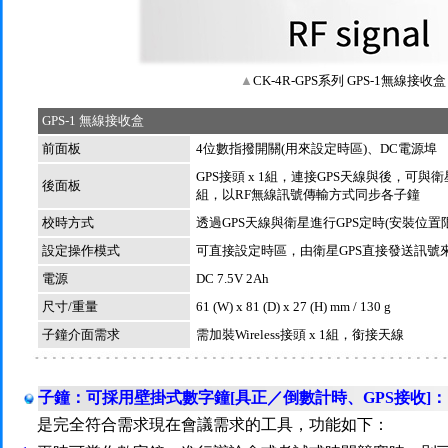
▲
CK-4R-GPS系列 GPS-1無線接收盒
GPS-1 無線接收盒
前面板
4位數指撥開關(用來設定時區)、DC電源埠
GPS接頭 x 1組，連接GPS天線與後，可與衛星進
後面板
組，以RF無線訊號傳輸方式同步各子鐘
校時方式
透過GPS天線與衛星進行GPS定時(安裝位
設定操作模式
可直接設定時區，由衛星GPS直接發送訊號
電源
DC 7.5V 2Ah
尺寸/重量
61 (W) x 81 (D) x 27 (H) mm / 130 g
子鐘介面需求
需加裝Wireless接頭 x 1組，銜接天線
子鐘：可採用壁掛式數字鐘[具正／倒數計時、GPS接收]：
是完全符合需求現在會議需求的工具，功能如下：