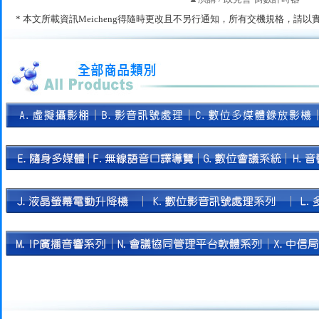
* 本文所載資訊Meicheng得隨時更改且不另行通知，所有交機規格，請以實