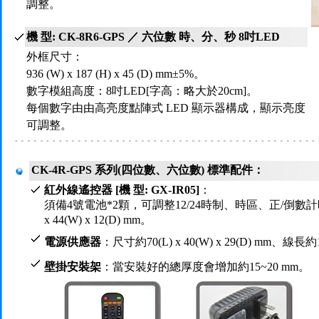
調整。
機 型: CK-8R6-GPS ／ 六位數 時、分、秒 8吋LED
外框尺寸：
936 (W) x 187 (H) x 45 (D) mm±5%。
數字模組高度：8吋LED[字高：略大於20cm]。
每個數字由由高亮度點陣式 LED 顯示器構成，顯示亮度
可調整。
CK-4R-GPS 系列(四位數、六位數) 標準配件：
紅外線遙控器 [機 型: GX-IR05]
：
須備4號電池*2顆，可調整12/24時制、時區、正/倒數計時
x 44(W) x 12(D) mm。
電源供應器
：尺寸約70(L) x 40(W) x 29(D) mm、線長約
壁掛安裝架
：當安裝好的總厚度會增加約15~20 mm。