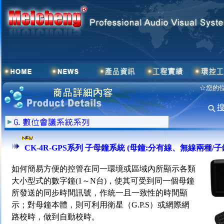
☆您的位
CK-4R-GPS系列 子母鐘系統 (母鐘:分有線、無線兩種/
如何簡易方便的控管在同一環境或區域內所顯示各類
大小型式的數字鐘(1～N台)，使其可受到同一個母鐘
所發送的同步時間訊號，作統一且一致性的時間顯
示；對母鐘本體，則可利用衛星（G.P.S）或網際網
路校時，做到自動校時。