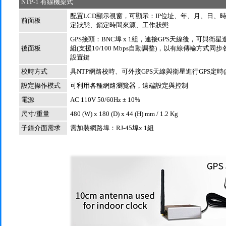
NTP-1 有線機架式
配置LCD顯示視窗，可顯示：IP位址、年、月、日、
前面板
定狀態、鎖定時間來源、工作狀態
GPS接頭：BNC埠 x 1組，連接GPS天線後，可與衛星進
後面板
組(支援10/100 Mbps自動調整)，以有線傳輸方式
設置鍵
校時方式
具NTP網路校時、可外接GPS天線與衛星進行GPS定時(計
設定操作模式
可利用各種網路瀏覽器，遠端設定與控制
電源
AC 110V 50/60Hz ± 10%
尺寸/重量
480 (W) x 180 (D) x 44 (H) mm / 1.2 Kg
子鐘介面需求
需加裝網路埠：RJ-45埠x 1組