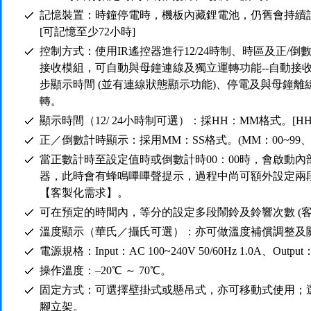
記憶裝置：時鐘停電時，機板內藏鋰電池，仍舊會持續
[可記憶至少72小時]
控制方式：使用IR遙控器進行12/24時制、時區及正/
接收模組，可自動與母鐘連線及獨立運轉功能--自動接
步顯示時間 (並有連線狀態顯示功能)、停電及與母鐘
轉。
顯示時間（12/ 24小時制可選）：採HH：MM格式。[HH：0
正／倒數計時顯示：採用MM：SS格式。(MM：00~99、SS
當正數計時至設定值時或倒數計時00：00時，會啟動
器，此時會有蜂鳴嗶嗶聲提示，過程中尚可額外設定兩
【客製化需求】。
可在預定的時間內，等分的設定多段鬧鈴及鈴響次數 (客
溫度顯示（華氏／攝氏可選）：亦可做溫度補償調整及關
電源規格：Input：AC 100~240V 50/60Hz 1.0A、Output
操作溫度：–20℃ ～ 70℃。
固定方式：可選擇壁掛式或懸吊式，亦可移動式使用；
腳立架。