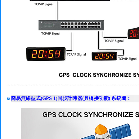
簡易無線型式(GPS-1)同步計時器(具橋接功能) 系統圖：