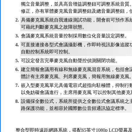
獨立音量調整，並具高音增益調整鈕可調整系統音質。
修正，亦有單體麥克風音量調整鈕及總音量調整鈕，
2.
具備麥克風系統自我連線測試功能，開會前可預作系
可藉此判斷麥克風之故障狀態。
3.
會議麥克風系統音量控制採用數位化音量設定調整。
4.
可直接連接各型式會議攝影機，作即時視訊影像追蹤
自動控制系統即可控制。
5.
可設定發言完畢麥克風自動聲控偵測關閉功能。
6.
建立簡報會議用有線和無線麥克風混音系統，包括會
體計有主席麥克風、列席麥克風，簡報用無線麥克風
7.
嵌入型麥克風單元具備電容式超指向駐極體，抑制行動
以免妨礙會議進行，主席用麥克風 可以控制其他麥克
8.
設備採全數位式，系統所提供之全數位式會議系統之
路保護功能，並相容於國際數位音頻通訊協定標準。
整合型即時遠距網路系統，搭配65英寸1080p LCD螢幕及HD