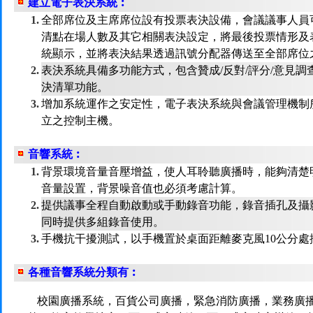
建立電子表決系統︰
1.
全部席位及主席席位設有投票表決設備，會議議事人員
清點在場人數及其它相關表決設定，將最後投票情形及
統顯示，並將表決結果透過訊號分配器傳送至全部席位
2.
表決系統具備多功能方式，包含贊成/反對/評分/意見
決清單功能。
3.
增加系統運作之安定性，電子表決系統與會議管理機制
立之控制主機。
音響系統︰
1.
背景環境音量音壓增益，使人耳聆聽廣播時，能夠清楚
音量設置，背景噪音值也必須考慮計算。
2.
提供議事全程自動啟動或手動錄音功能，錄音插孔及攝
同時提供多組錄音使用。
3.
手機抗干擾測試，以手機置於桌面距離麥克風10公分
各種音響系統分類有︰
校園廣播系統，百貨公司廣播，緊急消防廣播，業務廣