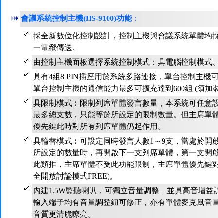
會議系統控制主機(HS-9100)功能
：
採全新數位化控制設計，控制主機與會議系統單體均
一電纜傳送。
由控制主機面板選擇系統控制模式：具電腦控制模式
具有4組8 PIN插座用於系統多路連接，單台控制主機
單台控制主機的通信能力最多可擴充達到600組 (須加
具限制模式︰限制列席單體發言數量，本系統可任意設
最多總支數，只能等於所設定的限制數量。但主席單
優先鍵此時對所有列席單體仍起作用。
具輪替模式︰可設定同時發言人數1～9支，當處於開
所設定的數量時，再開啟下一支列席單體，第一支開
此類推，主席單體不受此功能限制，主席單體優先鍵對
全開放討論模式FREE)。
內建1.5W監聽喇叭，可獨立音量調整，並具高音增
輸入端子均有音量調整鈕可修正，亦有單體麥克風音
音質更清脆嘹亮。