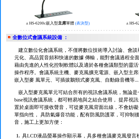
▲
HS-6200c嵌入型
主席
單體
(表決型)
▲
HS-
全數位式會議系統設備
：
建立數位化會議系統，不僅將數位技術導入討論、會談
元化、高品質音頻和快速的數據 傳輸，能對會議過程全
藉由先進的人性化控制軟體以及適於各種會議類型的靈活
操作程序。會議系統主機、麥克風擴充電源、嵌入型主席
嵌入型麥 風單元、可插拔鵝頸式麥克風、自動錄音機等...
嵌入型麥克風單元可結合所有的視訊會議系統，無論是一
base視訊會議系統，都可輕易地與之結合使用， 提昇視訊
置於桌面即可接收聲音，可從麥克風背面出線，不會妨礙
單指向性， 具防氣爆音功能，配有防風防護罩，可抑制
音，施工上更加方便：
1.
具LCD液晶螢幕操作顯示幕，具多種會議麥克風發言模