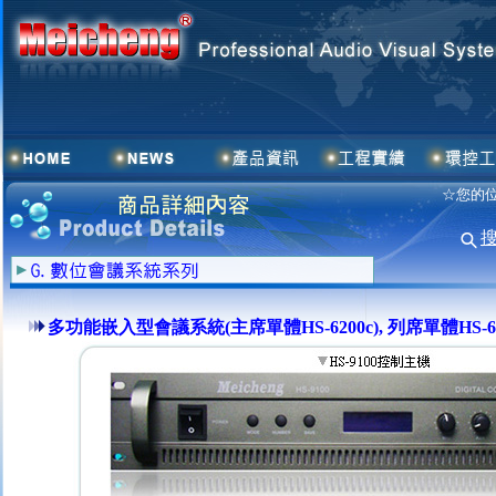
☆您的位
多功能嵌入型會議系統(主席單體HS-6200c), 列席單體HS-62