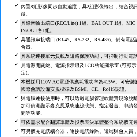
內置8組影像同步自動追蹤，具2組影像輸出，結合視
蹤。
具錄音輸出端口(REC/Line) 1組、BAL OUT 1組、MIC 
IN/OUT各1組。
具通訊串接端口 (RJ-45、RS-232、RS-485)。
合器。
具系統連接單元負載及短路保護功能，可抑制行動電話
具電源開關鍵、電源指示燈及LCD功能顯示窗 (可顯
定)。
本機採用110V AC電源供應耗電功率為415W。可安
國際會議設備安規標準及BSMI、CE、RoHS認證。
與電腦連接使用時，可以透過電腦管理軟體實現除脫
加可偵測顯示麥克風系統連線狀態、指定發言、申請
間等功能。
可依需求配合翻譯單體及投票表決單體整合系統擴充
可另擴充電話耦合器，連接電話線路。遠端與會人員