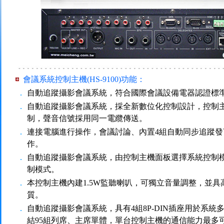
會議系統控制主機(HS-9100)功能
：
．
自動追蹤攝影會議系統，符合國際會議設備電器認證標準 C
．
自動追蹤攝影會議系統，採全新數位化控制設計，控制
制，聲音信號採用同一電纜傳送。
．
連接電腦進行操作，會議討論、內置4組自動同步追蹤
作。
．
自動追蹤攝影會議系統，由控制主機面板選擇系統控制
制模式。
．
本控制主機內建1.5W監聽喇叭，可獨立音量調整，並
質。
．
自動追蹤攝影會議系統，具有4組8P-DIN插座用於系
結95組列席、主席單體，單台控制主機的通信能力最多可擴