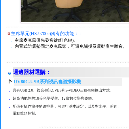
主席單元(HS-9700c)獨有的功能：：
．
主席麥克風優先發音鍵(紅色鍵)。
．
內置式防震墊固定麥克風頭，可避免觸摸及震動產生雜音。