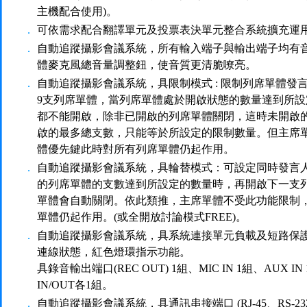
主機配合使用)。
．
可依需求配合翻譯單元及投票表決單元整合系統擴充運
．
自動追蹤攝影會議系統，所有輸入端子與輸出端子均有
體麥克風總音量調整鈕，使音質更清脆嘹亮。
．
自動追蹤攝影會議系統，具限制模式 : 限制列席單體發
9支列席單體，當列席單體處於開啟狀態的數量達到所
都不能開啟，除非已開啟的列席單體關閉，這時未開啟
啟的最多總支數，只能等於所設定的限制數量。但主席
體優先鍵此時對所有列席單體仍起作用。
．
自動追蹤攝影會議系統，具輪替模式：可設定同時發言人
的列席單體的支數達到所設定的數量時，再開啟下一支
單體會自動關閉。依此類推，主席單體不受此功能限制
單體仍起作用。(或全開放討論模式FREE)。
．
自動追蹤攝影會議系統，具系統連接單元負載及短路保
連線狀態，紅色燈環指示功能。
具錄音輸出端口(REC OUT) 1組、MIC IN 1組、AUX IN
IN/OUT各1組。
．
自動追蹤攝影會議系統，具通訊串接端口 (RJ-45、RS-23