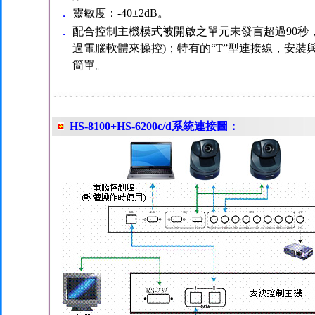
．
靈敏度：-40±2dB。
．
配合控制主機模式被開啟之單元未發言超過90秒
過電腦軟體來操控)；特有的“T”型連接線，安裝
簡單。
HS-8100+HS-6200c/d系統連接圖：