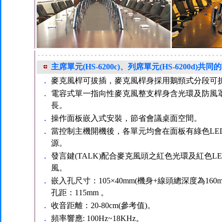
主席單元(HS-6200c)、列席單元(HS-6200d)
．
麥克風桿可拔插，麥克風桿身採用鵝頸式分段可
．
電容式單一指向性麥克風整支桿身含光環及防風罩(可
長。
．
操作面板嵌入式安裝，節省會議桌面空間。
．
當控制主機開機後，各單元均會在面板有綠色LE
源。
．
發言鍵(TALK)配合麥克風頭之紅色光環及紅色L
風。
．
嵌入孔尺寸：105×40mm(機身+線頭總深度為160m
孔距：115mm 。
．
收音距離：20-80cm(參考值)。
．
頻率響應: 100Hz~18KHz。