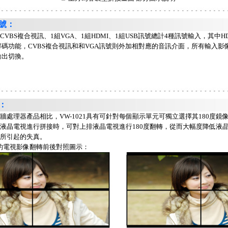
號：
VBS複合視訊、1組VGA、1組HDMI、1組USB訊號總計4種訊號輸入，其中HD
碼功能，CVBS複合視訊和和VGA訊號則外加相對應的音訊介面，所有輸入影
輸出切換。
：
處理器產品相比，VW-1021具有可針對每個顯示單元可獨立選擇其180度鏡
液晶電視進行拼接時，可對上排液晶電視進行180度翻轉，從而大幅度降低液
所引起的失真。
的電視影像翻轉前後對照圖示：