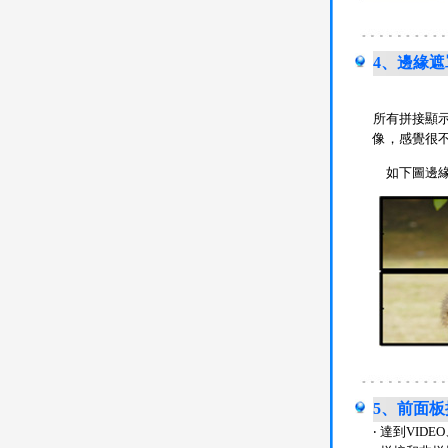
4、邊緣
所有拼接顯
像，感覺很
如下圖邊緣
5、前面板按
‧ 達到VID