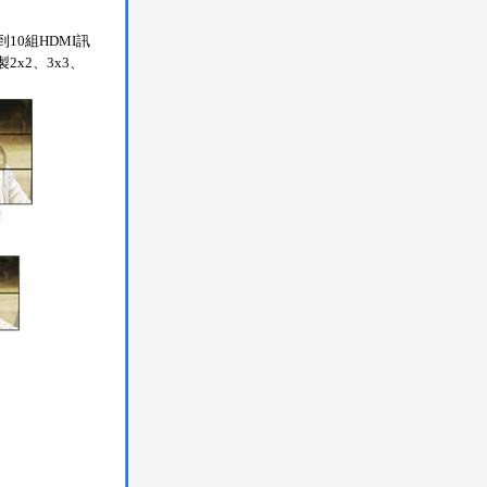
0組HDMI訊
x2、3x3、