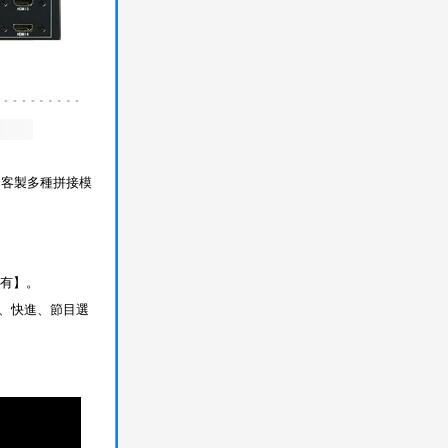
出，客製多種拼接模
專有】。
停、快進、節目選