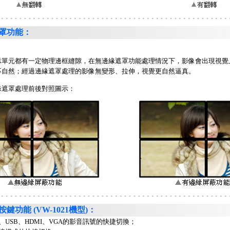
遮罩功能：
示單元都有一定物理邊框縫隙，在無邊緣遮罩功能處理情況下，影像會出現視覺
不自然；經過邊緣遮罩處理的影像無變形、拉伸，視覺更自然逼真。
遮罩處理前後對照圖示：
鍵功能 (VW-1021機型)：
EO、USB、HDMI、VGA的影音訊號的快捷切換；