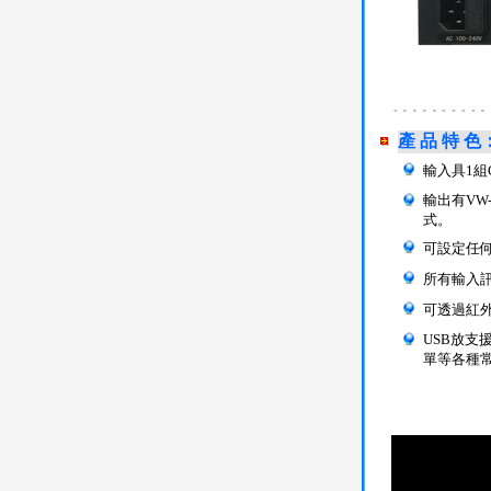
產 品 特 色
輸入具1組
輸出有VW
式。
可設定任何
所有輸入
可透過紅外
USB放支
單等各種