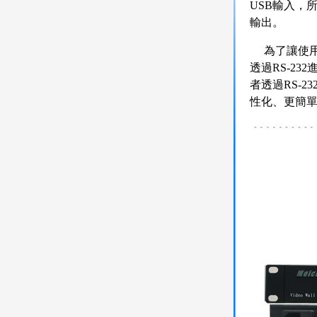
USB輸入，
輸出。
為了讓使用
透過RS-2
者透過RS-
性化、更簡