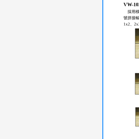
VW-1
採用模
號拼接輸
1x2、2