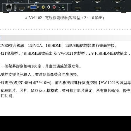
▲
VW-1021 電視牆處理器(客製型：2 ~ 10 輸出)
：
CVBS複合視訊、1組VGA、1組HDMI、1組USB訊號擇1進行畫面拼接。
-421簡易型：4組HDMI訊號輸出 及 VW-1021客製型：2至10組HDMI訊號輸
一個螢幕影像旋轉180度，具畫面邊緣遮罩功能。
訊號均支援音訊輸入，並達到影像聲音同步切換。
線遙控(遙控距離可達7至10米)、前面板按鍵進行快捷控制【VW-1021客製型
援多種影片、照片、MP3及txt檔格式，並可執行影片選定、所有影片輪播、暫
常用功能。