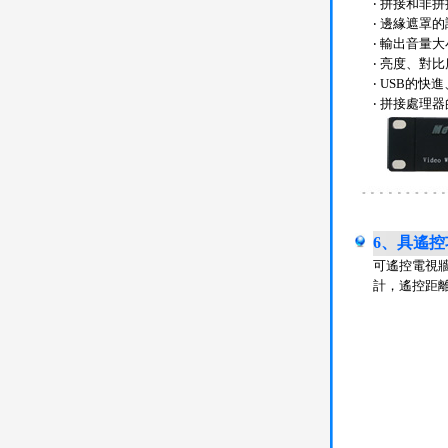
‧ 拼接和非
‧ 邊緣遮罩
‧ 輸出音量
‧ 亮度、對
‧ USB的
‧ 拼接處理
6、具遙控功
可遙控電視
計，遙控距離