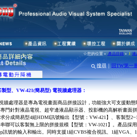
☆您的位置 »
產品目錄
»
J.
液
搜尋
｜
回TW第一
1客製型、VW-421(簡易型) 電視牆處理器：
視牆處理器是專為電視畫面商品拼接設計，功能強大可支援動態
款專門針對液晶電視、超窄邊液晶顯示器、投影機的高解析畫面
分成簡易型4組HDMI訊號輸出【型號：VW-421】、客製型2~1
串聯可以客製無上限的拼接規模【型號：VW-1021】。產品採
0p訊號的輸入和輸出。同時支援1組CVBS複合視訊、1組VGA、1