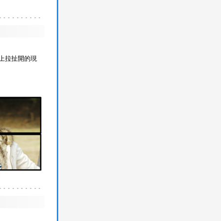
上拉扯開的現