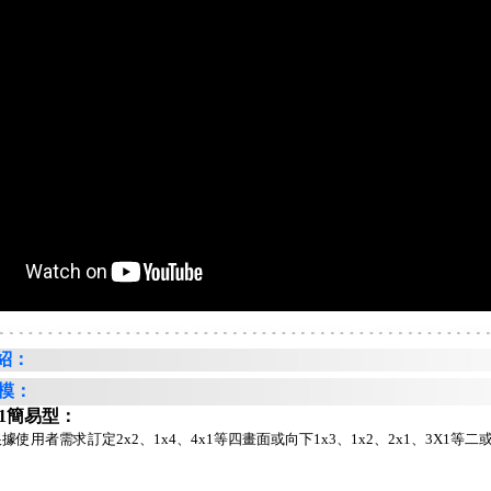
紹：
模：
21簡易型：
使用者需求訂定2x2、1x4、4x1等四畫面或向下1x3、1x2、2x1、3X1等