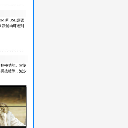
MI和USB訊號
像訊號均可達到
像翻轉功能。當使
晶拼接縫隙，減少