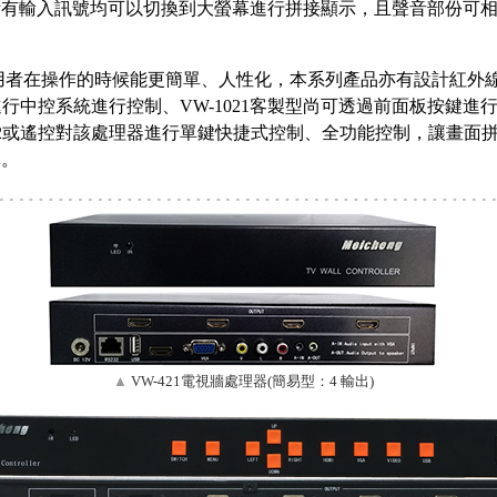
所有輸入訊號均可以切換到大螢幕進行拼接顯示，且聲音部份可
者在操作的時候能更簡單、人性化，本系列產品亦有設計紅外
32進行中控系統進行控制、VW-1021客製型尚可透過前面板按鍵進
232或遙控對該處理器進行單鍵快捷式控制、全功能控制，讓畫面
單。
▲
VW-421電視牆處理器(簡易型：4 輸出)