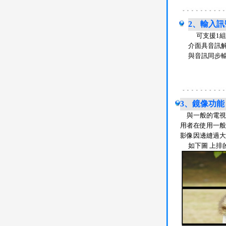
2、輸入訊
可支援1組C
介面具音訊解
與音訊同步
3、鏡像功能
與一般的電視牆
用者在使用一般
影像因邊縫過大
如下圖 上排