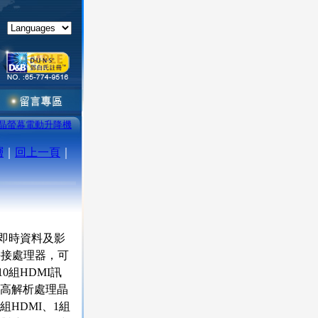
晶螢幕電動升降機
層
｜
回上一頁
｜
即時資料及影
拼接處理器，可
0組HDMI訊
用高解析處理晶
組HDMI、1組