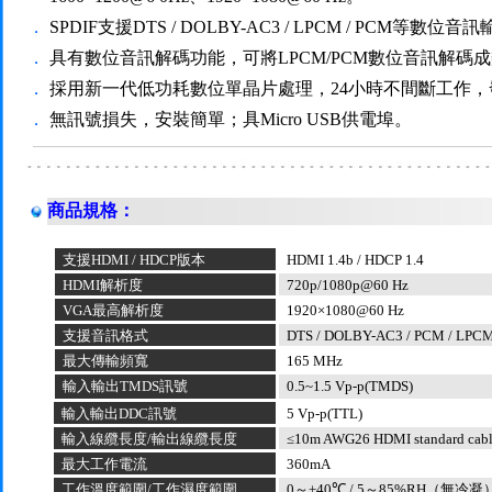
．
SPDIF支援DTS / DOLBY-AC3 / LPCM / PCM等數位
．
具有數位音訊解碼功能，可將LPCM/PCM數位音訊解碼
．
採用新一代低功耗數位單晶片處理，24小時不間斷工作
．
無訊號損失，安裝簡單；具Micro USB供電埠。
商品規格：
支援
HDMI / HDCP
版本
HDMI 1.4b / HDCP 1.4
HDMI
解析度
720p/1080p@60 Hz
VGA
最高解析度
1920
×
1080@60 Hz
支援音訊格式
DTS / DOLBY-AC3 / PCM / LPC
最大傳輸頻寬
165 MHz
輸入輸出
TMDS
訊號
0.5~1.5
Vp
-p(TMDS)
輸入輸出
DDC
訊號
5
Vp
-p(TTL)
輸入線纜長度
/
輸出線纜長度
≤
10m
AWG26 HDMI standard cabl
最大工作電流
360mA
工作溫度範圍
/
工作濕度範圍
0
～
+
40
℃
/ 5
～
85%RH
（無冷凝