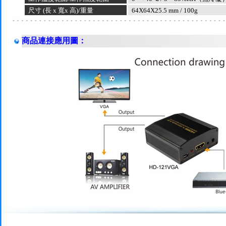
尺寸
(
長
x
寬
x
高
)/
重量
64X64X
25.5 mm
/
100g
商品連接應用圖：