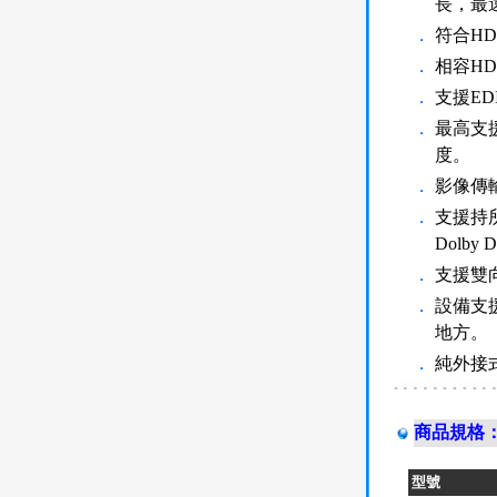
長，最遠
．
符合HD
．
相容HDM
．
支援ED
．
最高支援4
度。
．
影像傳輸頻
．
支援持所有
Dolby D
．
支援雙向
．
設備支
地方。
．
純外接
商品規格
型號