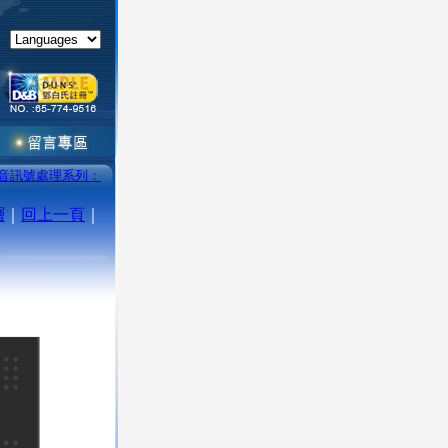
音訊號處理系列：
層
｜
回上一頁
｜