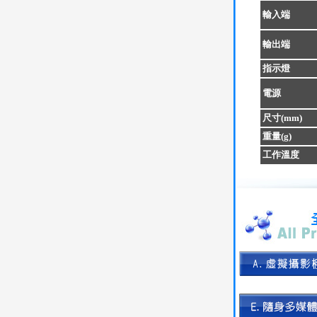
輸入端
輸出端
指示燈
電源
尺寸(mm)
重量(g)
工作溫度