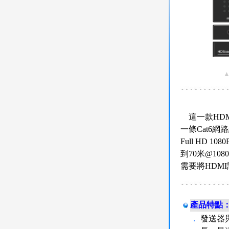
這一款HDM
一條Cat6
Full HD 1
到70米@10
需要將HDM
產品特點
．
發送器與