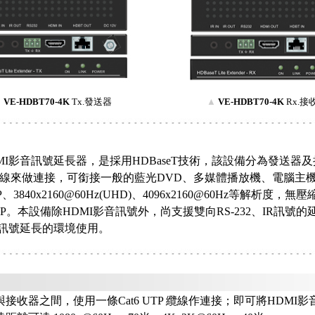
▲
VE-HDBT70-4K
Tx.發送器
▲
VE-HDBT70-4K
Rx.接
I影音訊號延長器，是採用HDBaseT技術，該設備分為發送器
網路線來做連接，可銜接一般的藍光DVD、多媒體播放機、電腦主
080P、3840x2160@60Hz(UHD)、4096x2160@60Hz等解析度
80P。本設備除HDMI影音訊號外，尚支援雙向RS-232、IR訊號
I訊號延長的環境使用。
：
接收器之間，使用一條Cat6 UTP 纜線作連接；即可將HDMI