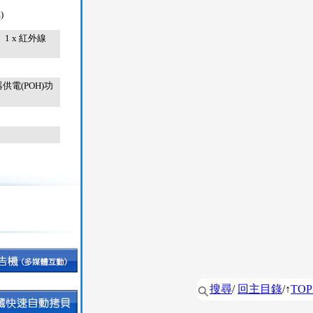
)
n)、1 x 紅外線
器供電(POH)功
搜尋
/
回主目錄
/↑
TOP 