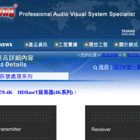
☆您的位置 »
產品目錄
»
K.
數位影
搜尋
｜
回TW第一
T70-4K HDBaseT延長器(4K系列)：