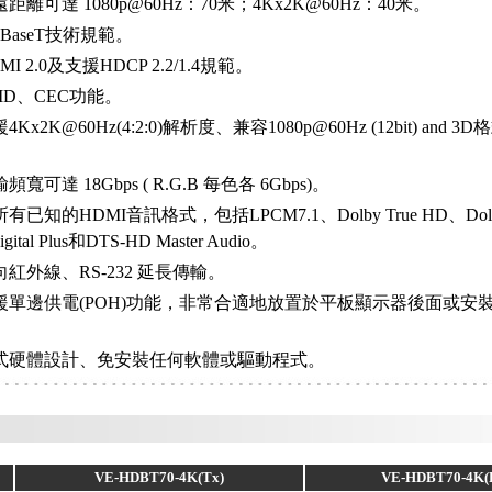
距離可達 1080p@60Hz：70米；4Kx2K@60Hz：40米。
BaseT技術規範。
I 2.0及支援HDCP 2.2/1.4規範。
ID、CEC功能。
Kx2K@60Hz(4:2:0)解析度、兼容1080p@60Hz (12bit) and 
寬可達 18Gbps ( R.G.B 每色各 6Gbps)。
已知的HDMI音訊格式，包括LPCM7.1、Dolby True HD、Dolby
igital Plus和DTS-HD Master Audio。
紅外線、RS-232 延長傳輸。
援單邊供電(POH)功能，非常合適地放置於平板顯示器後面或安
式硬體設計、免安裝任何軟體或驅動程式。
：
VE-HDBT70-4K(Tx)
VE-HDBT70-4K(