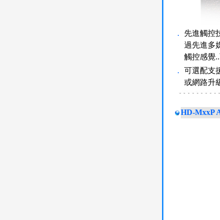
．
先進觸控
過先進多
觸控感覺
．
可選配支
或網路升
HD-MxxP