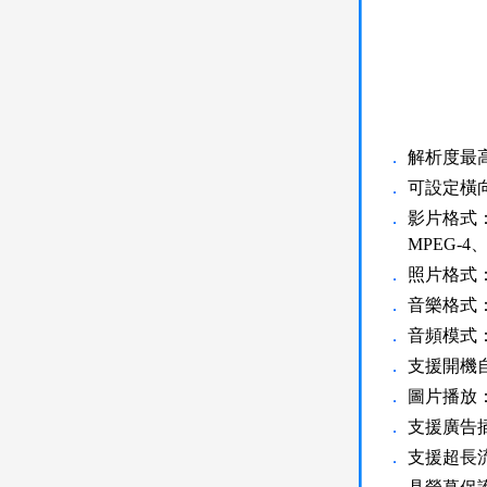
．
解析度最高支
．
可設定橫
．
影片格式：
MPEG-
．
照片格式：
．
音樂格式：
．
音頻模式
．
支援開機
．
圖片播放
．
支援廣告
．
支援超長