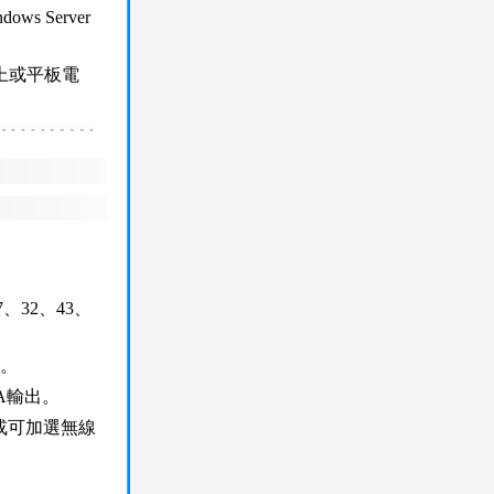
ows Server
以上或平板電
、32、43、
0。
A輸出。
或可加選無線