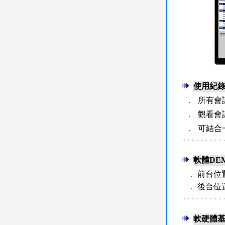
使用紀
．
所有會
．
觀看會
．
可結合
軟體DE
．
前台位
．
後台位
軟硬體