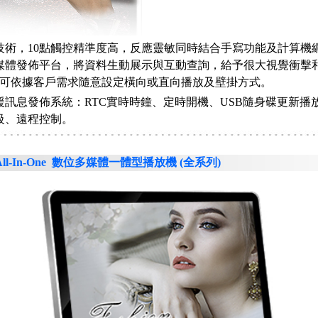
技術，10點觸控精準度高，反應靈敏同時結合手寫功能及計算機
媒體發佈平台，將資料生動展示與互動查詢，給予很大視覺衝擊
..可依據客戶需求隨意設定橫向或直向播放及壁掛方式。
援訊息發佈系統：RTC實時時鐘、定時開機、USB隨身碟更新播放
級、遠程控制。
 All-In-One 數位多媒體一體型播放機 (全系列)