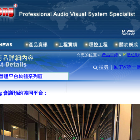
☆您的位置 »
產品目錄
»
K.
數位影
搜尋
｜
回TW第一
king 會議預約協同平台：