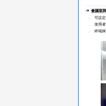
會議室
．
可設定
．
使用者
．
終端操