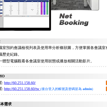
錄
議室預約會議檢視列表及使用率分析條狀圖，方便掌握各會議室
議歷史紀錄。
一體型電腦觀看各會議室使用狀態或播放相關活動影片。
MO
置:
http://60.251.158.60/
置:
http://60.251.158.60/tw
(後台登入的帳號及密碼皆為
admin
)
基本需求