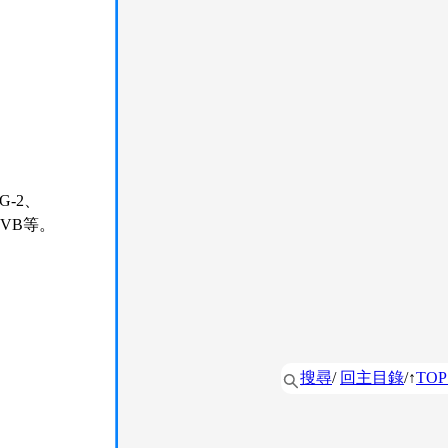
-2、
MVB等。
搜尋
/
回主目錄
/↑
TOP 