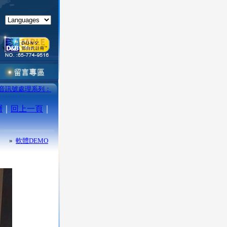
音訊號處理系列：
層
｜
回上一頁
｜
»
軟體DEMO