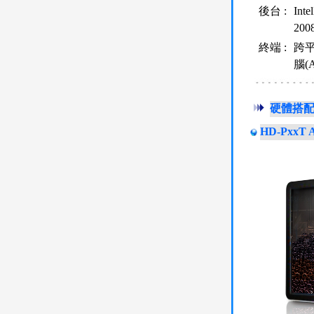
後台 :
Int
200
終端 :
跨平
腦(
硬體搭
HD-PxxT