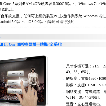
elR Core i5系列/RAM 4GB/硬碟容量300GB以上、Windows 7 or Wind
8 R2以上
台系統支援，任何可上網的裝置PC主機(作業系統 Windows 7
Android 5.0以上、iOS 9.0以上)等均可進行預約
配
 All-In-One 觸控多媒體一體機 (全系列)
．
尺寸多樣可選：21.5、27
49、55、65吋。
．
解析度：支援1920×108
．
影像：支援HDMI、VG
．
網絡支援：有線網路，
WI-FI、3G / 4G模組。
．
聲音：左右聲道輸出。