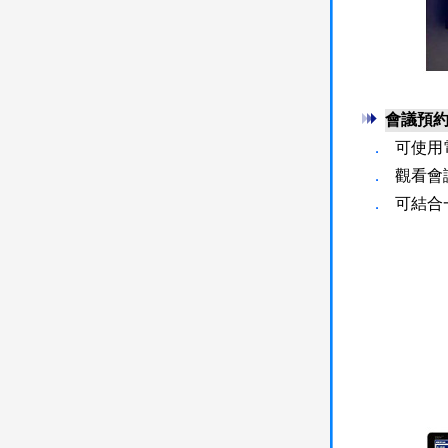
會議預
．
可使用
．
觀看會
．
可結合