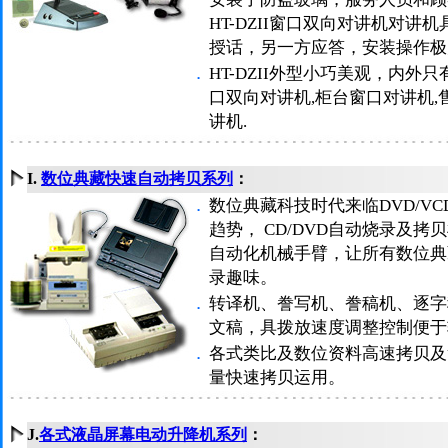
HT-DZII窗口双向对讲机对
授话，另一方应答，安装操作极
．
HT-DZII外型小巧美观，内
口双向对讲机,柜台窗口对讲机,
讲机.
I.
数位典藏快速自动拷贝系列
：
．
数位典藏科技时代来临DVD/V
趋势， CD/DVD自动烧录及
自动化机械手臂，让所有数位典
录趣味。
．
转译机、誊写机、誊稿机、逐字
文稿，具拨放速度调整控制便于
．
各式类比及数位资料高速拷贝及
量快速拷贝运用。
J.
各式液晶屏幕电动升降机系列
：