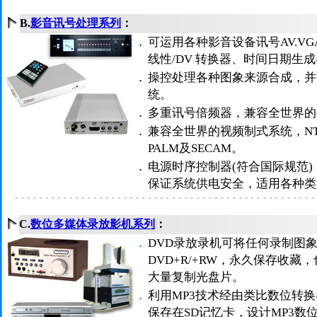
B.
影音讯号处理系列
：
．
可运用各种影音设备讯号AV.V
线性/DV 转换器、时间日期生成
．
操控处理各种图象来源合成，并
统。
．
多重讯号倍频器，兼容全世界的
．
兼容全世界的视频制式系统，NTSC3
PALM及SECAM。
．
电源时序控制器(符合国际规范
保证系统供电安全，适用各种类
C.
数位多媒体录放影机系列
：
．
DVD录放录机可将任何录制图
DVD+R/+RW，永久保存收
大量复制光盘片。
．
利用MP3技术经由类比数位转
保存在SD记忆卡，设计MP3数