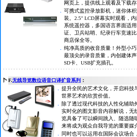
网页上，提供线上观看及下载存
．
可携式监控录放影机，迷你体积
装。2.5" LCD屏幕实时观看，内
系统遥控器，多国语言界面适用
证、卫兵站哨、纪录行车竞速比
商店保全等。
．
纯净高质的收音质量！外型小巧精
最顶尖的录音质量，内创建体声
SD卡、USB扩充插孔。
F.
无线导览数位语音口译扩音系列
：
．
提升全民的艺术文化，开启科技
世界艺术的欣赏价值。
．
除了透过现代科技的人性化辅助
实时化的图文影音内容解说，无
览具备了可以瞬间跳入、随选随
来将成为观众自我导览的重要媒
．
同时也可以运用在国际会议场合