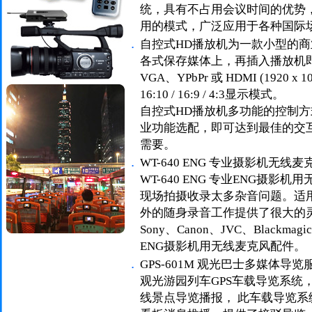
统，具有不占用会议时间的优势
用的模式，广泛应用于各种国际
．
自控式HD播放机为一款小型的
各式保存媒体上，再插入播放机
VGA、YPbPr 或 HDMI (1920
16:10 / 16:9 / 4:3显示模式。
自控式HD播放机多功能的控制
业功能选配，即可达到最佳的交
需要。
．
WT-640 ENG 专业摄影机无线
WT-640 ENG 专业ENG摄
现场拍摄收录太多杂音问题。适
外的随身录音工作提供了很大的灵活度
Sony、Canon、JVC、Blackma
ENG摄影机用无线麦克风配件。
．
GPS-601M 观光巴士多媒体导
观光游园列车GPS车载导览系统
线景点导览播报， 此车载导览