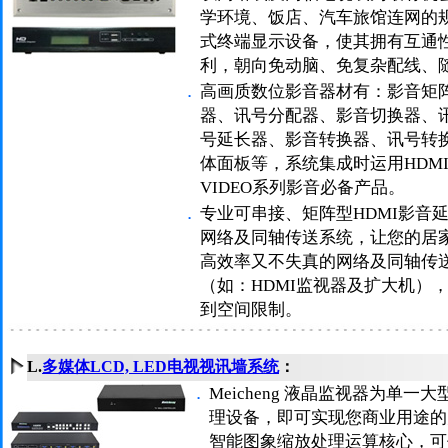
学环境、饭店、汽车旅馆连网的
式终端显示设备，使其拥有互通
利，朝向免动脑、免复杂配线、
．
高画质数位影音器材有：影音矩
器、讯号分配器、影音切换器、
号延长器、影音转换器、讯号转
体面板等，系统集成时运用HDMI、
VIDEO系列影音必备产品。
．
专业可串接、矩阵型HDMI影音延伸
网络及同轴传送系统，让您的居
高效率又不失真的网络及同轴传
（如：HDMI监视器及扩大机）
到空间限制。
L.
多媒体LCD, LED电视视讯墙系统
：
．
Meicheng 液晶监视器为单
理设备，即可实现您商业用途的
智能图象缩放处理运算核心，可