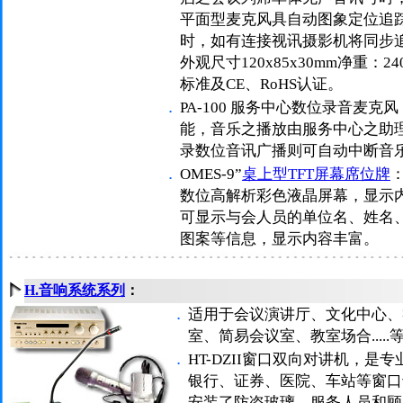
平面型麦克风具自动图象定位追
时，如有连接视讯摄影机将同步
外观尺寸120x85x30mm净重：
标准及CE、RoHS认证。
．
PA-100 服务中心数位录音麦克
能，音乐之播放由服务中心之助
录数位音讯广播则可自动中断音
．
OMES-9”
桌上型TFT屏幕席位牌
数位高解析彩色液晶屏幕，显示
可显示与会人员的单位名、姓名、
图案等信息，显示内容丰富。
H.音响系统系列
：
．
适用于会议演讲厅、文化中心、
室、简易会议室、教室场合....
．
HT-DZII窗口双向对讲机，
银行、证券、医院、车站等窗口
安装了防盗玻璃，服务人员和顾