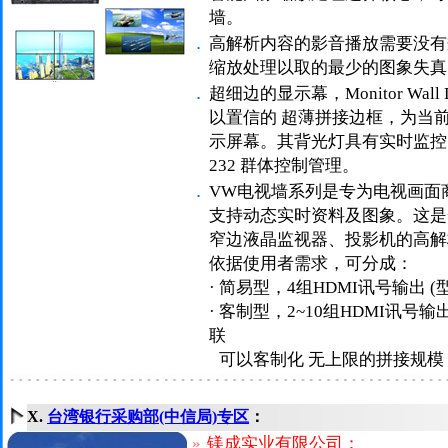
墙。
．
高解析内容的影音播放需要没有
缩放处理以取的最少的图象失真
．
超细边的显示幕，Monitor Wall
以置信的 超薄拼接边框，为当
示屏幕。其背光灯具有实时监控，
232 群体控制管理。
．
VW电视墙系列是专为电视画面
支持动态实时资料及图象。这是
窄边液晶监视器、投影机的高解
依据使用者需求，可分成：
· 简易型，4组HDMI讯号输出 (
· 客制型，2~10组HDMI讯号输
联
·
可以客制化 无上限的拼接规模
X.
台湾银行采购部(中信局)专区
：
»
镁成实业有限公司：