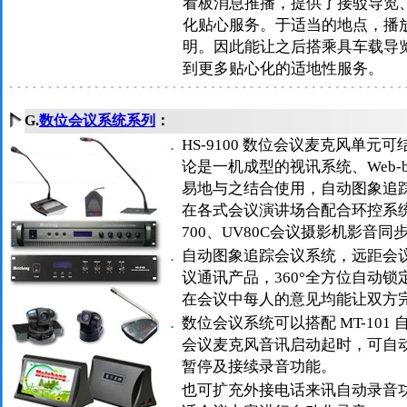
看板消息推播，提供了接驳导览
化贴心服务。于适当的地点，播
明。因此能让之后搭乘具车载导
到更多贴心化的适地性服务。
G.
数位会议系统系列
：
．
HS-9100 数位会议麦克风单
论是一机成型的视讯系统、Web-b
易地与之结合使用，自动图象追
在各式会议演讲场合配合环控系统
700、UV80C会议摄影机影音同
．
自动图象追踪会议系统，远距会
议通讯产品，360°全方位自动
在会议中每人的意见均能让双方
．
数位会议系统可以搭配 MT-10
会议麦克风音讯启动起时，可自
暂停及接续录音功能。
也可扩充外接电话来讯自动录音