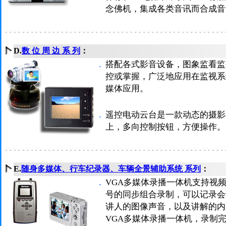
念佛机，集成各类音讯而合成音
D.
数 位 周 边 系 列
：
．
搭配各式影音设备，图象监看监
控或掌握，广泛地应用在监视系
媒体应用。
．
遥控电动云台是一款动态的摄影
上，多向控制按钮，方便操作。
E.
随身多媒体、行车纪录器、车辆全景辅助系统 系列
：
．
VGA多媒体录播一体机支持视频
号的同步组合录制，可以记录会
讲人的图像声音，以及讲解的内
VGA多媒体录播一体机，录制