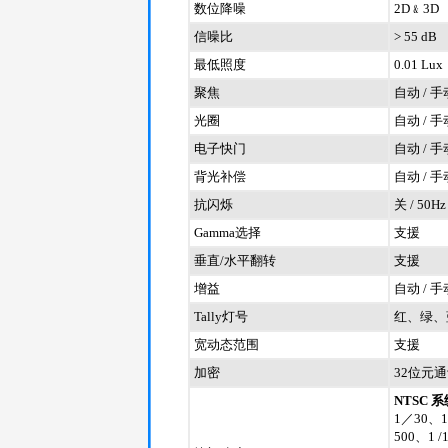
数位降噪
2D﹠3D
信噪比
> 55 dB
最低照度
0.01 Lux
聚焦
自动 / 手
光圈
自动 / 手
电子快门
自动 / 手
背光补偿
自动 / 手
抗闪烁
关 / 50Hz
Gamma选择
支援
垂直/水平翻转
支援
增益
自动 / 手
Tally灯号
红、绿、
宽动态范围
支援
加密
32位元
NTSC 系
1／30、1
500、1 