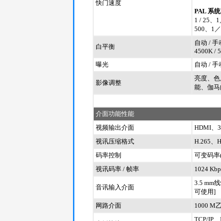
快门速度
PAL 系统
1 / 25
500、1／
自动 / 手动 
白平衡
4500K / 5
曝光
自动 / 手
亮度、色
影像调整
能、伽马
介面功能性能
视频输出介面
HDMI、3G
视讯压缩格式
H.265、H
码率控制
可变码率(
视讯码率 / 帧率
1024 Kbp
3.5 m
音讯输入介面
可使用]
网路介面
1000 
TCP/IP