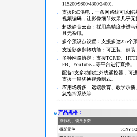
115200/9600/4800/2400)。
．
支援PoE供电，一条网路线可以
视频编码，让影像细节效果几乎无
．
超级静音云台：採用高精度步进马
且无杂讯。
．
多个预设点设置：支援多达255个
．
支援影像翻转功能：可正装、倒装
．
多种网路协定：支援TCP/IP、HTT
FB、YouTube…等平台进行直播。
．
配备1支多功能红外线遥控器，可
支援一键切换视频制式。
．
应用场所多：远端教育、教学录播
急指挥系统等。
产品规格：
摄影机、镜头参数
摄影元件
SONY 