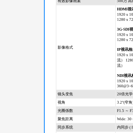
有效影像画素
500万 
HDMI
1920 x 1
1280 x 7
3G-SD
1920 x 1
1280 x 7
影像格式
IP视讯格
1920 x 
流） 1280
流）
NDI视讯
1920 x 
360@3~6
镜头变焦
20倍光学
视角
3.2°(窄角
光圈係数
F1.5 ～ F
聚焦距离
Wide: 30 
同步系统
内同步 ( I