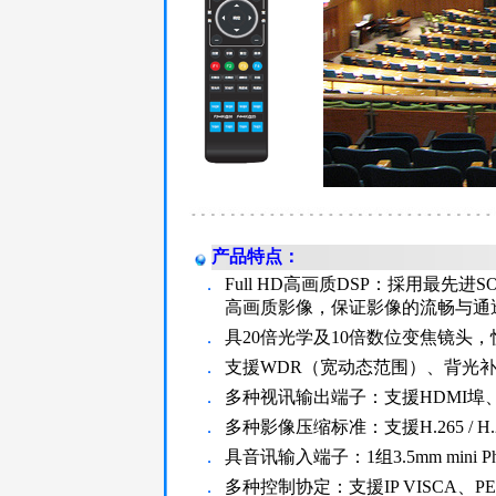
产品特点：
．
Full HD高画质DSP：採用最先进SO
高画质影像，保证影像的流畅与通
．
具20倍光学及10倍数位变焦镜头，
．
支援WDR（宽动态范围）、背光补
．
多种视讯输出端子：支援HDMI埠、
．
多种影像压缩标准：支援H.265 / H
．
具音讯输入端子：1组3.5mm mini P
．
多种控制协定：支援IP VISCA、PE