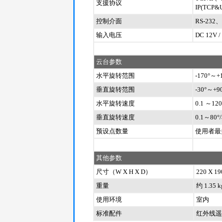
支援协议
IP(TCP&
控制介面
RS-232、R
输入电压
DC 12V / 
云台参数
水平旋转范围
-170°～+
垂直旋转范围
-30°～+9
水平旋转速度
0.1 ～12
垂直旋转速度
0.1～80°
预设点数量
使用者最
其他参数
尺寸（W X H X D）
220 X 19
重量
约 1.35 k
使用环境
室内
标准配件
红外线遥控