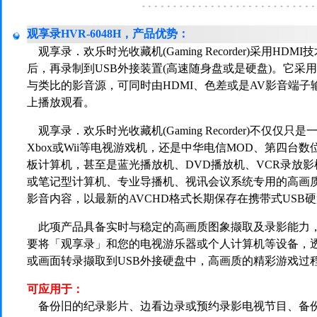
观享录HVR-6048H，
产品优势
：
观享录．欢乐时光收藏机(Gaming Recorder)采用HD
后，再录制到USB外接装置(高速随身盘或是硬盘)。它采用最新
与类比的影音源，可同时由HDMI、色差或是AV影音端
上播放观看。
观享录．欢乐时光收藏机(Gaming Recorder)不
Xbox或Wii等电视游戏机，还是中华电信MOD、第四台
板计算机，甚至是蓝光播放机、DVD播放机、VCR录放
或笔记型计算机、专业导播机、视讯会议系统专用的高画
影音内容，以最新的AVCHD格式长期保存在携带式USB
此项产品具备实时与稳定的高画质图象撷取及录影能力，能
要将「观享录」和您的电视游乐器或个人计算机等设备，透
或画面转录撷取到USB外接硬盘中，高画质的精彩游戏过
可应用于：
备份旧的纪录影片、边看边录或预约录影电视节目、备