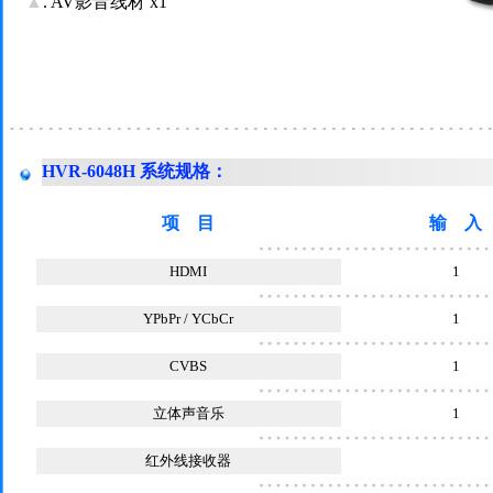
▲
. AV影音线材 x1
HVR-6048H 系统规格
：
项 目
输 入
HDMI
1
YPbPr / YCbCr
1
CVBS
1
立体声音乐
1
红外线接收器