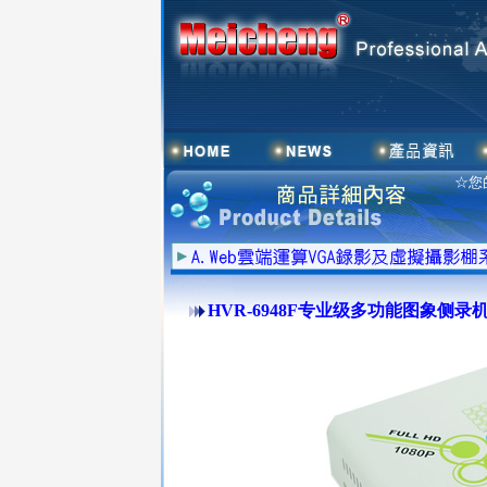
☆您
HVR-6948F专业级多功能图象侧录