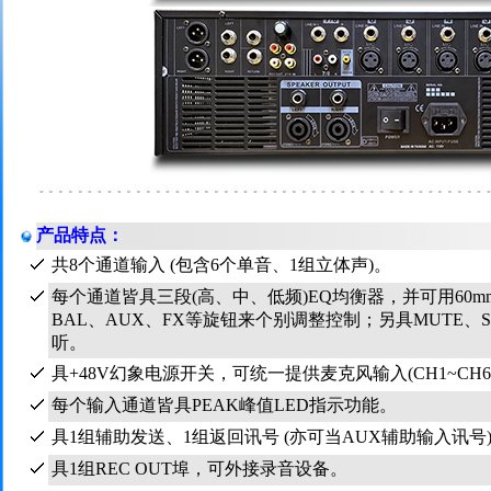
产品特点：
共8个通道输入 (包含6个单音、1组立体声)。
每个通道皆具三段(高、中、低频)EQ均衡器，并可用60mm
BAL、AUX、FX等旋钮来个别调整控制；另具MUTE、
听。
具+48V幻象电源开关，可统一提供麦克风输入(CH1~CH
每个输入通道皆具PEAK峰值LED指示功能。
具1组辅助发送、1组返回讯号 (亦可当AUX辅助输入讯号
具1组REC OUT埠，可外接录音设备。