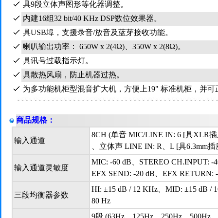
具9段立体声图形等化器调整。
内建16组32 bit/40 KHz DSP数位效果器。
具USB埠，支援录音/放音及蓝芽接收功能。
喇叭输出功率： 650W x 2(4Ω)、350W x 2(8Ω)。
具讯号过载指示灯。
具散热风扇，防止机器过热。
为多功能机柜型混音扩大机，方便上19" 标准机柜，并可
商品规格：
8CH (单音 MIC/LINE IN: 6 [具XL
输入通道
、立体声 LINE IN: R、L [具6.3m
MIC: -60 dB、STEREO CH.INPUT: -4
输入通道灵敏度
EFX SEND: -20 dB、EFX RETURN: -
HI: ±15 dB / 12 KHz、MID: ±15 dB /
三段均衡器参数
80 Hz
9段 (63Hz、125Hz、250Hz、500Hz