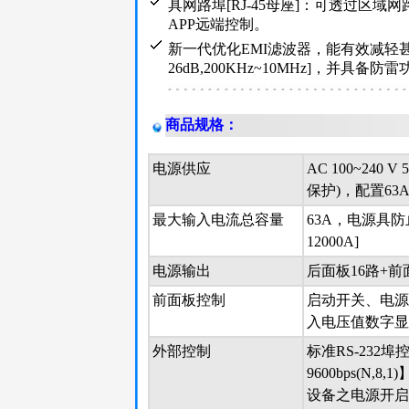
具网路埠[RJ-45母座]：可透过区域
APP远端控制。
新一代优化EMI滤波器，能有效减轻
26dB,200KHz~10MHz]，并具备防
商品规格：
电源供应
AC 100~24
保护)，配置63
最大输入电流总容量
63A，电源具
12000A]
电源输出
后面板16路+前
前面板控制
启动开关、电源
入电压值数字显
外部控制
标准RS-232埠
9600bps(N
设备之电源开启、