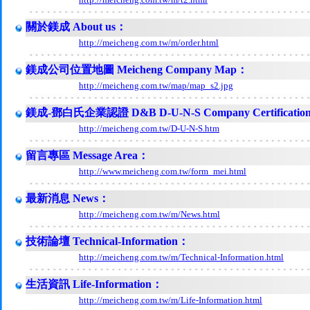
關於鎂成 About us：
http://meicheng.com.tw/m/order.html
鎂成公司位置地圖 Meicheng Company Map：
http://meicheng.com.tw/map/map_s2.jpg
鎂成-鄧白氏企業認證 D&B D-U-N-S Company Certificatio
http://meicheng.com.tw/D-U-N-S.htm
留言專區 Message Area：
http://www.meicheng.com.tw/form_mei.html
最新消息 News：
http://meicheng.com.tw/m/News.html
技術論壇 Technical-Information：
http://meicheng.com.tw/m/Technical-Information.html
生活資訊 Life-Information：
http://meicheng.com.tw/m/Life-Information.html