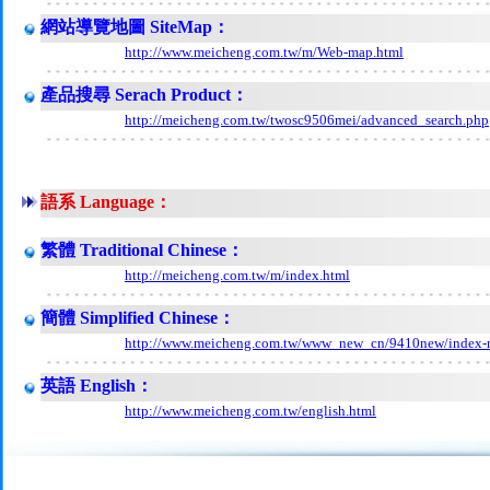
網站導覽地圖 SiteMap：
http://www.meicheng.com.tw/m/Web-map.html
產品搜尋 Serach Product：
http://meicheng.com.tw/twosc9506mei/advanced_search.php
語系 Language：
繁體 Traditional Chinese：
http://meicheng.com.tw/m/index.html
簡體 Simplified Chinese：
http://www.meicheng.com.tw/www_new_cn/9410new/index-
英語 English：
http://www.meicheng.com.tw/english.html