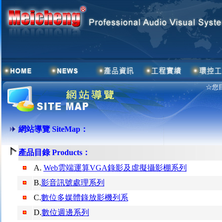
☆您目
網站導覽 SiteMap：
產品目錄 Products：
A.
Web雲端運算VGA錄影及虛擬攝影棚系列
B.
影音訊號處理系列
C.
數位多媒體錄放影機列系
D.
數位週邊系列