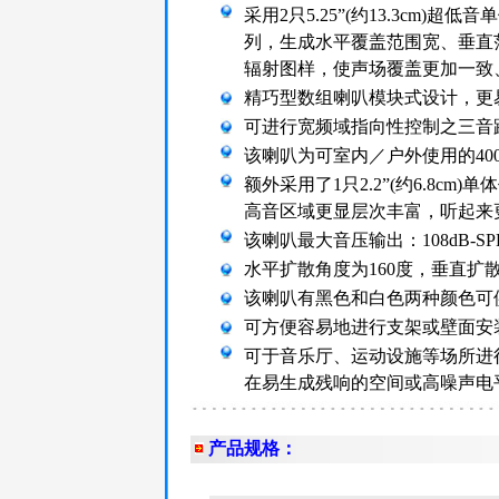
采用2只5.25”(约13.3cm)超低
列，生成水平覆盖范围宽、垂直
辐射图样，使声场覆盖更加一致
精巧型数组喇叭模块式设计，更
可进行宽频域指向性控制之三音
该喇叭为可室内／户外使用的400W倒相
额外采用了1只2.2”(约6.8c
高音区域更显层次丰富，听起来
该喇叭最大音压输出：108dB-SPL(Pi
水平扩散角度为160度，垂直扩散
该喇叭有黑色和白色两种颜色可
可方便容易地进行支架或壁面安
可于音乐厅、运动设施等场所进
在易生成残响的空间或高噪声电
产品规格：