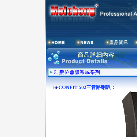
CONFIT-502三音路喇叭
：