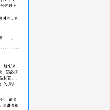
5分钟时正
改时间，直
....。
一般来说，
貌，还必须
位长官」、
）的演讲，
开始、退出
)，演讲者都