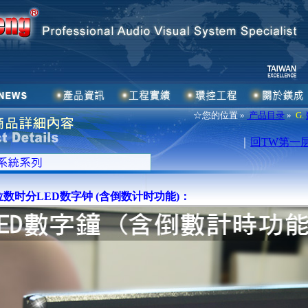
☆您的位置 »
产品目录
»
G.
｜
回TW第一
数时分LED数字钟 (含倒数计时功能)：