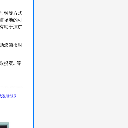
时钟等方式
讲场地的可
都有助于演讲
助您简报时
案...等
载说明型录