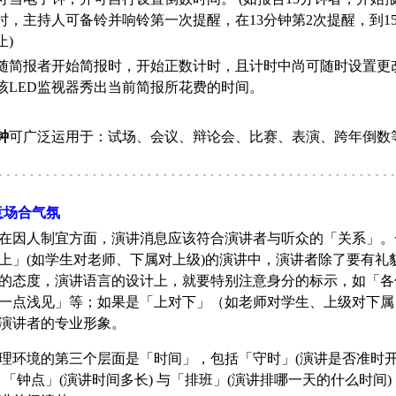
时，主持人可备铃并响铃第一次提醒，在13分钟第2次提醒，到1
止)
随简报者开始简报时，开始正数计时，且计时中尚可随时设置更
该LED监视器秀出当前简报所花费的时间。
钟
可广泛运用于：试场、会议、辩论会、比赛、表演、跨年倒数等.....
意场合气氛
因人制宜方面，演讲消息应该符合演讲者与听众的「关系」。
上」(如学生对老师、下属对上级)的演讲中，演讲者除了要有礼
的态度，演讲语言的设计上，就要特别注意身分的标示，如「各
一点浅见」等；如果是「上对下」（如老师对学生、上级对下属
演讲者的专业形象。
环境的第三个层面是「时间」，包括「守时」(演讲是否准时
、「钟点」(演讲时间多长) 与「排班」(演讲排哪一天的什么时间