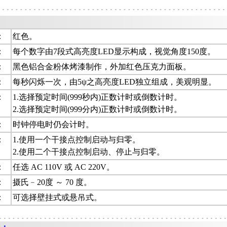
：
：
红色。
：
每个数字由7段式高亮度LED显示构成，视觉角度150度。
：
黑色铝合金粉体烤漆制作，外加红色压克力面板。
：
每秒闪烁一次，由5ψ之高亮度LED独立组成，美观明显。
：
1.选择预定时间(999秒内)正数计时或倒数计时。
2.选择预定时间(999分内)正数计时或倒数计时。
：
时钟停电时仍会计时。
：
1.使用一个干接点控制启动与归零。
2.使用二个干接点控制启动、停止与归零。
：
任选 AC 110V 或 AC 220V。
：
摄氏﹣20度 ～ 70 度。
：
可选择壁挂式或悬吊式。