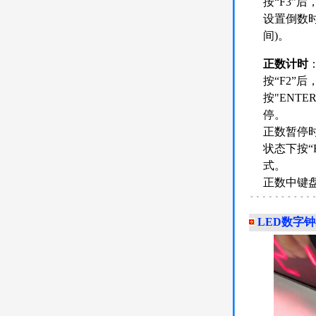
按“F3”
设置倒数时
间)。
正数计时
按“F2”
按"ENT
停。
正数暂停时
状态下按“
式。
正数中键
LED数字