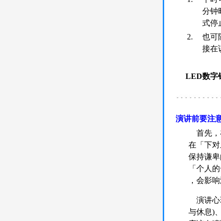
分钟
式停
2.
也可
接在
LED数字
演讲前要注
首先，在
在「下对
保持谦卑
「个人的
，会影响
演讲心理
与休息)