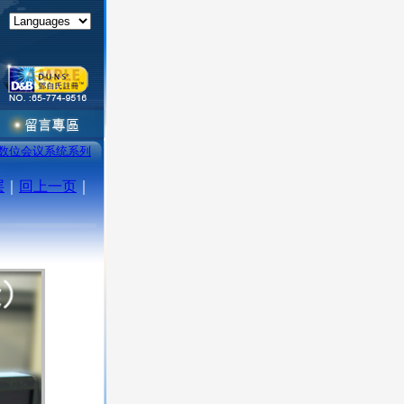
数位会议系统系列
层
｜
回上一页
｜