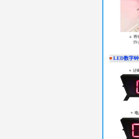
▲
将
I
LED数字
▼
计时
▼
电