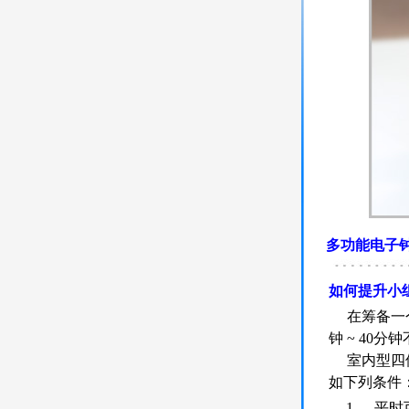
多功能电子
如何提升小
在筹备一个
钟 ~ 4
室内型四位
如下列条件
1.
平时