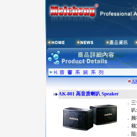
AK
AK-801 高音质喇叭 Speaker
．
三
叭:
．
频
．
额
．
阻