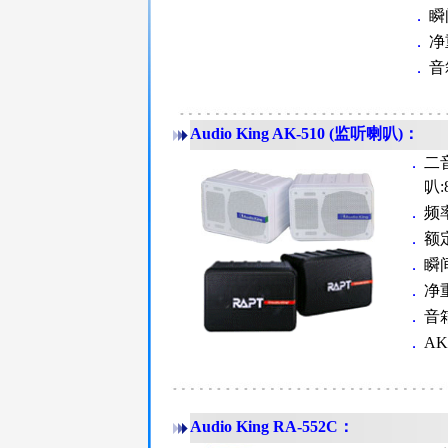
．
瞬
．
净
．
音
Audio King AK-510
(监听喇叭)：
．
二
叭:
．
频率
．
额定
．
瞬间
．
净重
．
音箱
．
AK
Audio King RA-552C
：