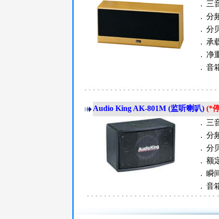
．
三音
．
分频
．
分贝
．
承载
．
净重
．
音箱
Audio King AK-801M
(监听喇叭)
(*
．
三音
．
分频
．
分贝
．
额定
．
瞬间
．
音箱