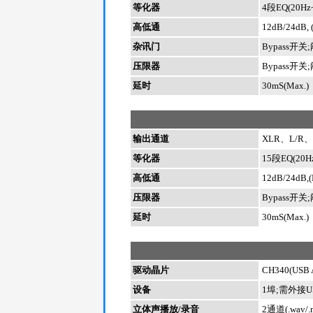
等化器
4段EQ(20Hz~
高低通
12dB/24dB,
杂讯门
Bypass开关;
压限器
Bypass开关;
延时
30mS(Max.)
输出通道
XLR、L/R
等化器
15段EQ(20H
高低通
12dB/24dB,
压限器
Bypass开关;
延时
30mS(Max.)
驱动晶片
CH340(USB 
设备
1埠;需外接
立体声播放/录音
2通道(.wav/.