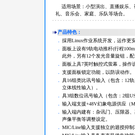
适用场景：小型演出、直播娱乐、
礼、音乐会、家庭、乐队等场合。
产品特色：
．
採用Linux作业系统开发，运作更
．
面板上设有9轨电动推杆(行程10
此外，另有12个发光音量旋钮，
．
面板上具7英吋触控式萤幕，操作设定
．
支援面板锁定功能，以防误动作。
．
具16组类比讯号输入（包含：12轨类比XL
立体线性输入）。
．
具3组数位讯号输入（包含：2组US
．
输入端支援+48V幻象电源供应（
．
输入端内建有：杂讯门、压限器、
声像平衡等调整设定。
．
MIC/Line输入支援独立的迴授