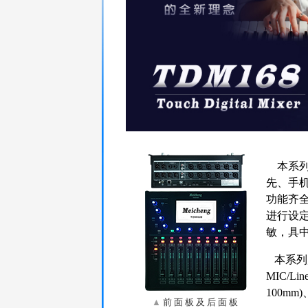
本系列产
先、手
功能齐
进行设
敏，具
本系列产
MIC/L
100mm
▲
前 面 板 及 后 面 板