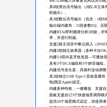
．
MIC/Line输入具备麦克风优先功
．
具8组类比讯号输出（2组L/R立
机输出）。
．
具3组数位讯号输出（包含：1组M
．
输出端内建有：15段参数EQ、
．
内建RTA(即时频谱分析)功能，
率，并进行削减。
．
支援2路主混音中断点插入（INSE
．
内建2组独立效果器（多种卡拉O
．
内建5.0双向蓝牙收发器—可播放音
．
具有3个DCA编组和3个静音编组
．
内建讯号发生器，具推杆连动调整
．
具2组独立USB Type C音效
电(限定Apple)设定。
．
内建多种特效，一键播放、支援自
．
面板支援自订3个快捷场景调用模
．
提供20个场景模式设定，供使用