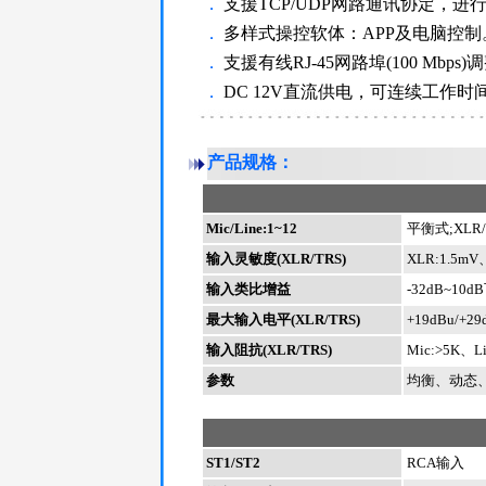
．
支援TCP/UDP网路通讯协定，进
．
多样式操控软体：APP及电脑控制
．
支援有线RJ-45网路埠(100 Mbp
．
DC 12V直流供电，可连续工作时
产品规格：
Mic/Line:1~12
平衡式;XLR/
输入灵敏度(XLR/TRS)
XLR:1.5mV
输入类比增益
-32dB~10d
最大输入电平(XLR/TRS)
+19dBu/+29
输入阻抗(XLR/TRS)
Mic:>5K、Li
参数
均衡、动态
ST1/ST2
RCA输入