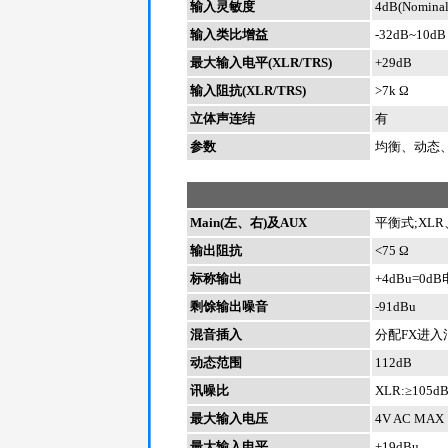
输入灵敏度
4dB(Nominal
输入类比增益
-32dB~10dB
最大输入电平(XLR/TRS)
+29dB
输入阻抗(XLR/TRS)
>7k Ω
立体声连结
有
参数
均衡、动态
Main(左、右)及AUX
平衡式;XLR
输出阻抗
<75 Ω
标称输出
+4dBu=0
剩馀输出噪音
-91dBu
混音插入
分配FX进入
动态范围
112dB
讯噪比
XLR:≥105d
最大输入电压
4V AC MAX
最大输入电平
+19dBu