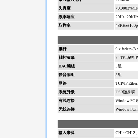
失真度
<0.0003%(1K
频率响应
20Hz~20KHz
取样率
48KHz±100
推杆
9 x faders (8
触控萤幕
7" TFT,解
DAC编组
3组
静音编组
3组
网路
TCP/IP Et
系统升级
USB随身碟
有线连接
Window P
无线连接
Window PC/i
输入来源
CH1~CH12、