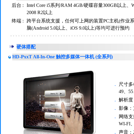
后台 :
Intel Core i5系列/RAM 4GB/硬碟容量300GB以上、Windo
2008 R2以上
终端 :
跨平台系统支援，任何可上网的装置PC主机(作业系统 
脑(Android 5.0以上、iOS 9.0以上)等均可进行预约
硬体搭配
HD-PxxT All-In-One 触控多媒体一体机 (全系列)
．
尺寸多样
49、5
．
解析度：
．
影像：
．
网络支
WI-FI
．
声音：