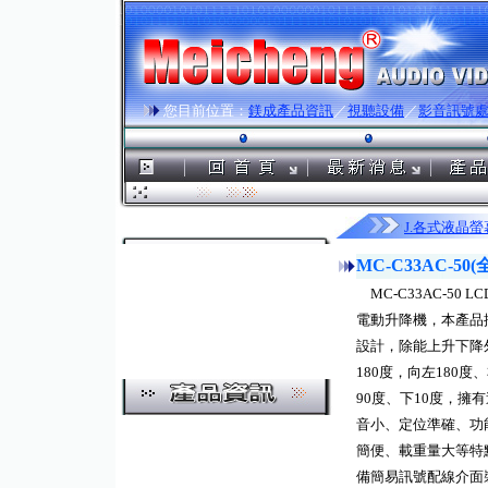
您目前位置：
鎂成產品資訊
／
視聽設備
／
影音訊號
J.各式液晶
MC-C33AC-5
MC-C33AC-50 
電動升降機，本產品
設計，除能上升下降
180度，向左180度
90度、下10度，擁
音小、定位準確、功
簡便、載重量大等特
備簡易訊號配線介面