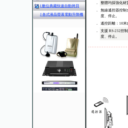
．
整體均採強化材
I.數位典藏快速自動拷貝
．
無線遙控器控制全
J.各式液晶螢幕電動升降機
度、停止。
．
遙控距離：10米
．
支援 RS-23
度、停止。