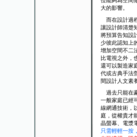
位能夠為空間
大的影響。
而在設計過程
讓設計師清楚
將預算告知設
少彼此認知上
增加空間不二
比電視之外，
還可以製造家
代或古典手法
間設計人文素
過去只能在豪
一般家庭已經可
線網通技術，
庭，從權貴才
晶螢幕、電漿
只需輕輕一按