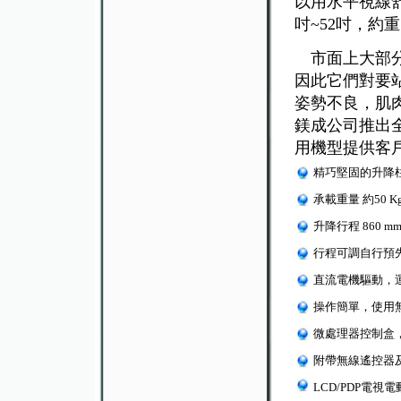
以用水平視線
吋~52吋，約
市面上大部分
因此它們對要
姿勢不良，肌
鎂成公司推出
用機型提供客
精巧堅固的升降柱
承載重量 約50 K
升降行程 860 mm
行程可調自行預
直流電機驅動，
操作簡單，使用
微處理器控制盒，
附帶無線遙控器及
LCD/PDP電