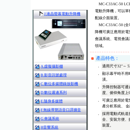
MC-C33AC-50 
電動升降機，可以單
J.液晶螢幕電動升降機
配線介面裝置。
MC-C33AC-50 
降機可廣泛應用於電
會議系統、電視會議系
領域。
產品特色：
．
適用尺寸32"～ 5
A.虛擬攝影棚
．
顯示幕平時不用
B.影音訊號處理
潢。
C.數位多媒體錄放影機
．
升降控制器可通過
D.數位週邊系列
度、俯仰角度上9
．
可廣泛應用於電
E.隨身多媒體
產分析系統、 
F.無線導覽語音口譯擴音
．
採用電動式軌道
G.會議系統
全、安裝方便、
裝置。
H音響系統