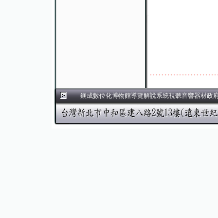
鎂成數位化博物館導覽解說系統視聽音響器材政