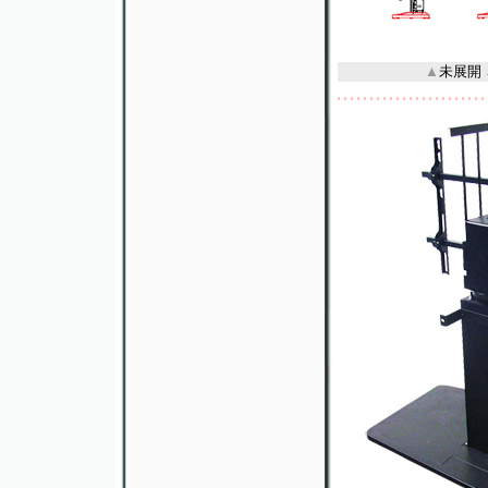
▲
未展開 