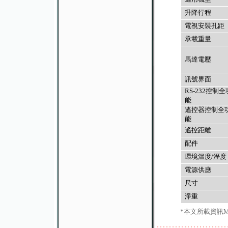
升降行程
電視安裝孔距
承載重量
馬達電壓
訊號界面
RS-232
控制
全
能
遙控器控制
全
能
遙控距離
配件
環境溫度
/
溼度
電源供應
尺寸
淨重
*本文所載資訊M